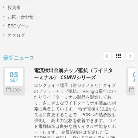
投資家
お問い合わせ
ESGゾーン
カタログ
最新ニュース
電流検出金属チップ抵抗（ワイドタ
03
0
ーミナル）-CSMWシリーズ
SEP
J
ロングサイド端子（逆ジオメトリ）タイプ
2024
2
のフラットチップ抵抗。 Vikingは長年にわ
たりワイドターミナル製品を製造してお
り、さまざまなワイドターミナル製品の開
発に専念しています。 端子電極を短辺から
長辺に変更することで、PCBへの熱放散を
強化し、高出力定格を改善できます。 ワイ
ド電極構造は良好な熱サイクル性能をサポ
ートします。 金属箔構造は安定した低