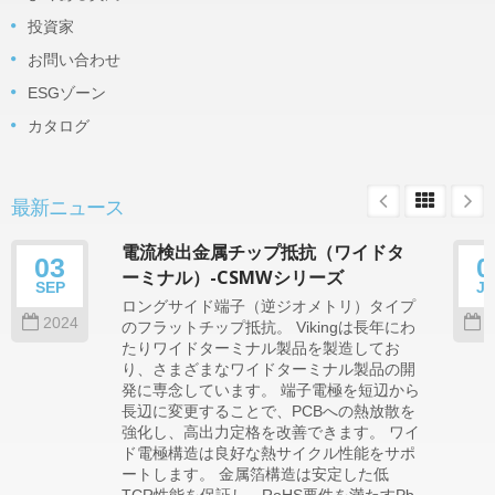
投資家
お問い合わせ
ESGゾーン
カタログ
最新ニュース
電流検出金属チップ抵抗（ワイドタ
03
0
ーミナル）-CSMWシリーズ
SEP
J
ロングサイド端子（逆ジオメトリ）タイプ
2024
2
のフラットチップ抵抗。 Vikingは長年にわ
たりワイドターミナル製品を製造してお
り、さまざまなワイドターミナル製品の開
発に専念しています。 端子電極を短辺から
長辺に変更することで、PCBへの熱放散を
強化し、高出力定格を改善できます。 ワイ
ド電極構造は良好な熱サイクル性能をサポ
ートします。 金属箔構造は安定した低