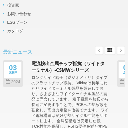
投資家
お問い合わせ
ESGゾーン
カタログ
最新ニュース
電流検出金属チップ抵抗（ワイドタ
03
0
ーミナル）-CSMWシリーズ
SEP
J
ロングサイド端子（逆ジオメトリ）タイプ
2024
2
のフラットチップ抵抗。 Vikingは長年にわ
たりワイドターミナル製品を製造してお
り、さまざまなワイドターミナル製品の開
発に専念しています。 端子電極を短辺から
長辺に変更することで、PCBへの熱放散を
強化し、高出力定格を改善できます。 ワイ
ド電極構造は良好な熱サイクル性能をサポ
ートします。 金属箔構造は安定した低
TCR性能を保証し、RoHS要件を満たすPb