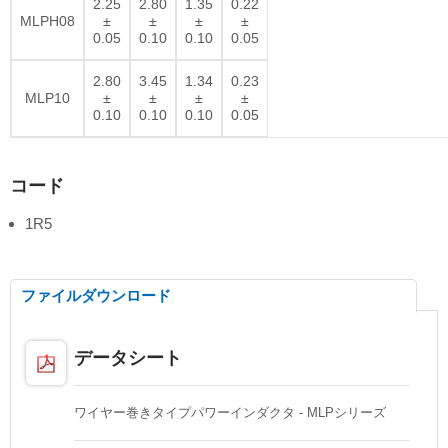
2.25
2.80
1.35
0.22
MLPH08
±
±
±
±
0.05
0.10
0.10
0.05
2.80
3.45
1.34
0.23
MLP10
±
±
±
±
0.10
0.10
0.10
0.05
コード
1R5
ファイルダウンロード
データシート
ワイヤー巻きタイプパワーインダクタ - MLPシリーズ