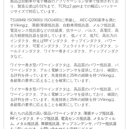
製品は自動車や電子機器のアプリケーション全体で使用されてお
り、製造公差は0.01%まで、TCRは2 ppmまでの幅広いパッケー
ジサイズで対応しています。
TS16949/ ISO9001/ ISO14001に準拠し、AEC-Q200基準を満た
すVikingは、薄膜/厚膜抵抗器、自動車用抵抗器、メルフ抵抗器、
電流センス抵抗器などの抗硫黄、抗サージ、パルス、高電圧、高
出力精密抵抗器を提供しています。 低ノイズ、低TC、高出力の
インダクタ、例えばRFインダクタ、チップインダクタ、パワー
インダクタ、可変インダクタ、フェライトチップインダクタ、シ
ールドインダクタ、ワイヤー巻きインダクタ、ディップインダク
タなど。
ワイヤー巻き型パワーインダクタは、高品質のパワー抵抗器、パ
ワーインダクタ、アルミ電解コンデンサを提供しており、確固た
る評判を持っています。先進技術と25年の経験を持つVikingは、
各顧客の要求に応えることを確実にしています。
ワイヤー巻き型パワーインダクタは、高品質のパワー抵抗器、パ
ワーインダクタ、アルミ電解コンデンサを提供しており、確固た
る評判を持っています。先進技術と25年の経験を持つVikingは、
各顧客の要求に応えることを確実にしています。
私たちの品質の高い製品
パワーインダクタ
,
薄膜チップ抵抗器
,
RFインダクタ
,
チップ抵抗器
,
電流センス抵抗器
,
メタルフィル
ム
,
メタル抵抗器
,
厚膜抵抗器
,
チップコンデンサ
,
パワー抵抗器
をご覧いただき、
お問い合わせ
をお気軽にどうぞ。