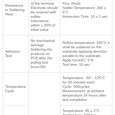
of the terminal.
Flux: Rosin
Resistance
Electrode should
Solder Temperature: 260 ±
to Soldering
be covered with
5°C
Heat
solder.
Immersion Time: 10 ± 1 sec.
Inductance:
within ± 20% of
initial value
No mechanical
Reflow temperature: 245°C it
damage
shall be soldered on the
Soldering the
Adhesive
substrate applying direction
products on
Test
parallel to the substrate
PCB after the
Apply force(F): 5 N
pulling test
Test time: 10 sec
force>5N
Temperature: -50 ~ 125°C
for 30 minutes each
Temperature
Cycle: 500cycles
Cycle
Measurement: at ambient
temperature 24 hours after
test completion
Temperature: 85 ± 2°C