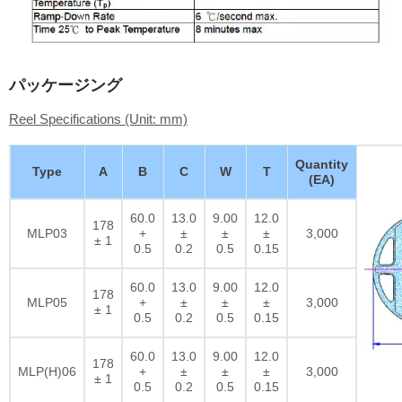
パッケージング
Reel Specifications (Unit: mm)
Quantity
Type
A
B
C
W
T
(EA)
60.0
13.0
9.00
12.0
178
MLP03
+
±
±
±
3,000
± 1
0.5
0.2
0.5
0.15
60.0
13.0
9.00
12.0
178
MLP05
+
±
±
±
3,000
± 1
0.5
0.2
0.5
0.15
60.0
13.0
9.00
12.0
178
MLP(H)06
+
±
±
±
3,000
± 1
0.5
0.2
0.5
0.15