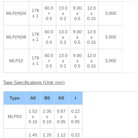
60.0
13.0
9.00
12.0
178
MLP(H)04
+
±
±
±
3,000
± 1
0.5
0.2
0.5
0.15
60.0
13.0
9.00
12.0
178
MLP(H)08
+
±
±
±
3,000
± 1
0.5
0.2
0.5
0.15
60.0
13.0
9.00
12.0
178
MLP10
+
±
±
±
3,000
± 1
0.5
0.2
0.5
0.15
Tape Specifications (Unit: mm)
Type
A0
B0
K0
t
1.52
2.35
0.87
0.22
MLP03
±
±
±
±
0.10
0.10
0.05
0.05
1.45
2.20
1.12
0.22