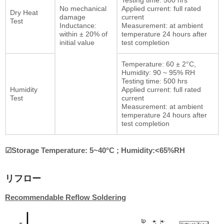
Testing time: 500 hrs
No mechanical
Applied current: full rated
Dry Heat
damage
current
Test
Inductance:
Measurement: at ambient
within ± 20% of
temperature 24 hours after
initial value
test completion
Temperature: 60 ± 2°C,
Humidity: 90 ~ 95% RH
Testing time: 500 hrs
Humidity
Applied current: full rated
Test
current
Measurement: at ambient
temperature 24 hours after
test completion
☑Storage Temperature: 5~40°C ; Humidity:<65%RH
リフロー
Recommendable Reflow Soldering