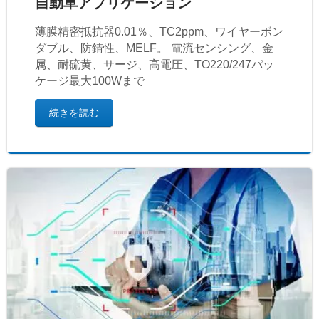
自動車アプリケーション
薄膜精密抵抗器0.01％、TC2ppm、ワイヤーボン
ダブル、防錆性、MELF。 電流センシング、金
属、耐硫黄、サージ、高電圧、TO220/247パッ
ケージ最大100Wまで
続きを読む