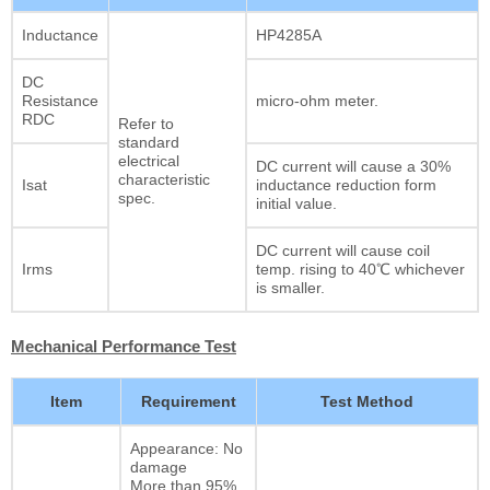
Inductance
HP4285A
DC
Resistance
micro-ohm meter.
RDC
Refer to
standard
electrical
DC current will cause a 30%
characteristic
Isat
inductance reduction form
spec.
initial value.
DC current will cause coil
Irms
temp. rising to 40℃ whichever
is smaller.
Mechanical Performance Test
Item
Requirement
Test Method
Appearance: No
damage
More than 95%