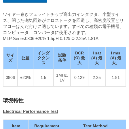
ワイヤー巻きフェライトチップ高出力インダクタ、小型サイ
ズ、閉じた磁気回路がクロストークを回避し、高密度設置とリ
フローはんだ付けに適しています。すべての種類の電子機器、
コンピュータ、コンバータに使用されます。
MLP Series0806 ±20% 1.5μH 0.129 Ω 2.25A 1.81A
インダ
DCR
I sat
I rms
サイ
試験
公差
クタン
(Ω) 最
(A) 最
(A) 最
ズ
条件
ス
大
大
大。
1MHz,
0806
±20%
1.5
0.129
2.25
1.81
1V
環境特性
Electrical Performance Test
Item
Requirement
Test Method