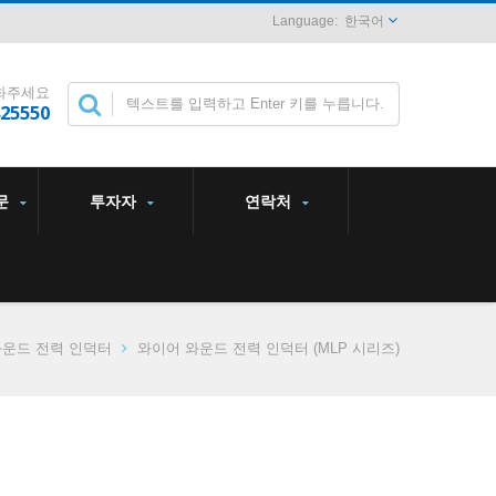
한국어
화주세요
825550
문
투자자
연락처
와운드 전력 인덕터
와이어 와운드 전력 인덕터 (MLP 시리즈)