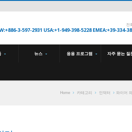
전
W:+886-3-597-2931 USA:+1-949-398-5228 EMEA:+39-334-3
품
뉴스
응용 프로그램
자주 묻는 질
Home
카테고리
인덕터
와이어 