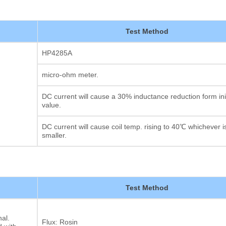
Test Method
HP4285A
micro-ohm meter.
DC current will cause a 30% inductance reduction form init
value.
DC current will cause coil temp. rising to 40℃ whichever i
smaller.
Test Method
al.
Flux: Rosin