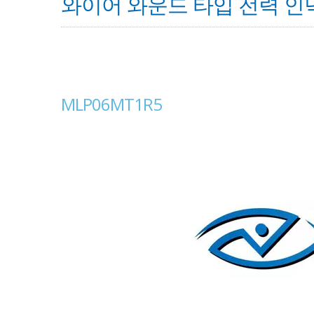
와이어 와운드 타입 전력 인
MLP06MT1R5