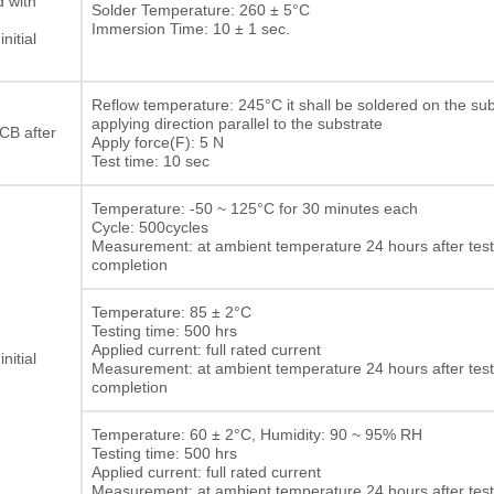
d with
Solder Temperature: 260 ± 5°C
Immersion Time: 10 ± 1 sec.
nitial
Reflow temperature: 245°C it shall be soldered on the sub
applying direction parallel to the substrate
CB after
Apply force(F): 5 N
Test time: 10 sec
Temperature: -50 ~ 125°C for 30 minutes each
Cycle: 500cycles
Measurement: at ambient temperature 24 hours after test
completion
Temperature: 85 ± 2°C
Testing time: 500 hrs
Applied current: full rated current
nitial
Measurement: at ambient temperature 24 hours after test
completion
Temperature: 60 ± 2°C, Humidity: 90 ~ 95% RH
Testing time: 500 hrs
두꺼운 필름 저항기
Applied current: full rated current
Measurement: at ambient temperature 24 hours after test