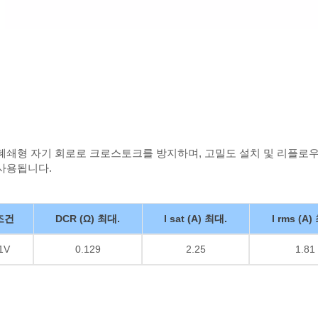
 폐쇄형 자기 회로로 크로스토크를 방지하며, 고밀도 설치 및 리플로
 사용됩니다.
조건
DCR (Ω) 최대.
I sat (A) 최대.
I rms (A)
1V
0.129
2.25
1.81