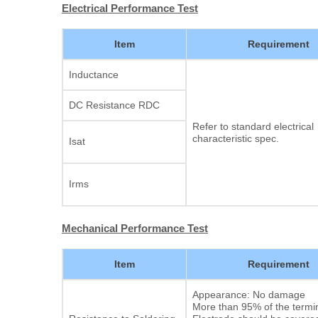
Electrical Performance Test
Item
Requirement
Inductance
DC Resistance RDC
Refer to standard electrical
characteristic spec.
Isat
Irms
Mechanical Performance Test
Item
Requirement
Appearance: No damage
More than 95% of the termin