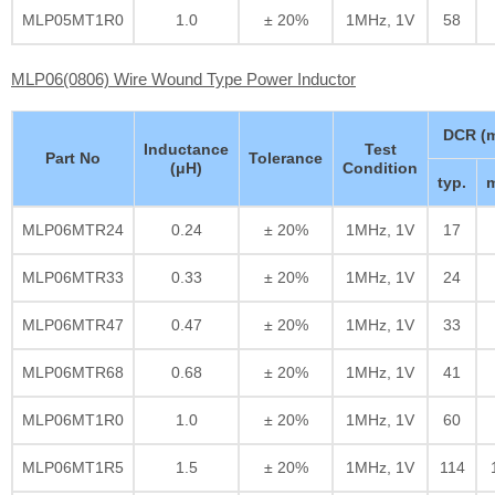
MLP05MT1R0
1.0
± 20%
1MHz, 1V
58
MLP06(0806) Wire Wound Type Power Inductor
DCR (
Inductance
Test
Part No
Tolerance
(μH)
Condition
typ.
m
MLP06MTR24
0.24
± 20%
1MHz, 1V
17
MLP06MTR33
0.33
± 20%
1MHz, 1V
24
MLP06MTR47
0.47
± 20%
1MHz, 1V
33
MLP06MTR68
0.68
± 20%
1MHz, 1V
41
MLP06MT1R0
1.0
± 20%
1MHz, 1V
60
MLP06MT1R5
1.5
± 20%
1MHz, 1V
114