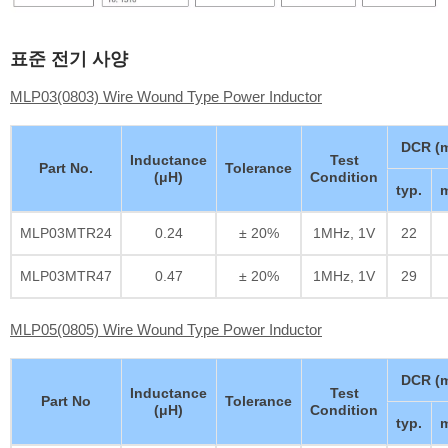
표준 전기 사양
MLP03(0803) Wire Wound Type Power Inductor
DCR (
Inductance
Test
Part No.
Tolerance
(μH)
Condition
typ.
m
MLP03MTR24
0.24
± 20%
1MHz, 1V
22
MLP03MTR47
0.47
± 20%
1MHz, 1V
29
MLP05(0805) Wire Wound Type Power Inductor
DCR (
Inductance
Test
Part No
Tolerance
(μH)
Condition
typ.
m