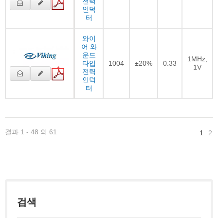
전력
인덕
터
와이
어 와
운드
1MHz,
타입
1004
±20%
0.33
1V
전력
인덕
터
결과 1 - 48 의 61
1
2
검색