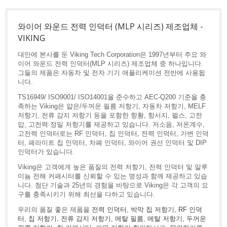
와이어 와운드 전력 인덕터 (MLP 시리즈) 제조업체 -
VIKING
대만에 본사를 둔 Viking Tech Corporation은 1997년부터 주요 와
이어 와운드 전력 인덕터(MLP 시리즈) 제조업체 중 하나입니다.
그들의 제품은 자동차 및 전자 기기 애플리케이션 전반에 사용됩
니다.
TS16949/ ISO9001/ ISO14001을 준수하고 AEC-Q200 기준을 충
족하는 Viking은 얇은/두꺼운 필름 저항기, 자동차 저항기, MELF
저항기, 전류 감지 저항기 등을 포함한 항황, 항서지, 펄스, 고전
압, 고전력 정밀 저항기를 제공하고 있습니다. 저소음, 저온계수,
고전력 인덕터로는 RF 인덕터, 칩 인덕터, 전력 인덕터, 가변 인덕
터, 페라이트 칩 인덕터, 차폐 인덕터, 와이어 권선 인덕터 및 DIP
인덕터가 있습니다.
Viking은 고객에게 높은 품질의 전력 저항기, 전력 인덕터 및 알루
미늄 전해 커패시터를 신뢰할 수 있는 명성과 함께 제공하고 있습
니다. 첨단 기술과 25년의 경험을 바탕으로 Viking은 각 고객의 요
구를 충족시키기 위해 최선을 다하고 있습니다.
우리의 품질 좋은 제품을
전력 인덕터
,
박막 칩 저항기
,
RF 인덕
터
,
칩 저항기
,
전류 감지 저항기
,
메탈 필름
,
메탈 저항기
,
두꺼운