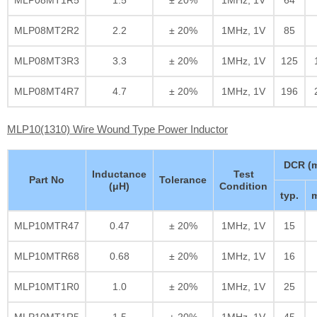
MLP08MT2R2
2.2
± 20%
1MHz, 1V
85
MLP08MT3R3
3.3
± 20%
1MHz, 1V
125
MLP08MT4R7
4.7
± 20%
1MHz, 1V
196
MLP10(1310) Wire Wound Type Power Inductor
DCR (
Inductance
Test
Part No
Tolerance
(μH)
Condition
typ.
m
MLP10MTR47
0.47
± 20%
1MHz, 1V
15
MLP10MTR68
0.68
± 20%
1MHz, 1V
16
MLP10MT1R0
1.0
± 20%
1MHz, 1V
25
MLP10MT1R5
1.5
± 20%
1MHz, 1V
45