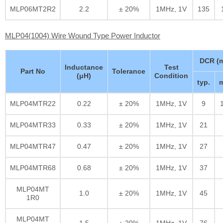
MLP06MT2R2
2.2
± 20%
1MHz, 1V
135
MLP04(1004) Wire Wound Type Power Inductor
DCR (
Inductance
Test
Part No
Tolerance
(μH)
Condition
typ.
m
MLP04MTR22
0.22
± 20%
1MHz, 1V
9
MLP04MTR33
0.33
± 20%
1MHz, 1V
21
MLP04MTR47
0.47
± 20%
1MHz, 1V
27
MLP04MTR68
0.68
± 20%
1MHz, 1V
37
MLP04MT
1.0
± 20%
1MHz, 1V
45
1R0
MLP04MT
1.5
± 20%
1MHz, 1V
76