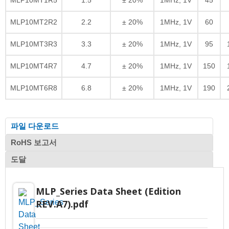
MLP10MT2R2
2.2
± 20%
1MHz, 1V
60
MLP10MT3R3
3.3
± 20%
1MHz, 1V
95
MLP10MT4R7
4.7
± 20%
1MHz, 1V
150
MLP10MT6R8
6.8
± 20%
1MHz, 1V
190
파일 다운로드
RoHS 보고서
도달
MLP_Series Data Sheet (Edition
REV.A7).pdf