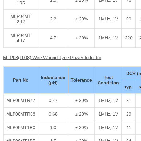
1R5
MLP04MT
2.2
± 20%
1MHz, 1V
99
2R2
MLP04MT
4.7
± 20%
1MHz, 1V
220
4R7
MLP08(1008) Wire Wound Type Power Inductor
DCR (
Inductance
Test
Part No
Tolerance
(μH)
Condition
typ.
m
MLP08MTR47
0.47
± 20%
1MHz, 1V
21
MLP08MTR68
0.68
± 20%
1MHz, 1V
29
MLP08MT1R0
1.0
± 20%
1MHz, 1V
41
MLP08MT1R5
1.5
± 20%
1MHz, 1V
64