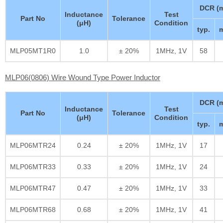
DCR (
Inductance
Test
Part No
Tolerance
(μH)
Condition
typ.
m
MLP05MT1R0
1.0
± 20%
1MHz, 1V
58
MLP06(0806) Wire Wound Type Power Inductor
DCR (
Inductance
Test
Part No
Tolerance
(μH)
Condition
typ.
m
MLP06MTR24
0.24
± 20%
1MHz, 1V
17
MLP06MTR33
0.33
± 20%
1MHz, 1V
24
MLP06MTR47
0.47
± 20%
1MHz, 1V
33
MLP06MTR68
0.68
± 20%
1MHz, 1V
41