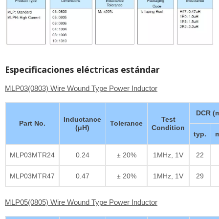
Especificaciones eléctricas estándar
MLP03(0803) Wire Wound Type Power Inductor
DCR (
Inductance
Test
Part No.
Tolerance
(μH)
Condition
typ.
m
MLP03MTR24
0.24
± 20%
1MHz, 1V
22
MLP03MTR47
0.47
± 20%
1MHz, 1V
29
MLP05(0805) Wire Wound Type Power Inductor