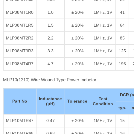
MLP08MT1R0
1.0
± 20%
1MHz, 1V
41
MLP08MT1R5
1.5
± 20%
1MHz, 1V
64
MLP08MT2R2
2.2
± 20%
1MHz, 1V
85
MLP08MT3R3
3.3
± 20%
1MHz, 1V
125
MLP08MT4R7
4.7
± 20%
1MHz, 1V
196
MLP10(1310) Wire Wound Type Power Inductor
DCR (
Inductance
Test
Part No
Tolerance
(μH)
Condition
typ.
m
MLP10MTR47
0.47
± 20%
1MHz, 1V
15
MLP10MTR68
0.68
± 20%
1MHz, 1V
16