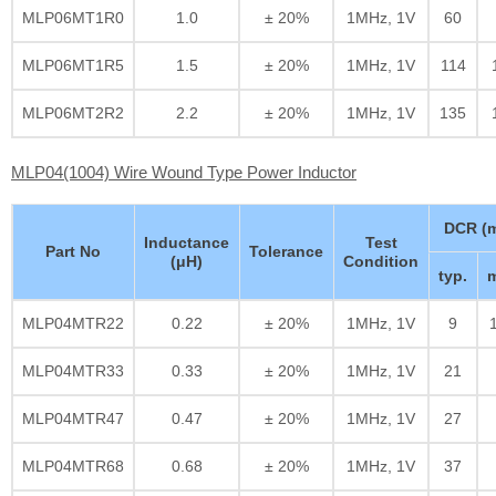
MLP06MT1R0
1.0
± 20%
1MHz, 1V
60
MLP06MT1R5
1.5
± 20%
1MHz, 1V
114
MLP06MT2R2
2.2
± 20%
1MHz, 1V
135
MLP04(1004) Wire Wound Type Power Inductor
DCR (
Inductance
Test
Part No
Tolerance
(μH)
Condition
typ.
m
MLP04MTR22
0.22
± 20%
1MHz, 1V
9
MLP04MTR33
0.33
± 20%
1MHz, 1V
21
MLP04MTR47
0.47
± 20%
1MHz, 1V
27
MLP04MTR68
0.68
± 20%
1MHz, 1V
37