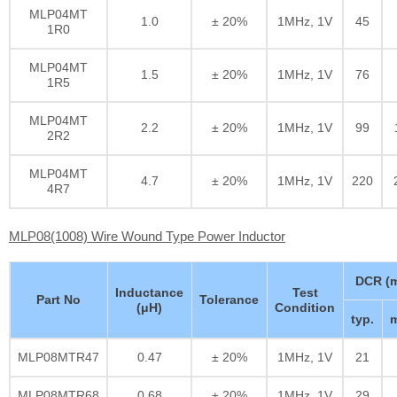
MLP04MT
1.0
± 20%
1MHz, 1V
45
1R0
MLP04MT
1.5
± 20%
1MHz, 1V
76
1R5
MLP04MT
2.2
± 20%
1MHz, 1V
99
2R2
MLP04MT
4.7
± 20%
1MHz, 1V
220
4R7
MLP08(1008) Wire Wound Type Power Inductor
DCR (
Inductance
Test
Part No
Tolerance
(μH)
Condition
typ.
m
MLP08MTR47
0.47
± 20%
1MHz, 1V
21
MLP08MTR68
0.68
± 20%
1MHz, 1V
29