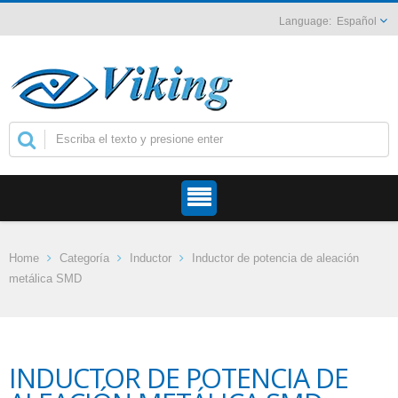
Español
Home
Categoría
Inductor
Inductor de potencia de aleación
metálica SMD
INDUCTOR DE POTENCIA DE