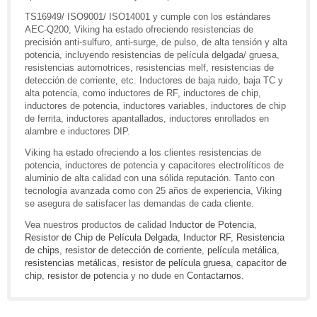
TS16949/ ISO9001/ ISO14001 y cumple con los estándares
AEC-Q200, Viking ha estado ofreciendo resistencias de
precisión anti-sulfuro, anti-surge, de pulso, de alta tensión y alta
potencia, incluyendo resistencias de película delgada/ gruesa,
resistencias automotrices, resistencias melf, resistencias de
detección de corriente, etc. Inductores de baja ruido, baja TC y
alta potencia, como inductores de RF, inductores de chip,
inductores de potencia, inductores variables, inductores de chip
de ferrita, inductores apantallados, inductores enrollados en
alambre e inductores DIP.
Viking ha estado ofreciendo a los clientes resistencias de
potencia, inductores de potencia y capacitores electrolíticos de
aluminio de alta calidad con una sólida reputación. Tanto con
tecnología avanzada como con 25 años de experiencia, Viking
se asegura de satisfacer las demandas de cada cliente.
Vea nuestros productos de calidad
Inductor de Potencia
,
Resistor de Chip de Película Delgada
,
Inductor RF
,
Resistencia
de chips
,
resistor de detección de corriente
,
película metálica
,
resistencias metálicas
,
resistor de película gruesa
,
capacitor de
chip
,
resistor de potencia
y no dude en
Contactarnos
.