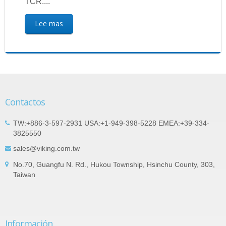
TCR....
Lee mas
Contactos
TW:+886-3-597-2931 USA:+1-949-398-5228 EMEA:+39-334-
3825550
sales@viking.com.tw
No.70, Guangfu N. Rd., Hukou Township, Hsinchu County, 303,
Taiwan
Información