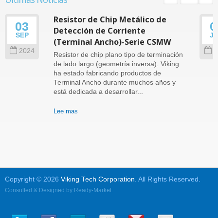
Resistor de Chip Metálico de
03
0
Detección de Corriente
SEP
J
(Terminal Ancho)-Serie CSMW
2024
2
Resistor de chip plano tipo de terminación
de lado largo (geometría inversa). Viking
ha estado fabricando productos de
Terminal Ancho durante muchos años y
está dedicada a desarrollar...
Lee mas
Copyright © 2026
Viking Tech Corporation
. All Rights Reserved.
Consulted & Designed by
Ready-Market
.