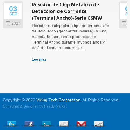
Resistor de Chip Metálico de
03
0
Detección de Corriente
SEP
J
(Terminal Ancho)-Serie CSMW
2024
2
Resistor de chip plano tipo de terminación
de lado largo (geometría inversa). Viking
ha estado fabricando productos de
Terminal Ancho durante muchos años y
está dedicada a desarrollar...
Lee mas
Copyright © 2026
Viking Tech Corporation
. All Rights Reserved.
Consulted & Designed by
Ready-Market
.