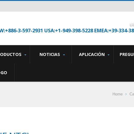
L
W:+886-3-597-2931 USA:+1-949-398-5228 EMEA:+39-334-3
RODUCTOS
NOTICIAS
APLICACIÓN
PREGU
OGO
Home
Ca