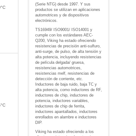
(Serie NTG) desde 1997. Y sus
0°C
productos se utilizan en aplicaciones
automotrices y de dispositivos
electrónicos.
TS16949/ ISO9001/ ISO14001 y
cumple con los estándares AEC-
Q200, Viking ha estado ofreciendo
resistencias de precisión anti-sulfuro,
anti-surge, de pulso, de alta tensión y
alta potencia, incluyendo resistencias
de película delgada/ gruesa,
resistencias automotrices,
resistencias melf, resistencias de
detección de corriente, etc.
Inductores de baja ruido, baja TC y
alta potencia, como inductores de RF,
inductores de chip, inductores de
potencia, inductores variables,
5°C
inductores de chip de ferrita,
inductores apantallados, inductores
enrollados en alambre e inductores
DIP.
Viking ha estado ofreciendo a los