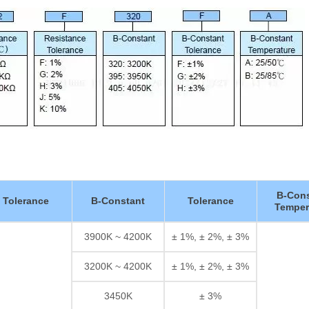
Resistor de película gru
B-Cons
Tolerance
B-Constant
Tolerance
Temper
3900K ~ 4200K
± 1%, ± 2%, ± 3%
3200K ~ 4200K
± 1%, ± 2%, ± 3%
3450K
± 3%