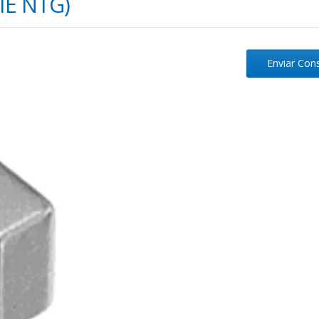
IE NTG)
Enviar Con