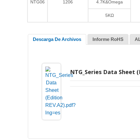
NTG06
1206
4.7K&Omega
5KΩ
Descarga De Archivos
Informe RoHS
A
NTG_Series Data Sheet (E