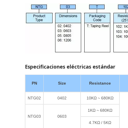
Especificaciones eléctricas estándar
PN
Size
Resistance
NTG02
0402
10KΩ ~ 680KΩ
1KΩ ~ 680KΩ
NTG03
0603
4.7KΩ / 5KΩ