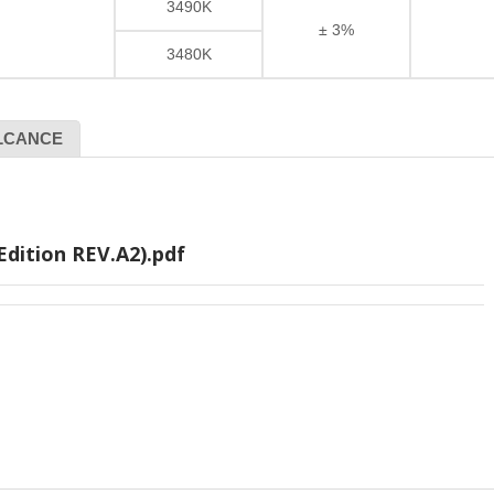
3490K
± 3%
3480K
LCANCE
dition REV.A2).pdf