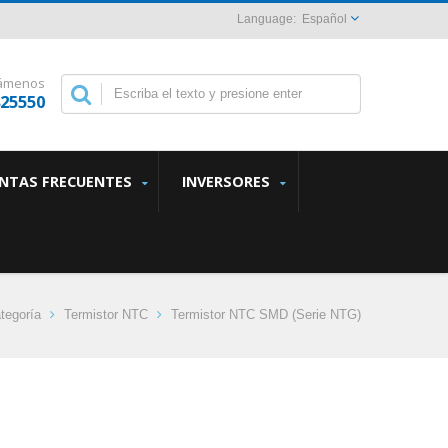
Español
lámenos
825550
NTAS FRECUENTES
INVERSORES
tegoría
Termistor NTC
Termistor NTC SMD (Serie NTG)