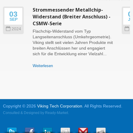
Strommessender Metallchip-
03
0
Widerstand (Breiter Anschluss) -
SEP
J
CSMW-Serie
2024
2
Flachchip-Widerstand vom Typ
Langseitenanschluss (Umkehrgeometrie).
Viking stellt seit vielen Jahren Produkte mit
breiten Anschlüssen her und engagiert
sich für die Entwicklung einer Vielzahl...
Weiterlesen
Copyright © 2026
Viking Tech Corporation
. All Rights Reserved.
Consulted & Designed by
Ready-Market
.