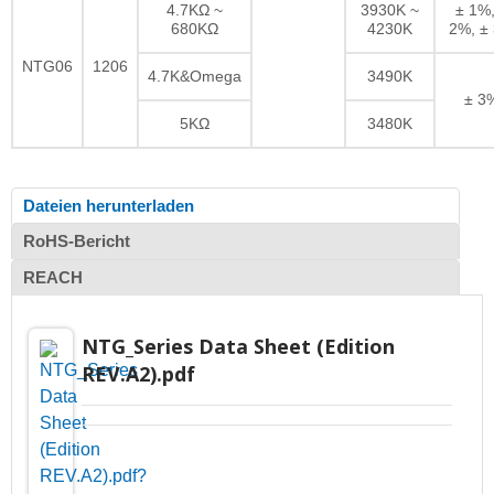
4.7KΩ ~
3930K ~
± 1%,
680KΩ
4230K
2%, ±
NTG06
1206
4.7K&Omega
3490K
± 3
5KΩ
3480K
Dateien herunterladen
RoHS-Bericht
REACH
NTG_Series Data Sheet (Edition
REV.A2).pdf