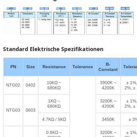
Standard Elektrische Spezifikationen
B-
PN
Size
Resistance
Tolerance
Tolera
Constant
10KΩ ~
3900K ~
± 1%,
NTG02
0402
680KΩ
4200K
2%, ±
1KΩ ~
3200K ~
± 1%,
680KΩ
4200K
2%, ±
NTG03
0603
4.7KΩ / 5KΩ
3450K
± 3
0.8KΩ ~
3200K ~
± 1%,