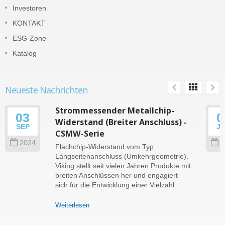
Investoren
KONTAKT
ESG-Zone
Katalog
Neueste Nachrichten
Strommessender Metallchip-
03
0
Widerstand (Breiter Anschluss) -
SEP
J
CSMW-Serie
2024
2
Flachchip-Widerstand vom Typ
Langseitenanschluss (Umkehrgeometrie).
Viking stellt seit vielen Jahren Produkte mit
breiten Anschlüssen her und engagiert
sich für die Entwicklung einer Vielzahl...
Weiterlesen