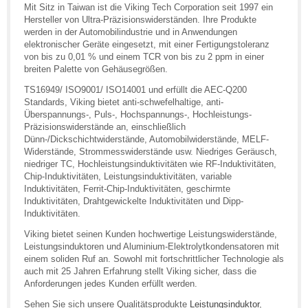
Mit Sitz in Taiwan ist die Viking Tech Corporation seit 1997 ein
Hersteller von Ultra-Präzisionswiderständen. Ihre Produkte
werden in der Automobilindustrie und in Anwendungen
elektronischer Geräte eingesetzt, mit einer Fertigungstoleranz
von bis zu 0,01 % und einem TCR von bis zu 2 ppm in einer
breiten Palette von Gehäusegrößen.
TS16949/ ISO9001/ ISO14001 und erfüllt die AEC-Q200
Standards, Viking bietet anti-schwefelhaltige, anti-
Überspannungs-, Puls-, Hochspannungs-, Hochleistungs-
Präzisionswiderstände an, einschließlich
Dünn-/Dickschichtwiderstände, Automobilwiderstände, MELF-
Widerstände, Strommesswiderstände usw. Niedriges Geräusch,
niedriger TC, Hochleistungsinduktivitäten wie RF-Induktivitäten,
Chip-Induktivitäten, Leistungsinduktivitäten, variable
Induktivitäten, Ferrit-Chip-Induktivitäten, geschirmte
Induktivitäten, Drahtgewickelte Induktivitäten und Dipp-
Induktivitäten.
Viking bietet seinen Kunden hochwertige Leistungswiderstände,
Leistungsinduktoren und Aluminium-Elektrolytkondensatoren mit
einem soliden Ruf an. Sowohl mit fortschrittlicher Technologie als
auch mit 25 Jahren Erfahrung stellt Viking sicher, dass die
Anforderungen jedes Kunden erfüllt werden.
Sehen Sie sich unsere Qualitätsprodukte
Leistungsinduktor
,