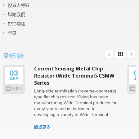
投資人專區
聯絡我們
ESG專區
型錄
最新消息
Current Sensing Metal Chip
03
0
Resistor (Wide Terminal)-CSMW
SEP
J
Series
2024
2
Long-side termination (reverse-geometry)
type flat chip resistor. Viking has been
manufacturing Wide Terminal products for
many years and is dedicated to
developing a variety of Wide Terminal...
閱讀更多