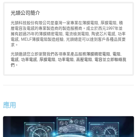
光頡公司簡介
光頡科技股份有限公司是臺灣一家專業在薄膜電阻, 厚膜電阻, 積
層電容及電感的專業製造商的製造服務商。成立於西元1997年並
擁有超過25年的薄膜精密電阻, 電流檢測電阻, 陶瓷芯片電感, 功率
電感, MELF薄膜電阻製造經驗, 光頡總是可以達到客戶各種品質要
求。
光頡邀請您立即瀏覽我們各項專業產品服務
薄膜精密電阻
,
電阻
,
電感
,
功率電感
,
厚膜電阻
,
功率電阻
,
高壓電阻
,
電容
並
立即聯絡我
們
。
應用