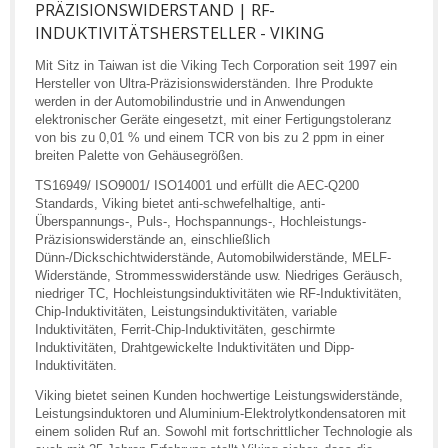
PRÄZISIONSWIDERSTAND | RF-
INDUKTIVITÄTSHERSTELLER - VIKING
Mit Sitz in Taiwan ist die Viking Tech Corporation seit 1997 ein
Hersteller von Ultra-Präzisionswiderständen. Ihre Produkte
werden in der Automobilindustrie und in Anwendungen
elektronischer Geräte eingesetzt, mit einer Fertigungstoleranz
von bis zu 0,01 % und einem TCR von bis zu 2 ppm in einer
breiten Palette von Gehäusegrößen.
TS16949/ ISO9001/ ISO14001 und erfüllt die AEC-Q200
Standards, Viking bietet anti-schwefelhaltige, anti-
Überspannungs-, Puls-, Hochspannungs-, Hochleistungs-
Präzisionswiderstände an, einschließlich
Dünn-/Dickschichtwiderstände, Automobilwiderstände, MELF-
Widerstände, Strommesswiderstände usw. Niedriges Geräusch,
niedriger TC, Hochleistungsinduktivitäten wie RF-Induktivitäten,
Chip-Induktivitäten, Leistungsinduktivitäten, variable
Induktivitäten, Ferrit-Chip-Induktivitäten, geschirmte
Induktivitäten, Drahtgewickelte Induktivitäten und Dipp-
Induktivitäten.
Viking bietet seinen Kunden hochwertige Leistungswiderstände,
Leistungsinduktoren und Aluminium-Elektrolytkondensatoren mit
einem soliden Ruf an. Sowohl mit fortschrittlicher Technologie als