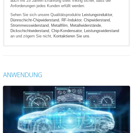
auch mit 25 Jahren Erfahrung stellt Viking sicher, dass die
Anforderungen jedes Kunden erfüllt werden.
Sehen Sie sich unsere Qualitätsprodukte
Leistungsinduktor
,
Dünnschicht-Chipwiderstand
,
RF-Induktor
,
Chipwiderstand
,
Strommesswiderstand
,
Metallfilm
,
Metallwiderstände
,
Dickschichtwiderstand
,
Chip-Kondensator
,
Leistungswiderstand
an und zögern Sie nicht,
Kontaktieren Sie uns
.
ANWENDUNG