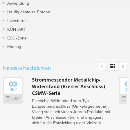
Anwendung
Häufig gestellte Fragen
Investoren
KONTAKT
ESG-Zone
Katalog
Neueste Nachrichten
Strommessender Metallchip-
03
0
Widerstand (Breiter Anschluss) -
SEP
J
CSMW-Serie
2024
2
Flachchip-Widerstand vom Typ
Langseitenanschluss (Umkehrgeometrie).
Viking stellt seit vielen Jahren Produkte mit
breiten Anschlüssen her und engagiert
sich für die Entwicklung einer Vielzahl...