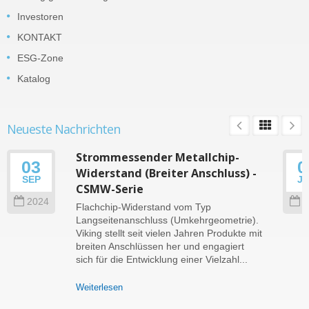
Investoren
KONTAKT
ESG-Zone
Katalog
Neueste Nachrichten
Strommessender Metallchip-
03
0
Widerstand (Breiter Anschluss) -
SEP
J
CSMW-Serie
2024
2
Flachchip-Widerstand vom Typ
Langseitenanschluss (Umkehrgeometrie).
Viking stellt seit vielen Jahren Produkte mit
breiten Anschlüssen her und engagiert
sich für die Entwicklung einer Vielzahl...
Weiterlesen