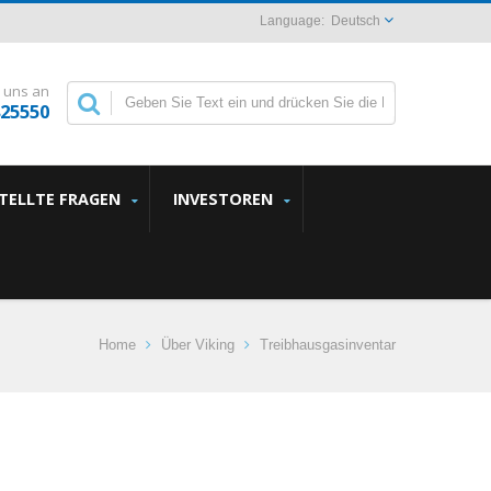
Deutsch
 uns an
825550
STELLTE FRAGEN
INVESTOREN
Home
Über Viking
Treibhausgasinventar