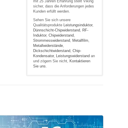
mit 25 Jahren Erfahrung stellt Viking
sicher, dass die Anforderungen jedes
Kunden erfüllt werden.
Sehen Sie sich unsere
Qualitätsprodukte
Leistungsinduktor
,
Dünnschicht-Chipwiderstand
,
RF-
Induktor
,
Chipwiderstand
,
Strommesswiderstand
,
Metallfilm
,
Metallwiderstände
,
Dickschichtwiderstand
,
Chip-
Kondensator
,
Leistungswiderstand
an
und zögern Sie nicht,
Kontaktieren
Sie uns
.