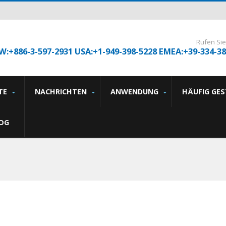
Rufen Sie
W:+886-3-597-2931 USA:+1-949-398-5228 EMEA:+39-334-3
TE
NACHRICHTEN
ANWENDUNG
HÄUFIG GE
OG