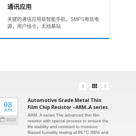
通讯应用
关键的通信应用是智能手机，SMPS电信电
源，用户线卡，无线基站
Automotive Grade Metal Thin
08
26
Film Chip Resistor –ARM..A series
JUN
SEP
ARM..A series The advanced thin film
2023
202
resistor with special process to ensure the
life stability and resistant to moisture.
Biased humidity testing at 85 °C /85% and