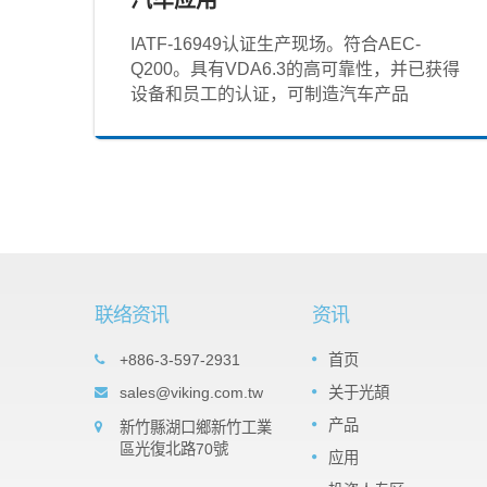
IATF‐16949认证生产现场。符合AEC-
Q200。具有VDA6.3的高可靠性，并已获得
设备和员工的认证，可制造汽车产品
联络资讯
资讯
t Array
Important products: Tantalum
+886-3-597-2931
首页
05
es
Nitride (TaN) Thin Film Precisio
sales@viking.com.tw
关于光頡
SEP
Chip Resistor -TAR Series
veral
产品
新竹縣湖口鄉新竹工業
2022
ts the
The TaN (tantalum nitride) film is a
區光復北路70號
 It can
应用
moisture impervious tantalum pentoxide
resistors
barrier layer that can against high relativ