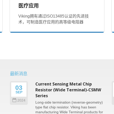
医疗应用
Viking拥有通过ISO13485认证的先进技
术，可制造医疗应用的高等级电阻器
最新消息
Current Sensing Metal Chip
03
n
Resistor (Wide Terminal)-CSMW
SEP
Series
2024
Long-side termination (reverse-geometry)
type flat chip resistor. Viking has been
e
manufacturing Wide Terminal products for