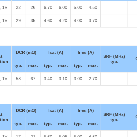
, 1V
22
26
6.70
6.00
5.00
4.50
, 1V
29
35
4.60
4.20
4.00
3.70
DCR (mΩ)
Isat (A)
Irms (A)
st
SRF (MHz)
tion
typ.
typ.
max.
typ.
max.
typ.
max.
, 1V
58
67
3.40
3.10
3.00
2.70
DCR (mΩ)
Isat (A)
Irms (A)
st
SRF (MHz)
tion
typ.
typ.
max.
typ.
max.
typ.
max.
, 1V
17
21
5.60
5.05
5.00
4.50