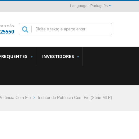
Português
ara nós
825550
FREQUENTES
INVESTIDORES
 Potência Com Fio
Indutor de Potência Com Fio (Série MLP)