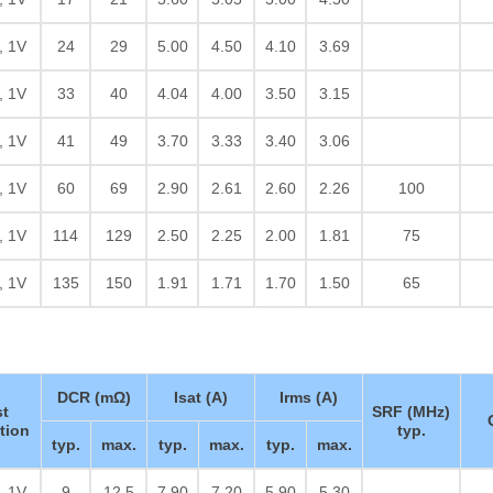
, 1V
24
29
5.00
4.50
4.10
3.69
, 1V
33
40
4.04
4.00
3.50
3.15
, 1V
41
49
3.70
3.33
3.40
3.06
, 1V
60
69
2.90
2.61
2.60
2.26
100
, 1V
114
129
2.50
2.25
2.00
1.81
75
, 1V
135
150
1.91
1.71
1.70
1.50
65
DCR (mΩ)
Isat (A)
Irms (A)
st
SRF (MHz)
tion
typ.
typ.
max.
typ.
max.
typ.
max.
, 1V
9
12.5
7.90
7.20
5.90
5.30