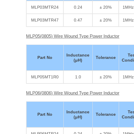
MLP03MTR24
0.24
± 20%
1MHz
MLP03MTR47
0.47
± 20%
1MHz
MLP05(0805) Wire Wound Type Power Inductor
Inductance
Te
Part No
Tolerance
(μH)
Condi
MLP05MT1R0
1.0
± 20%
1MHz
MLP06(0806) Wire Wound Type Power Inductor
Inductance
Te
Part No
Tolerance
(μH)
Condi
MLP06MTR24
0.24
± 20%
1MHz