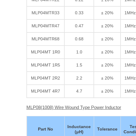
MLP04MTR33
0.33
± 20%
1MHz
MLP04MTR47
0.47
± 20%
1MHz
MLP04MTR68
0.68
± 20%
1MHz
MLP04MT 1R0
1.0
± 20%
1MHz
MLP04MT 1R5
1.5
± 20%
1MHz
MLP04MT 2R2
2.2
± 20%
1MHz
MLP04MT 4R7
4.7
± 20%
1MHz
MLP08(1008) Wire Wound Type Power Inductor
Inductance
Te
Part No
Tolerance
(μH)
Condi