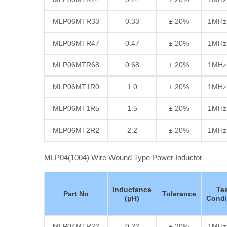
MLP06MTR33
0.33
± 20%
1MHz
MLP06MTR47
0.47
± 20%
1MHz
MLP06MTR68
0.68
± 20%
1MHz
MLP06MT1R0
1.0
± 20%
1MHz
MLP06MT1R5
1.5
± 20%
1MHz
MLP06MT2R2
2.2
± 20%
1MHz
MLP04(1004) Wire Wound Type Power Inductor
Inductance
Te
Part No
Tolerance
(μH)
Condi
MLP04MTR22
0.22
± 20%
1MHz