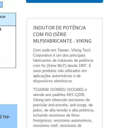
INDUTOR DE POTÊNCIA
COM FIO (SÉRIE
MLP)FABRICANTE - VIKING
Com sede em Taiwan, Viking Tech
Corporation é um dos principais
fabricantes de indutores de potência
com fio (Série MLP) desde 1997. E
seus produtos são utilizados em
aplicações automotivas e de
dispositivos eletrônicos.
TS16949/ ISO9001/ ISO14001 e
atende aos padrões AEC-Q200,
Viking tem oferecido resistores de
precisão anti-enxofre, anti-surge, de
pulso, de alta tensão e alta potência,
incluindo resistores de filme
Q typ.
fino/grosso, resistores automotivos,
resistores melf, resistores de