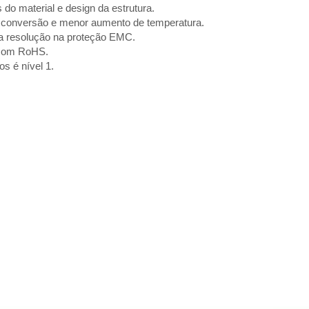
 do material e design da estrutura.
de conversão e menor aumento de temperatura.
ta resolução na proteção EMC.
 com RoHS.
s é nível 1.
Resistor de filme grosso