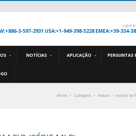
Ligue p
W:+886-3-597-2931 USA:+1-949-398-5228 EMEA:+39-334-3
TOS
NOTÍCIAS
APLICAÇÃO
PERGUNTAS 
OGO
Home
Categoria
Indutor
Indutor de