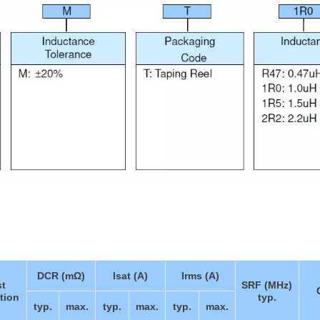
DCR (mΩ)
Isat (A)
Irms (A)
st
SRF (MHz)
tion
typ.
typ.
max.
typ.
max.
typ.
max.