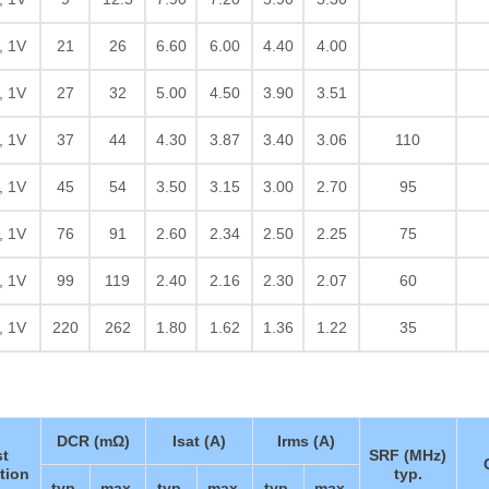
, 1V
21
26
6.60
6.00
4.40
4.00
, 1V
27
32
5.00
4.50
3.90
3.51
, 1V
37
44
4.30
3.87
3.40
3.06
110
, 1V
45
54
3.50
3.15
3.00
2.70
95
, 1V
76
91
2.60
2.34
2.50
2.25
75
, 1V
99
119
2.40
2.16
2.30
2.07
60
, 1V
220
262
1.80
1.62
1.36
1.22
35
DCR (mΩ)
Isat (A)
Irms (A)
st
SRF (MHz)
tion
typ.
typ.
max.
typ.
max.
typ.
max.