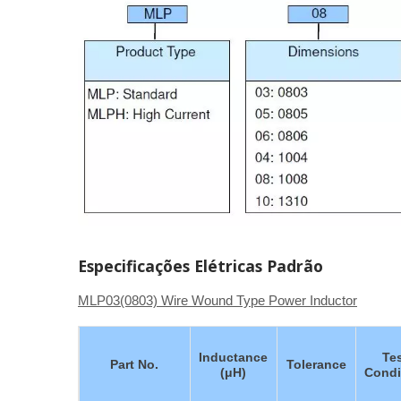
Especificações Elétricas Padrão
MLP03(0803) Wire Wound Type Power Inductor
Inductance
Te
Part No.
Tolerance
(μH)
Condi