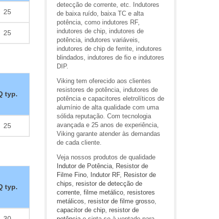
detecção de corrente, etc. Indutores
25
de baixa ruído, baixa TC e alta
potência, como indutores RF,
indutores de chip, indutores de
25
potência, indutores variáveis,
indutores de chip de ferrite, indutores
blindados, indutores de fio e indutores
DIP.
Viking tem oferecido aos clientes
resistores de potência, indutores de
Q typ.
potência e capacitores eletrolíticos de
alumínio de alta qualidade com uma
sólida reputação. Com tecnologia
avançada e 25 anos de experiência,
25
Viking garante atender às demandas
de cada cliente.
Veja nossos produtos de qualidade
Indutor de Potência
,
Resistor de
Filme Fino
,
Indutor RF
,
Resistor de
chips
,
resistor de detecção de
Q typ.
corrente
,
filme metálico
,
resistores
metálicos
,
resistor de filme grosso
,
capacitor de chip
,
resistor de
30
potência
e sinta-se à vontade para