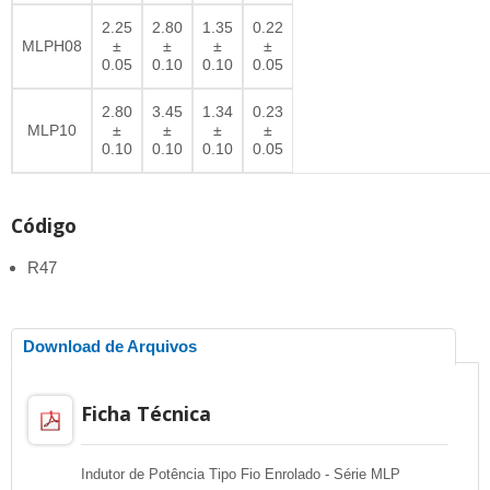
2.25
2.80
1.35
0.22
MLPH08
±
±
±
±
0.05
0.10
0.10
0.05
2.80
3.45
1.34
0.23
MLP10
±
±
±
±
0.10
0.10
0.10
0.05
Código
R47
Download de Arquivos
Ficha Técnica
Indutor de Potência Tipo Fio Enrolado - Série MLP