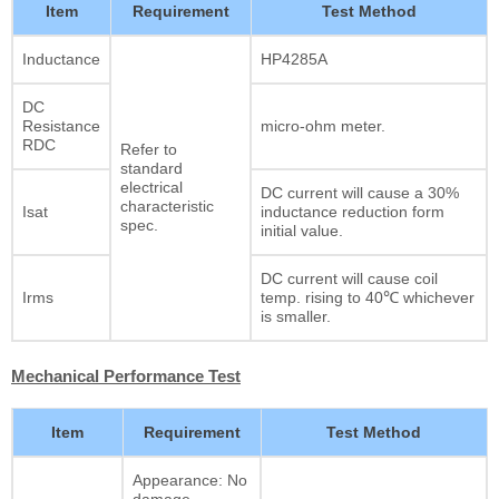
Item
Requirement
Test Method
Inductance
HP4285A
DC
Resistance
micro-ohm meter.
RDC
Refer to
standard
electrical
DC current will cause a 30%
characteristic
Isat
inductance reduction form
spec.
initial value.
DC current will cause coil
Irms
temp. rising to 40℃ whichever
is smaller.
Mechanical Performance Test
Item
Requirement
Test Method
Appearance: No