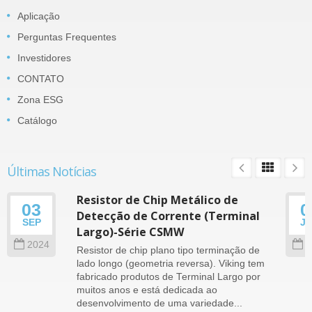
Aplicação
Perguntas Frequentes
Investidores
CONTATO
Zona ESG
Catálogo
Últimas Notícias
Resistor de Chip Metálico de
03
0
Detecção de Corrente (Terminal
SEP
J
Largo)-Série CSMW
2024
2
Resistor de chip plano tipo terminação de
lado longo (geometria reversa). Viking tem
fabricado produtos de Terminal Largo por
muitos anos e está dedicada ao
desenvolvimento de uma variedade...