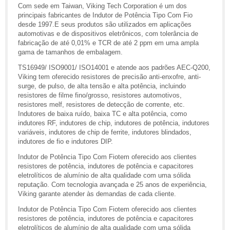
Com sede em Taiwan, Viking Tech Corporation é um dos
principais fabricantes de Indutor de Potência Tipo Com Fio
desde 1997.E seus produtos são utilizados em aplicações
automotivas e de dispositivos eletrônicos, com tolerância de
fabricação de até 0,01% e TCR de até 2 ppm em uma ampla
gama de tamanhos de embalagem.
TS16949/ ISO9001/ ISO14001 e atende aos padrões AEC-Q200,
Viking tem oferecido resistores de precisão anti-enxofre, anti-
surge, de pulso, de alta tensão e alta potência, incluindo
resistores de filme fino/grosso, resistores automotivos,
resistores melf, resistores de detecção de corrente, etc.
Indutores de baixa ruído, baixa TC e alta potência, como
indutores RF, indutores de chip, indutores de potência, indutores
variáveis, indutores de chip de ferrite, indutores blindados,
indutores de fio e indutores DIP.
Indutor de Potência Tipo Com Fiotem oferecido aos clientes
resistores de potência, indutores de potência e capacitores
eletrolíticos de alumínio de alta qualidade com uma sólida
reputação. Com tecnologia avançada e 25 anos de experiência,
Viking garante atender às demandas de cada cliente.
Indutor de Potência Tipo Com Fiotem oferecido aos clientes
resistores de potência, indutores de potência e capacitores
eletrolíticos de alumínio de alta qualidade com uma sólida