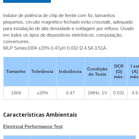
Indutor de potência de chip de ferrite com fio, tamanhos
pequenos, circuito magnético fechado evita crosstalk, adequado
para instalação de alta densidade e soldagem por refluxo. Usado
em todos os tipos de dispositivos eletrônicos, computação,
conversores.
MLP Series1004 ±20% 0.47μH 0.032 Ω 4.5A 3.51A
DCR
I sa
Condição
Tamanho
Tolerância
Indutância
(Ω)
(A)
de Teste
máx.
máx
1004
±20%
0.47
1MHz, 1V
0.032
4.5
Características Ambientais
Electrical Performance Test