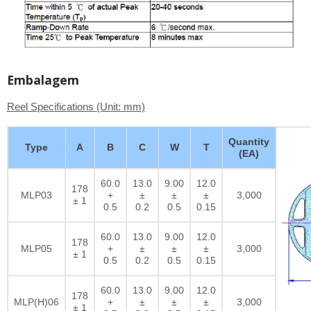
Embalagem
Reel Specifications (Unit: mm)
Quantity
Type
A
B
C
W
T
(EA)
60.0
13.0
9.00
12.0
178
MLP03
+
±
±
±
3,000
± 1
0.5
0.2
0.5
0.15
60.0
13.0
9.00
12.0
178
MLP05
+
±
±
±
3,000
± 1
0.5
0.2
0.5
0.15
60.0
13.0
9.00
12.0
178
MLP(H)06
+
±
±
±
3,000
± 1