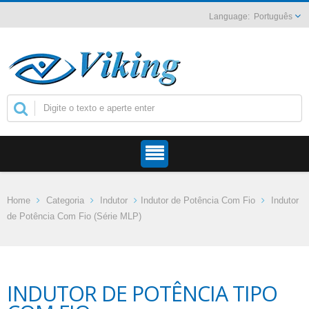
Português
Home
Categoria
Indutor
Indutor de Potência Com Fio
Indutor
de Potência Com Fio (Série MLP)
INDUTOR DE POTÊNCIA TIPO