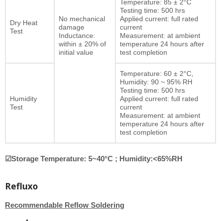
Temperature: 85 ± 2°C
Testing time: 500 hrs
No mechanical
Applied current: full rated
Dry Heat
damage
current
Test
Inductance:
Measurement: at ambient
within ± 20% of
temperature 24 hours after
initial value
test completion
Temperature: 60 ± 2°C,
Humidity: 90 ~ 95% RH
Testing time: 500 hrs
Humidity
Applied current: full rated
Test
current
Measurement: at ambient
temperature 24 hours after
test completion
☑Storage Temperature: 5~40°C ; Humidity:<65%RH
Refluxo
Recommendable Reflow Soldering