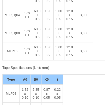
0.5
0.2
0.5
0.15
60.0
13.0
9.00
12.0
178
MLP(H)04
+
±
±
±
3,000
± 1
0.5
0.2
0.5
0.15
60.0
13.0
9.00
12.0
178
MLP(H)08
+
±
±
±
3,000
± 1
0.5
0.2
0.5
0.15
60.0
13.0
9.00
12.0
178
MLP10
+
±
±
±
3,000
± 1
0.5
0.2
0.5
0.15
Tape Specifications (Unit: mm)
Type
A0
B0
K0
t
1.52
2.35
0.87
0.22
MLP03
±
±
±
±
0.10
0.10
0.05
0.05