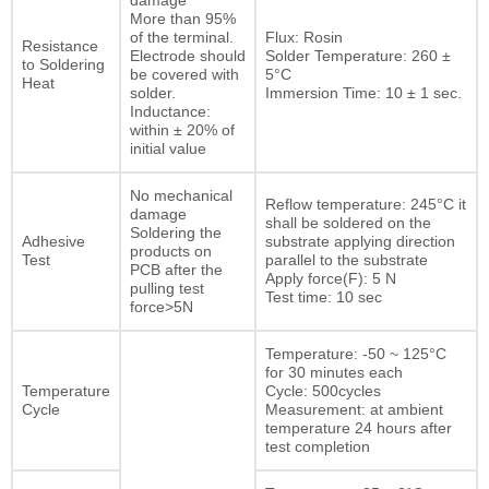
damage
More than 95%
of the terminal.
Flux: Rosin
Resistance
Electrode should
Solder Temperature: 260 ±
to Soldering
be covered with
5°C
Heat
solder.
Immersion Time: 10 ± 1 sec.
Inductance:
within ± 20% of
initial value
No mechanical
Reflow temperature: 245°C it
damage
shall be soldered on the
Soldering the
Adhesive
substrate applying direction
products on
Test
parallel to the substrate
PCB after the
Apply force(F): 5 N
pulling test
Test time: 10 sec
force>5N
Temperature: -50 ~ 125°C
for 30 minutes each
Temperature
Cycle: 500cycles
Cycle
Measurement: at ambient
temperature 24 hours after
test completion