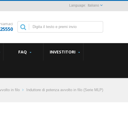
Italiano
hiamaci
825550
FAQ
INVESTITORI
volto in filo
Induttore di potenza avvolto in filo (Serie MLP)