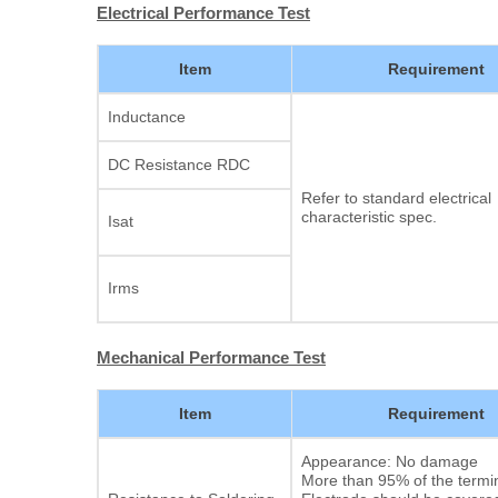
Electrical Performance Test
Item
Requirement
Inductance
DC Resistance RDC
Refer to standard electrical
characteristic spec.
Isat
Irms
Mechanical Performance Test
Item
Requirement
Appearance: No damage
More than 95% of the termin