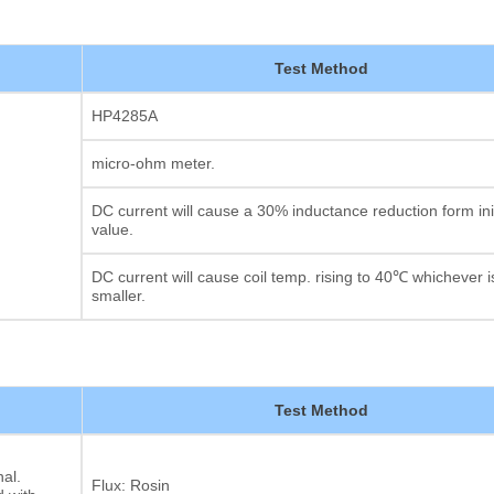
Test Method
HP4285A
micro-ohm meter.
DC current will cause a 30% inductance reduction form init
value.
DC current will cause coil temp. rising to 40℃ whichever i
smaller.
Test Method
al.
Flux: Rosin