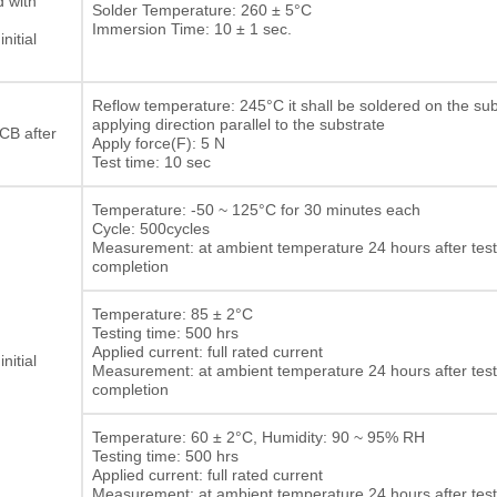
d with
Solder Temperature: 260 ± 5°C
Immersion Time: 10 ± 1 sec.
nitial
Reflow temperature: 245°C it shall be soldered on the sub
applying direction parallel to the substrate
CB after
Apply force(F): 5 N
Test time: 10 sec
Temperature: -50 ~ 125°C for 30 minutes each
Cycle: 500cycles
Measurement: at ambient temperature 24 hours after test
completion
Temperature: 85 ± 2°C
Testing time: 500 hrs
Applied current: full rated current
nitial
Measurement: at ambient temperature 24 hours after test
completion
Temperature: 60 ± 2°C, Humidity: 90 ~ 95% RH
Testing time: 500 hrs
Applied current: full rated current
Measurement: at ambient temperature 24 hours after test