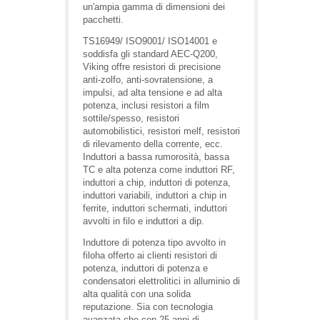
un'ampia gamma di dimensioni dei
pacchetti.
TS16949/ ISO9001/ ISO14001 e
soddisfa gli standard AEC-Q200,
Viking offre resistori di precisione
anti-zolfo, anti-sovratensione, a
impulsi, ad alta tensione e ad alta
potenza, inclusi resistori a film
sottile/spesso, resistori
automobilistici, resistori melf, resistori
di rilevamento della corrente, ecc.
Induttori a bassa rumorosità, bassa
TC e alta potenza come induttori RF,
induttori a chip, induttori di potenza,
induttori variabili, induttori a chip in
ferrite, induttori schermati, induttori
avvolti in filo e induttori a dip.
Induttore di potenza tipo avvolto in
filoha offerto ai clienti resistori di
potenza, induttori di potenza e
condensatori elettrolitici in alluminio di
alta qualità con una solida
reputazione. Sia con tecnologia
avanzata che con 25 anni di