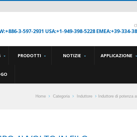
C
W:+886-3-597-2931 USA:+1-949-398-5228 EMEA:+39-334-3
G
PRODOTTI
NOTIZIE
APPLICAZIONE
OGO
Home
Categoria
Induttore
Induttore di potenza av