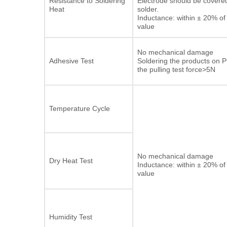
Resistance to Soldering
Electrode should be covere
Heat
solder.
Inductance: within ± 20% of i
value
No mechanical damage
Adhesive Test
Soldering the products on P
the pulling test force>5N
Temperature Cycle
No mechanical damage
Dry Heat Test
Inductance: within ± 20% of i
value
Humidity Test