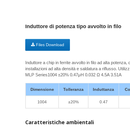
Induttore di potenza tipo avvolto in filo
Files Download
Induttore a chip in ferrite avvolto in filo ad alta potenza
installazioni ad alta densità e saldatura a riflusso. Utilizzat
MLP Series1004 ±20% 0.47μH 0.032 Ω 4.5A 3.51A
Dimensione
Tolleranza
Induttanza
Co
1004
±20%
0.47
Caratteristiche ambientali