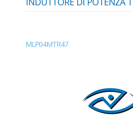
INDUTTORE DI POTENZA T
MLP04MTR47