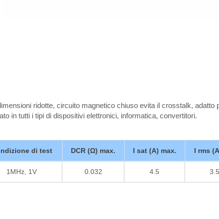
, dimensioni ridotte, circuito magnetico chiuso evita il crosstalk, adatto 
o in tutti i tipi di dispositivi elettronici, informatica, convertitori.
ndizione di test
DCR (Ω) max.
I sat (A) max.
I rms (
1MHz, 1V
0.032
4.5
3.