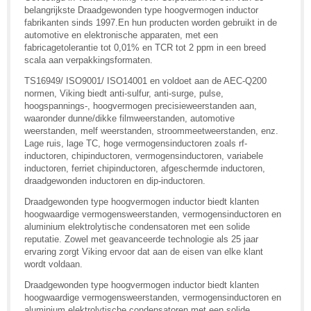
belangrijkste Draadgewonden type hoogvermogen inductor
fabrikanten sinds 1997.En hun producten worden gebruikt in de
automotive en elektronische apparaten, met een
fabricagetolerantie tot 0,01% en TCR tot 2 ppm in een breed
scala aan verpakkingsformaten.
TS16949/ ISO9001/ ISO14001 en voldoet aan de AEC-Q200
normen, Viking biedt anti-sulfur, anti-surge, pulse,
hoogspannings-, hoogvermogen precisieweerstanden aan,
waaronder dunne/dikke filmweerstanden, automotive
weerstanden, melf weerstanden, stroommeetweerstanden, enz.
Lage ruis, lage TC, hoge vermogensinductoren zoals rf-
inductoren, chipinductoren, vermogensinductoren, variabele
inductoren, ferriet chipinductoren, afgeschermde inductoren,
draadgewonden inductoren en dip-inductoren.
Draadgewonden type hoogvermogen inductor biedt klanten
hoogwaardige vermogensweerstanden, vermogensinductoren en
aluminium elektrolytische condensatoren met een solide
reputatie. Zowel met geavanceerde technologie als 25 jaar
ervaring zorgt Viking ervoor dat aan de eisen van elke klant
wordt voldaan.
Draadgewonden type hoogvermogen inductor biedt klanten
hoogwaardige vermogensweerstanden, vermogensinductoren en
aluminium elektrolytische condensatoren met een solide