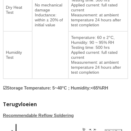
Testing time: 500 hrs
No mechanical
Applied current: full rated
Dry Heat
damage
current
Test
Inductance:
Measurement: at ambient
within ± 20% of
temperature 24 hours after
initial value
test completion
Temperature: 60 ± 2°C,
Humidity: 90 ~ 95% RH
Testing time: 500 hrs
Humidity
Applied current: full rated
Test
current
Measurement: at ambient
temperature 24 hours after
test completion
☑Storage Temperature: 5~40°C ; Humidity:<65%RH
Terugvloeien
Recommendable Reflow Soldering