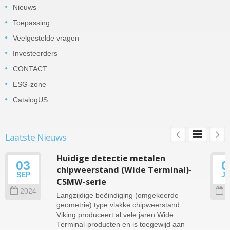
Nieuws
Toepassing
Veelgestelde vragen
Investeerders
CONTACT
ESG-zone
CatalogUS
Laatste Nieuws
Huidige detectie metalen
03
0
chipweerstand (Wide Terminal)-
SEP
J
CSMW-serie
2024
2
Langzijdige beëindiging (omgekeerde
geometrie) type vlakke chipweerstand.
Viking produceert al vele jaren Wide
Terminal-producten en is toegewijd aan