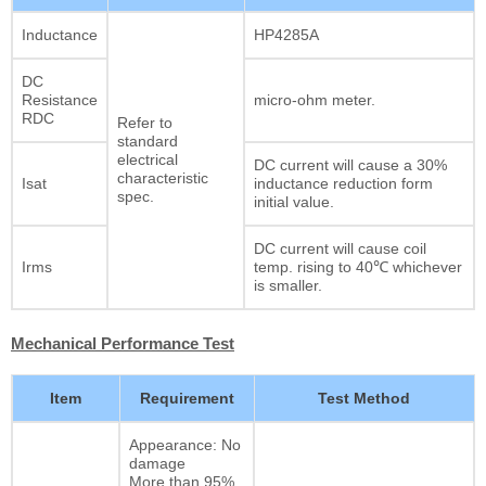
Inductance
HP4285A
DC
Resistance
micro-ohm meter.
RDC
Refer to
standard
electrical
DC current will cause a 30%
characteristic
Isat
inductance reduction form
spec.
initial value.
DC current will cause coil
Irms
temp. rising to 40℃ whichever
is smaller.
Mechanical Performance Test
Item
Requirement
Test Method
Appearance: No
damage
More than 95%