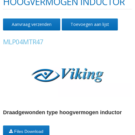
HOOGVERMOGEN INDUCTOR
Aanvraag verzenden
Toevoegen aan lijst
MLP04MTR47
Draadgewonden type hoogvermogen inductor
Files Download