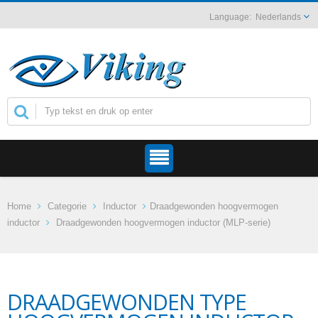
Nederlands
Home
Categorie
Inductor
Draadgewonden hoogvermogen
inductor
Draadgewonden hoogvermogen inductor (MLP-serie)
DRAADGEWONDEN TYPE