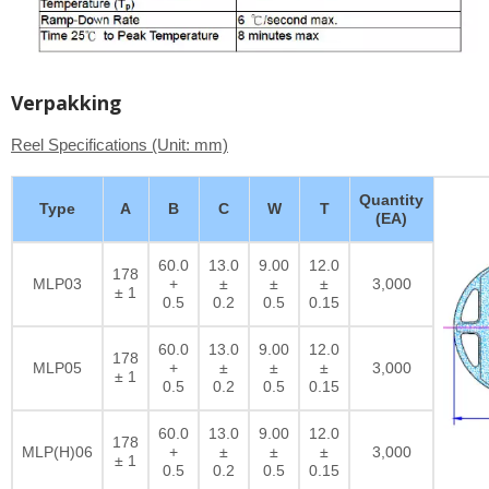
Verpakking
Reel Specifications (Unit: mm)
Quantity
Type
A
B
C
W
T
(EA)
60.0
13.0
9.00
12.0
178
MLP03
+
±
±
±
3,000
± 1
0.5
0.2
0.5
0.15
60.0
13.0
9.00
12.0
178
MLP05
+
±
±
±
3,000
± 1
0.5
0.2
0.5
0.15
60.0
13.0
9.00
12.0
178
MLP(H)06
+
±
±
±
3,000
± 1
0.5
0.2
0.5
0.15