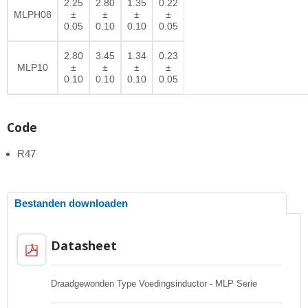
2.25
2.80
1.35
0.22
MLPH08
±
±
±
±
0.05
0.10
0.10
0.05
2.80
3.45
1.34
0.23
MLP10
±
±
±
±
0.10
0.10
0.10
0.05
Code
R47
Bestanden downloaden
Datasheet
Draadgewonden Type Voedingsinductor - MLP Serie