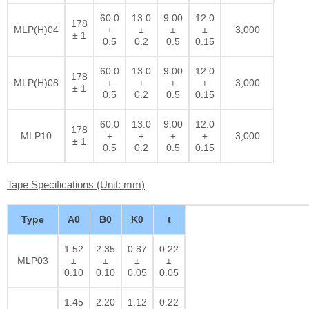
60.0
13.0
9.00
12.0
178
MLP(H)04
+
±
±
±
3,000
± 1
0.5
0.2
0.5
0.15
60.0
13.0
9.00
12.0
178
MLP(H)08
+
±
±
±
3,000
± 1
0.5
0.2
0.5
0.15
60.0
13.0
9.00
12.0
178
MLP10
+
±
±
±
3,000
± 1
0.5
0.2
0.5
0.15
Tape Specifications (Unit: mm)
Type
A0
B0
K0
t
1.52
2.35
0.87
0.22
MLP03
±
±
±
±
0.10
0.10
0.05
0.05
1.45
2.20
1.12
0.22