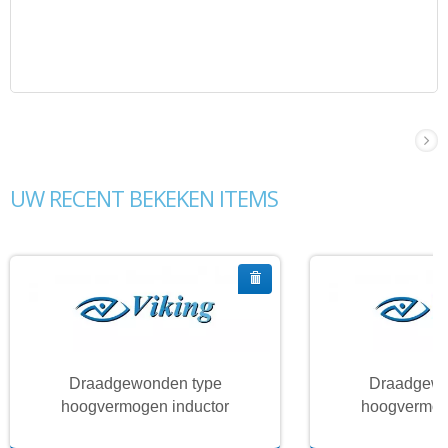
UW RECENT BEKEKEN ITEMS
Draadgewonden type
Draadgewo
hoogvermogen inductor
hoogvermog