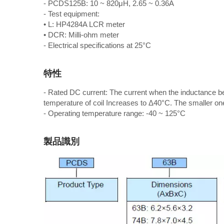
- PCDS125B: 10 ~ 820μH, 2.65 ~ 0.36A
- Test equipment:
• L: HP4284A LCR meter
• DCR: Milli-ohm meter
- Electrical specifications at 25°C
特性
- Rated DC current: The current when the inductance bec
temperature of coil Increases to Δ40°C. The smaller o
- Operating temperature range: -40 ~ 125°C
製品識別