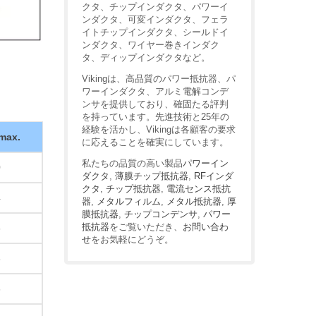
クタ、チップインダクタ、パワーイ
ンダクタ、可変インダクタ、フェラ
イトチップインダクタ、シールドイ
ンダクタ、ワイヤー巻きインダク
タ、ディップインダクタなど。
Vikingは、高品質のパワー抵抗器、パ
ワーインダクタ、アルミ電解コンデ
ンサを提供しており、確固たる評判
を持っています。先進技術と25年の
経験を活かし、Vikingは各顧客の要求
 max.
に応えることを確実にしています。
私たちの品質の高い製品
パワーイン
0
ダクタ
,
薄膜チップ抵抗器
,
RFインダ
クタ
,
チップ抵抗器
,
電流センス抵抗
4
器
,
メタルフィルム
,
メタル抵抗器
,
厚
膜抵抗器
,
チップコンデンサ
,
パワー
抵抗器
をご覧いただき、
お問い合わ
6
せ
をお気軽にどうぞ。
8
6