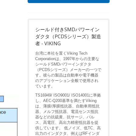
シールド付きSMDパワーイン
ダクタ（PCDSシリーズ）製造
者 - VIKING
台湾に本社を置くViking Tech
Corporationは、1997年からの主要な
シールドSMDパワーインダクタ
（PCDSシリーズ）メーカーの一つで
す。彼らの製品は自動車や電子機器
のアプリケーション全般で使用され
ています。
TS16949/ ISO9001/ ISO14001に準拠
し、AEC-Q200基準を満たすViking
は、薄膜/厚膜抵抗器、自動車用抵抗
器、メルフ抵抗器、電流センス抵抗
器などの抗硫黄、抗サージ、パル
ス、高電圧、高出力精密抵抗器を提
供しています。 低ノイズ、低TC、高
出力のインダクタ、例えばRFインダ