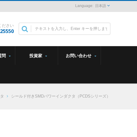
日本語
ください
825550
質問
投資家
お問い合わせ
タ
シールド付きSMDパワーインダクタ（PCDSシリーズ）