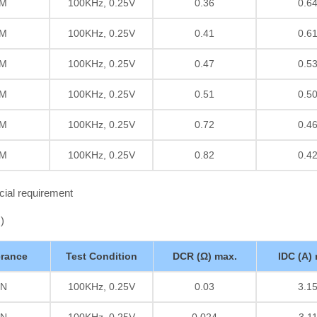
M
100KHz, 0.25V
0.36
0.6
M
100KHz, 0.25V
0.41
0.6
M
100KHz, 0.25V
0.47
0.5
M
100KHz, 0.25V
0.51
0.5
M
100KHz, 0.25V
0.72
0.4
M
100KHz, 0.25V
0.82
0.4
cial requirement
)
erance
Test Condition
DCR (Ω) max.
IDC (A)
N
100KHz, 0.25V
0.03
3.1
N
100KHz, 0.25V
0.024
3.1