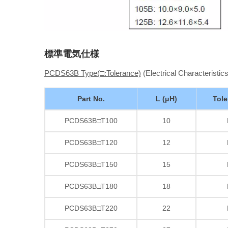
標準電気仕様
PCDS63B Type(□:Tolerance)
(Electrical Characteristics
Part No.
L (μH)
Tole
PCDS63B□T100
10
PCDS63B□T120
12
PCDS63B□T150
15
PCDS63B□T180
18
PCDS63B□T220
22