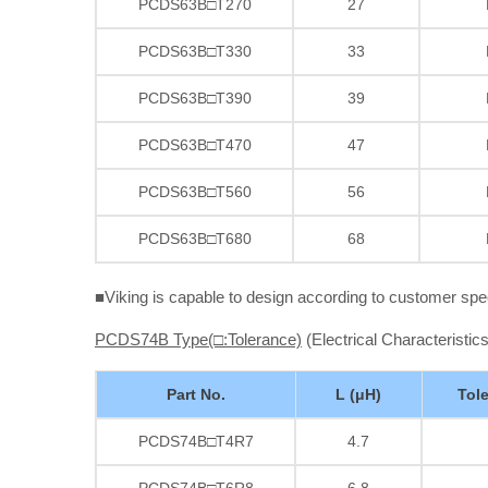
PCDS63B□T270
27
PCDS63B□T330
33
PCDS63B□T390
39
PCDS63B□T470
47
PCDS63B□T560
56
PCDS63B□T680
68
■Viking is capable to design according to customer spe
PCDS74B Type(□:Tolerance)
(Electrical Characteristics
Part No.
L (μH)
Tol
PCDS74B□T4R7
4.7
PCDS74B□T6R8
6.8