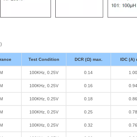
)
rance
Test Condition
DCR (Ω) max.
IDC (A)
M
100KHz, 0.25V
0.14
1.0
M
100KHz, 0.25V
0.16
0.9
M
100KHz, 0.25V
0.18
0.8
M
100KHz, 0.25V
0.25
0.7
M
100KHz, 0.25V
0.32
0.7