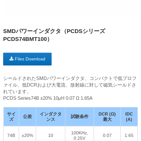
SMDパワーインダクタ（PCDSシリーズ
PCDS74BMT100）
Files Download
シールドされたSMDパワーインダクタ、コンパクトで低プロフ
ァイル、低DCRおよび大電流、放射線に対して磁気シールドさ
れています。
PCDS Series74B ±20% 10μH 0.07 Ω 1.65A
サイ
インダクタ
DCR (Ω)
IDC
公差
試験条件
ズ
ンス
最大
(A)
100KHz,
74B
±20%
10
0.07
1.65
0.25V