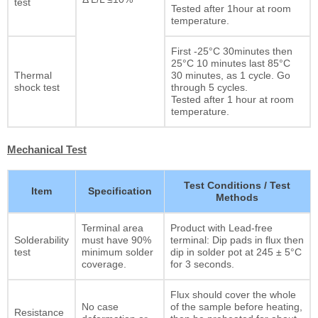
test
Tested after 1hour at room
temperature.
First -25°C 30minutes then
25°C 10 minutes last 85°C
Thermal
30 minutes, as 1 cycle. Go
shock test
through 5 cycles.
Tested after 1 hour at room
temperature.
Mechanical Test
Test Conditions / Test
Item
Specification
Methods
Terminal area
Product with Lead-free
Solderability
must have 90%
terminal: Dip pads in flux then
test
minimum solder
dip in solder pot at 245 ± 5°C
coverage.
for 3 seconds.
Flux should cover the whole
No case
of the sample before heating,
Resistance