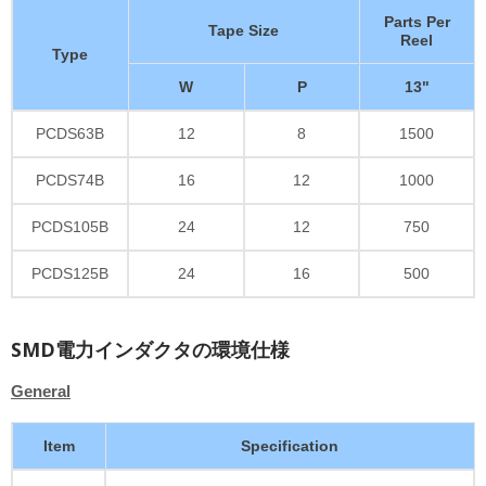
Parts Per
Tape Size
Reel
Type
W
P
13"
PCDS63B
12
8
1500
PCDS74B
16
12
1000
PCDS105B
24
12
750
PCDS125B
24
16
500
SMD電力インダクタの環境仕様
General
Item
Specification