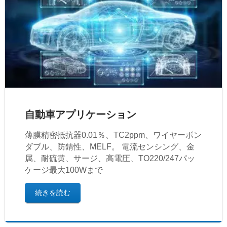
自動車アプリケーション
薄膜精密抵抗器0.01％、TC2ppm、ワイヤーボン
ダブル、防錆性、MELF。 電流センシング、金
属、耐硫黄、サージ、高電圧、TO220/247パッ
ケージ最大100Wまで
続きを読む