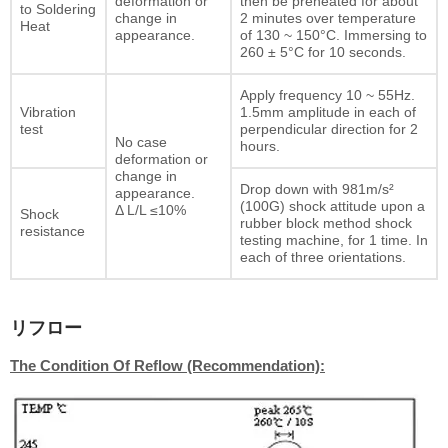
deformation or
then be preheated for about
to Soldering
change in
2 minutes over temperature
Heat
appearance.
of 130 ~ 150°C. Immersing to
260 ± 5°C for 10 seconds.
Apply frequency 10 ~ 55Hz.
Vibration
1.5mm amplitude in each of
test
perpendicular direction for 2
No case
hours.
deformation or
change in
Drop down with 981m/s²
appearance.
(100G) shock attitude upon a
Δ L/L ≤10%
Shock
rubber block method shock
resistance
testing machine, for 1 time. In
each of three orientations.
リフロー
The Condition Of Reflow (Recommendation):