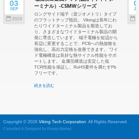
03
0
ーミナル）-CSMWシリーズ
SEP
J
ロングサイド端子（逆ジオメトリ）タイプ
2024
2
のフラットチップ抵抗。 Vikingは長年にわ
たりワイドターミナル製品を製造してお
り、さまざまなワイドターミナル製品の開
発に専念しています。 端子電極を短辺から
長辺に変更することで、PCBへの熱放散を
強化し、高出力定格を改善できます。 ワイ
ド電極構造は良好な熱サイクル性能をサポ
ートします。 金属箔構造は安定した低
TCR性能を保証し、RoHS要件を満たすPb
フリーです。
続きを読む
Copyright © 2026
Viking Tech Corporation
. All Rights Reserved.
Consulted & Designed by
Ready-Market
.