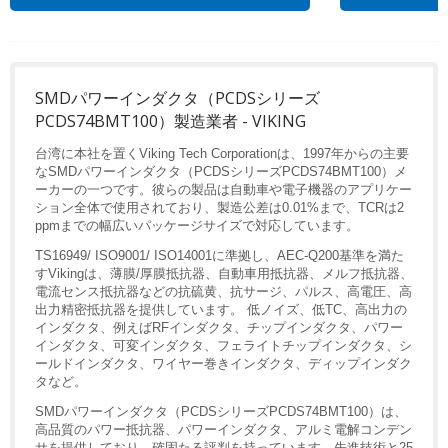
SMDパワーインダクタ（PCDSシリーズ
PCDS74BMT100）製造業者 - VIKING
台湾に本社を置くViking Tech Corporationは、1997年からの主要
なSMDパワーインダクタ（PCDSシリーズPCDS74BMT100）メ
ーカーの一つです。彼らの製品は自動車や電子機器のアプリケー
ション全体で使用されており、製造公差は0.01%まで、TCRは2
ppmまでの幅広いパッケージサイズで対応しています。
TS16949/ ISO9001/ ISO14001に準拠し、AEC-Q200基準を満た
すVikingは、薄膜/厚膜抵抗器、自動車用抵抗器、メルフ抵抗器、
電流センス抵抗器などの抗硫黄、抗サージ、パルス、高電圧、高
出力精密抵抗器を提供しています。 低ノイズ、低TC、高出力の
インダクタ、例えばRFインダクタ、チップインダクタ、パワー
インダクタ、可変インダクタ、フェライトチップインダクタ、シ
ールドインダクタ、ワイヤー巻きインダクタ、ディップインダク
タなど。
SMDパワーインダクタ（PCDSシリーズPCDS74BMT100）は、
高品質のパワー抵抗器、パワーインダクタ、アルミ電解コンデン
サを提供しており、確固たる評判を持っています。先進技術と25