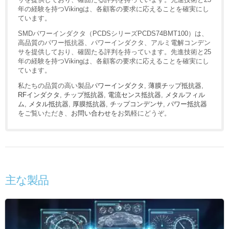
年の経験を持つVikingは、各顧客の要求に応えることを確実にし
ています。
SMDパワーインダクタ（PCDSシリーズPCDS74BMT100）は、
高品質のパワー抵抗器、パワーインダクタ、アルミ電解コンデン
サを提供しており、確固たる評判を持っています。先進技術と25
年の経験を持つVikingは、各顧客の要求に応えることを確実にし
ています。
私たちの品質の高い製品
パワーインダクタ
,
薄膜チップ抵抗器
,
RFインダクタ
,
チップ抵抗器
,
電流センス抵抗器
,
メタルフィル
ム
,
メタル抵抗器
,
厚膜抵抗器
,
チップコンデンサ
,
パワー抵抗器
をご覧いただき、
お問い合わせ
をお気軽にどうぞ。
主な製品