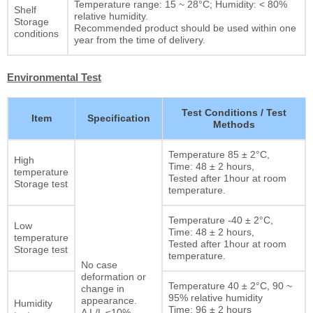
Temperature range: 15 ~ 28°C; Humidity: < 80%
Shelf
relative humidity.
Storage
Recommended product should be used within one
conditions
year from the time of delivery.
Environmental Test
Test Conditions / Test
Item
Specification
Methods
Temperature 85 ± 2°C,
High
Time: 48 ± 2 hours,
temperature
Tested after 1hour at room
Storage test
temperature.
Temperature -40 ± 2°C,
Low
Time: 48 ± 2 hours,
temperature
Tested after 1hour at room
Storage test
temperature.
No case
deformation or
Temperature 40 ± 2°C, 90 ~
change in
95% relative humidity
appearance.
Humidity
Time: 96 ± 2 hours
Δ L/L ≤10%