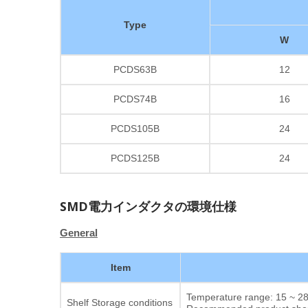
Type
W
PCDS63B
12
PCDS74B
16
PCDS105B
24
PCDS125B
24
SMD電力インダクタの環境仕様
General
Item
Temperature range: 15 ~ 28°
Shelf Storage conditions