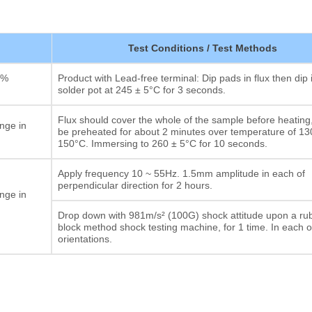
Test Conditions / Test Methods
0%
Product with Lead-free terminal: Dip pads in flux then dip 
solder pot at 245 ± 5°C for 3 seconds.
Flux should cover the whole of the sample before heating
nge in
be preheated for about 2 minutes over temperature of 13
150°C. Immersing to 260 ± 5°C for 10 seconds.
Apply frequency 10 ~ 55Hz. 1.5mm amplitude in each of
perpendicular direction for 2 hours.
nge in
Drop down with 981m/s² (100G) shock attitude upon a ru
block method shock testing machine, for 1 time. In each o
orientations.