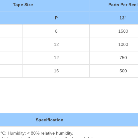
Tape Size
Parts Per Reel
厚膜抵抗器
P
13"
8
1500
12
1000
12
750
16
500
Specification
C; Humidity: < 80% relative humidity.