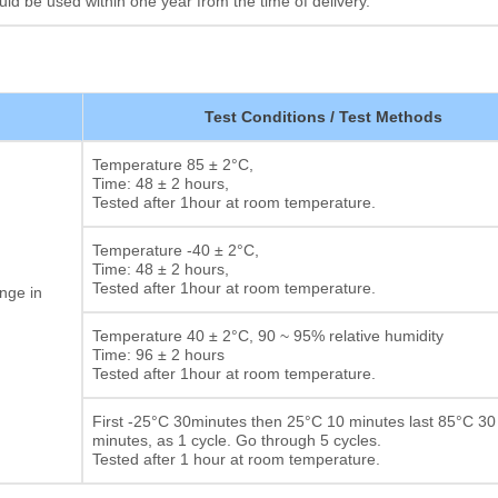
 be used within one year from the time of delivery.
Test Conditions / Test Methods
Temperature 85 ± 2°C,
Time: 48 ± 2 hours,
Tested after 1hour at room temperature.
Temperature -40 ± 2°C,
Time: 48 ± 2 hours,
Tested after 1hour at room temperature.
nge in
Temperature 40 ± 2°C, 90 ~ 95% relative humidity
Time: 96 ± 2 hours
Tested after 1hour at room temperature.
First -25°C 30minutes then 25°C 10 minutes last 85°C 30
minutes, as 1 cycle. Go through 5 cycles.
Tested after 1 hour at room temperature.