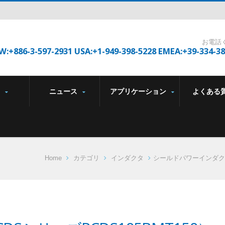
お電話
W:+886-3-597-2931 USA:+1-949-398-5228 EMEA:+39-334-3
品
ニュース
アプリケーション
よくある
Home
カテゴリ
インダクタ
シールドパワーインダク