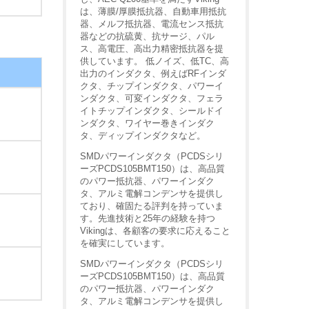
は、薄膜/厚膜抵抗器、自動車用抵抗
器、メルフ抵抗器、電流センス抵抗
器などの抗硫黄、抗サージ、パル
ス、高電圧、高出力精密抵抗器を提
供しています。 低ノイズ、低TC、高
出力のインダクタ、例えばRFインダ
クタ、チップインダクタ、パワーイ
ンダクタ、可変インダクタ、フェラ
イトチップインダクタ、シールドイ
ンダクタ、ワイヤー巻きインダク
タ、ディップインダクタなど。
SMDパワーインダクタ（PCDSシリ
ーズPCDS105BMT150）は、高品質
のパワー抵抗器、パワーインダク
タ、アルミ電解コンデンサを提供し
ており、確固たる評判を持っていま
す。先進技術と25年の経験を持つ
Vikingは、各顧客の要求に応えること
を確実にしています。
SMDパワーインダクタ（PCDSシリ
ーズPCDS105BMT150）は、高品質
のパワー抵抗器、パワーインダク
タ、アルミ電解コンデンサを提供し