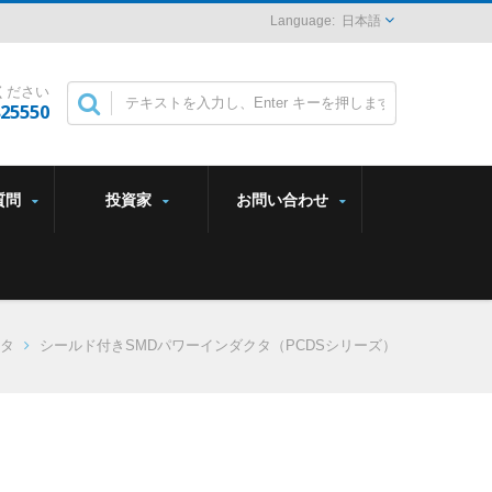
日本語
ください
825550
質問
投資家
お問い合わせ
タ
シールド付きSMDパワーインダクタ（PCDSシリーズ）