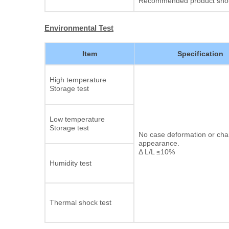
Recommended product should
Environmental Test
Item
Specification
High temperature
Storage test
Low temperature
Storage test
No case deformation or cha
appearance.
Δ L/L ≤10%
Humidity test
Thermal shock test