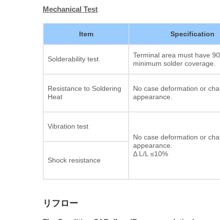
Mechanical Test
Item
Specification
Terminal area must have 9
Solderability test
minimum solder coverage.
Resistance to Soldering
No case deformation or cha
Heat
appearance.
Vibration test
No case deformation or cha
appearance.
Δ L/L ≤10%
Shock resistance
リフロー