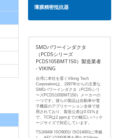
薄膜精密抵抗器
高周
SMDパワーインダクタ
（PCDSシリーズ
PCDS105BMT150）製造業者
- VIKING
台湾に本社を置くViking Tech
Corporationは、1997年からの主要な
SMDパワーインダクタ（PCDSシリ
ーズPCDS105BMT150）メーカーの
一つです。彼らの製品は自動車や電
子機器のアプリケーション全体で使
用されており、製造公差は0.01%ま
で、TCRは2 ppmまでの幅広いパッケ
ージサイズで対応しています。
TS16949/ ISO9001/ ISO14001に準拠
し、AEC-Q200基準を満たすViking