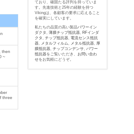
ており、確固たる評判を持っていま
す。先進技術と25年の経験を持つ
Vikingは、各顧客の要求に応えること
を確実にしています。
私たちの品質の高い製品
パワーイン
ダクタ
,
薄膜チップ抵抗器
,
RFインダ
in
クタ
,
チップ抵抗器
,
電流センス抵抗
器
,
メタルフィルム
,
メタル抵抗器
,
厚
膜抵抗器
,
チップコンデンサ
,
パワー
, then
抵抗器
をご覧いただき、
お問い合わ
0 ~
せ
をお気軽にどうぞ。
bber
f three