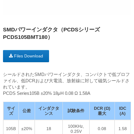
SMDパワーインダクタ（PCDSシリーズ
PCDS105BMT180）
Files Download
シールドされたSMDパワーインダクタ、コンパクトで低プロフ
ァイル、低DCRおよび大電流、放射線に対して磁気シールドさ
れています。
PCDS Series105B ±20% 18μH 0.08 Ω 1.58A
サイ
インダクタ
DCR (Ω)
IDC
公差
試験条件
ズ
ンス
最大
(A)
100KHz,
105B
±20%
18
0.08
1.58
0.25V