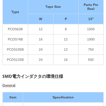
Parts Per
Tape Size
Reel
Type
W
P
13"
PCDS63B
12
8
1500
PCDS74B
16
12
1000
PCDS105B
24
12
750
PCDS125B
24
16
500
SMD電力インダクタの環境仕様
General
Item
Specification