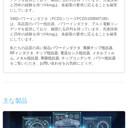
と25年の経験を持つVikingは、各顧客の要求に応えることを確実
にしています。
SMDパワーインダクタ（PCDSシリーズPCDS105BMT180）
は、高品質のパワー抵抗器、パワーインダクタ、アルミ電解コン
デンサを提供しており、確固たる評判を持っています。先進技術
と25年の経験を持つVikingは、各顧客の要求に応えることを確実
にしています。
私たちの品質の高い製品
パワーインダクタ
,
薄膜チップ抵抗器
,
RFインダクタ
,
チップ抵抗器
,
電流センス抵抗器
,
メタルフィル
ム
,
メタル抵抗器
,
厚膜抵抗器
,
チップコンデンサ
,
パワー抵抗器
をご覧いただき、
お問い合わせ
をお気軽にどうぞ。
主な製品