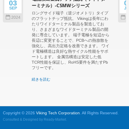
03
0
ーミナル）-CSMWシリーズ
SEP
J
ロングサイド端子（逆ジオメトリ）タイプ
2024
2
のフラットチップ抵抗。 Vikingは長年にわ
たりワイドターミナル製品を製造してお
り、さまざまなワイドターミナル製品の開
発に専念しています。 端子電極を短辺から
長辺に変更することで、PCBへの熱放散を
強化し、高出力定格を改善できます。 ワイ
ド電極構造は良好な熱サイクル性能をサポ
ートします。 金属箔構造は安定した低
TCR性能を保証し、RoHS要件を満たすPb
フリーです。
続きを読む
Copyright © 2026
Viking Tech Corporation
. All Rights Reserved.
Consulted & Designed by
Ready-Market
.