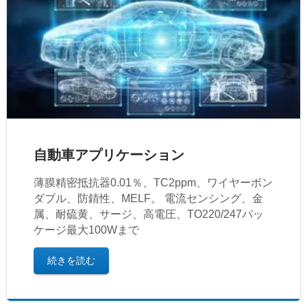
自動車アプリケーション
薄膜精密抵抗器0.01％、TC2ppm、ワイヤーボン
ダブル、防錆性、MELF。 電流センシング、金
属、耐硫黄、サージ、高電圧、TO220/247パッ
ケージ最大100Wまで
続きを読む