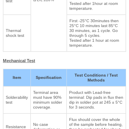
test
Tested after 1hour at room
temperature.
First -25°C 30minutes then
25°C 10 minutes last 85°C
Thermal
30 minutes, as 1 cycle. Go
shock test
through 5 cycles.
Tested after 1 hour at room
temperature.
Mechanical Test
Test Conditions / Test
Item
Specification
Methods
Terminal area
Product with Lead-free
Solderability
must have 90%
terminal: Dip pads in flux then
test
minimum solder
dip in solder pot at 245 ± 5°C
coverage.
for 3 seconds.
Flux should cover the whole
No case
of the sample before heating,
Resistance