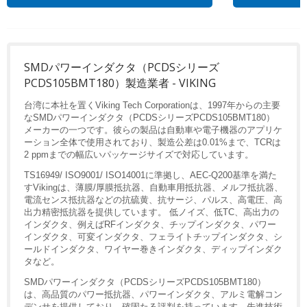
SMDパワーインダクタ（PCDSシリーズ
PCDS105BMT180）製造業者 - VIKING
台湾に本社を置くViking Tech Corporationは、1997年からの主要
なSMDパワーインダクタ（PCDSシリーズPCDS105BMT180）
メーカーの一つです。彼らの製品は自動車や電子機器のアプリケ
ーション全体で使用されており、製造公差は0.01%まで、TCRは
2 ppmまでの幅広いパッケージサイズで対応しています。
TS16949/ ISO9001/ ISO14001に準拠し、AEC-Q200基準を満た
すVikingは、薄膜/厚膜抵抗器、自動車用抵抗器、メルフ抵抗器、
電流センス抵抗器などの抗硫黄、抗サージ、パルス、高電圧、高
出力精密抵抗器を提供しています。 低ノイズ、低TC、高出力の
インダクタ、例えばRFインダクタ、チップインダクタ、パワー
インダクタ、可変インダクタ、フェライトチップインダクタ、シ
ールドインダクタ、ワイヤー巻きインダクタ、ディップインダク
タなど。
SMDパワーインダクタ（PCDSシリーズPCDS105BMT180）
は、高品質のパワー抵抗器、パワーインダクタ、アルミ電解コン
デンサを提供しており、確固たる評判を持っています。先進技術