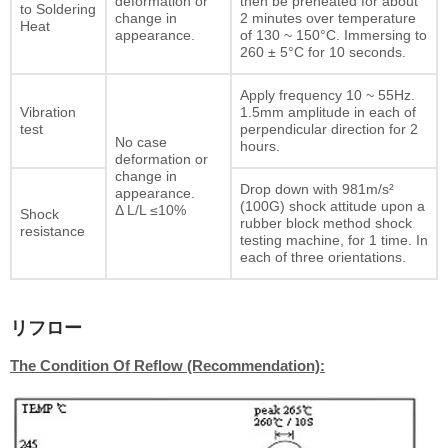
deformation or
then be preheated for about
to Soldering
change in
2 minutes over temperature
Heat
appearance.
of 130 ~ 150°C. Immersing to
260 ± 5°C for 10 seconds.
Apply frequency 10 ~ 55Hz.
Vibration
1.5mm amplitude in each of
test
perpendicular direction for 2
No case
hours.
deformation or
change in
Drop down with 981m/s²
appearance.
(100G) shock attitude upon a
Δ L/L ≤10%
Shock
rubber block method shock
resistance
testing machine, for 1 time. In
each of three orientations.
リフロー
The Condition Of Reflow (Recommendation):