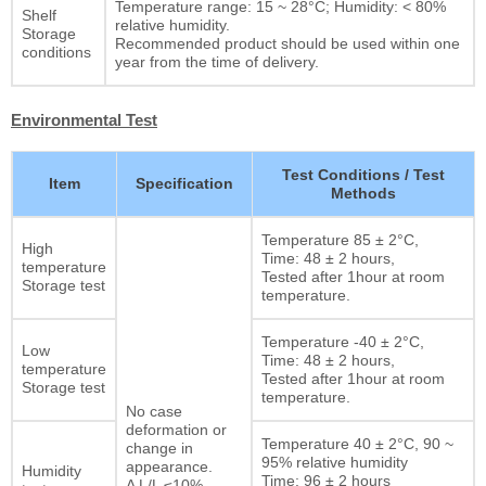
Temperature range: 15 ~ 28°C; Humidity: < 80%
Shelf
relative humidity.
Storage
Recommended product should be used within one
conditions
year from the time of delivery.
Environmental Test
Test Conditions / Test
Item
Specification
Methods
Temperature 85 ± 2°C,
High
Time: 48 ± 2 hours,
temperature
Tested after 1hour at room
Storage test
temperature.
Temperature -40 ± 2°C,
Low
Time: 48 ± 2 hours,
temperature
Tested after 1hour at room
Storage test
temperature.
No case
deformation or
Temperature 40 ± 2°C, 90 ~
change in
95% relative humidity
appearance.
Humidity
Time: 96 ± 2 hours
Δ L/L ≤10%