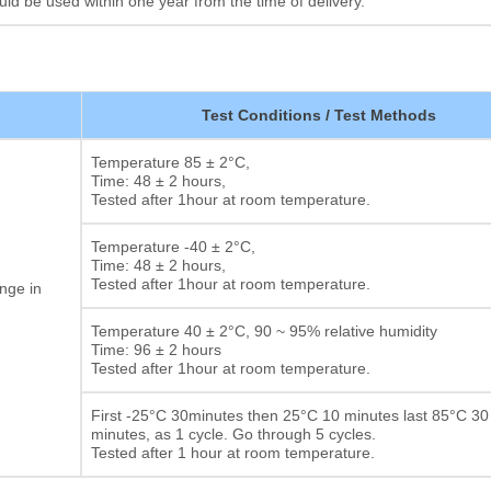
 be used within one year from the time of delivery.
Test Conditions / Test Methods
Temperature 85 ± 2°C,
Time: 48 ± 2 hours,
Tested after 1hour at room temperature.
Temperature -40 ± 2°C,
Time: 48 ± 2 hours,
Tested after 1hour at room temperature.
nge in
Temperature 40 ± 2°C, 90 ~ 95% relative humidity
Time: 96 ± 2 hours
Tested after 1hour at room temperature.
First -25°C 30minutes then 25°C 10 minutes last 85°C 30
minutes, as 1 cycle. Go through 5 cycles.
Tested after 1 hour at room temperature.