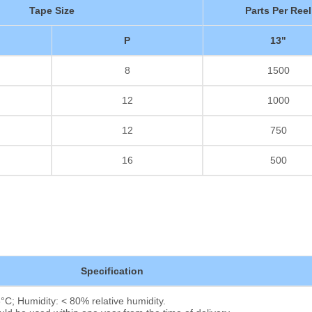
Tape Size
Parts Per Reel
厚膜抵抗器
P
13"
8
1500
12
1000
12
750
16
500
Specification
C; Humidity: < 80% relative humidity.