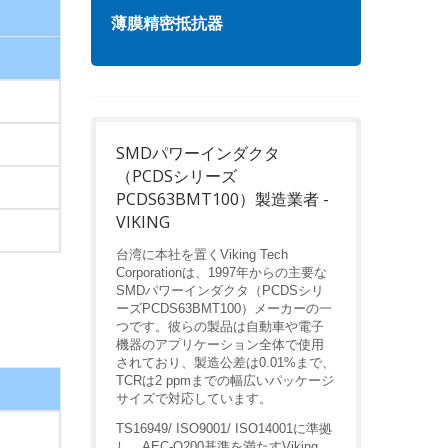
薄膜精密抵抗器
高周
SMDパワーインダクタ
（PCDSシリーズ
PCDS63BMT100）製造業者 -
VIKING
台湾に本社を置くViking Tech
Corporationは、1997年からの主要な
SMDパワーインダクタ（PCDSシリ
ーズPCDS63BMT100）メーカーの一
つです。彼らの製品は自動車や電子
機器のアプリケーション全体で使用
されており、製造公差は0.01%まで、
TCRは2 ppmまでの幅広いパッケージ
サイズで対応しています。
TS16949/ ISO9001/ ISO14001に準拠
し、AEC-Q200基準を満たすViking