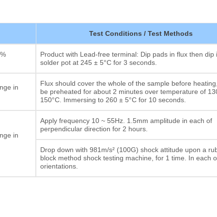
Test Conditions / Test Methods
0%
Product with Lead-free terminal: Dip pads in flux then dip 
solder pot at 245 ± 5°C for 3 seconds.
Flux should cover the whole of the sample before heating
nge in
be preheated for about 2 minutes over temperature of 13
150°C. Immersing to 260 ± 5°C for 10 seconds.
Apply frequency 10 ~ 55Hz. 1.5mm amplitude in each of
perpendicular direction for 2 hours.
nge in
Drop down with 981m/s² (100G) shock attitude upon a ru
block method shock testing machine, for 1 time. In each o
orientations.