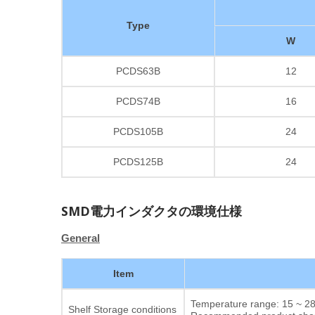
Type
W
PCDS63B
12
PCDS74B
16
PCDS105B
24
PCDS125B
24
SMD電力インダクタの環境仕様
General
Item
Temperature range: 15 ~ 28°
Shelf Storage conditions