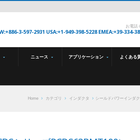
お電話
W:+886-3-597-2931 USA:+1-949-398-5228 EMEA:+39-334-3
品
ニュース
アプリケーション
よくある
Home
カテゴリ
インダクタ
シールドパワーインダク