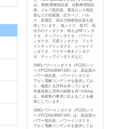
は、薄膜/厚膜抵抗器、自動車用抵抗
器、メルフ抵抗器、電流センス抵抗
器などの抗硫黄、抗サージ、パル
ス、高電圧、高出力精密抵抗器を提
供しています。 低ノイズ、低TC、高
出力のインダクタ、例えばRFインダ
クタ、チップインダクタ、パワーイ
ンダクタ、可変インダクタ、フェラ
イトチップインダクタ、シールドイ
ンダクタ、ワイヤー巻きインダク
タ、ディップインダクタなど。
SMDパワーインダクタ（PCDSシリ
ーズPCDS63BMT100）は、高品質の
パワー抵抗器、パワーインダクタ、
アルミ電解コンデンサを提供してお
り、確固たる評判を持っています。
先進技術と25年の経験を持つViking
は、各顧客の要求に応えることを確
実にしています。
SMDパワーインダクタ（PCDSシリ
ーズPCDS63BMT100）は、高品質の
パワー抵抗器、パワーインダクタ、
アルミ電解コンデンサを提供してお