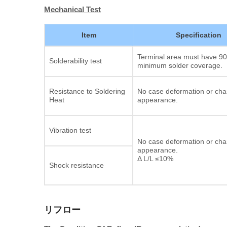
Mechanical Test
Item
Specification
Terminal area must have 9
Solderability test
minimum solder coverage.
Resistance to Soldering
No case deformation or cha
Heat
appearance.
Vibration test
No case deformation or cha
appearance.
Δ L/L ≤10%
Shock resistance
リフロー