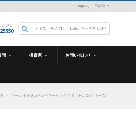
日本語
ください
825550
質問
投資家
お問い合わせ
タ
シールド付きSMDパワーインダクタ（PCDSシリーズ）