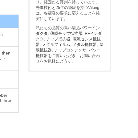
り、確固たる評判を持っています。
先進技術と25年の経験を持つViking
は、各顧客の要求に応えることを確
実にしています。
私たちの品質の高い製品
パワーイン
ダクタ
,
薄膜チップ抵抗器
,
RFインダ
in
クタ
,
チップ抵抗器
,
電流センス抵抗
器
,
メタルフィルム
,
メタル抵抗器
,
厚
膜抵抗器
,
チップコンデンサ
,
パワー
, then
抵抗器
をご覧いただき、
お問い合わ
0 ~
せ
をお気軽にどうぞ。
bber
f three