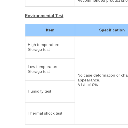
Recommended product should
Environmental Test
Item
Specification
High temperature
Storage test
Low temperature
Storage test
No case deformation or cha
appearance.
Δ L/L ≤10%
Humidity test
Thermal shock test