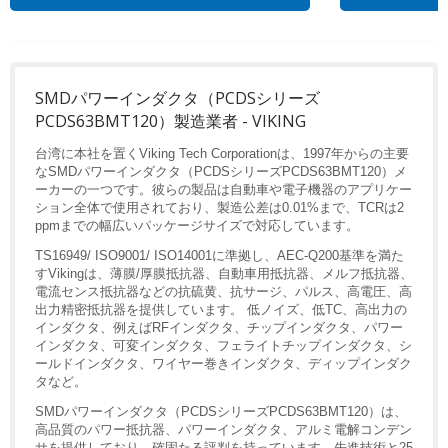
SMDパワーインダクタ（PCDSシリーズ
PCDS63BMT120）製造業者 - VIKING
台湾に本社を置くViking Tech Corporationは、1997年からの主要
なSMDパワーインダクタ（PCDSシリーズPCDS63BMT120）メ
ーカーの一つです。彼らの製品は自動車や電子機器のアプリケー
ション全体で使用されており、製造公差は0.01%まで、TCRは2
ppmまでの幅広いパッケージサイズで対応しています。
TS16949/ ISO9001/ ISO14001に準拠し、AEC-Q200基準を満た
すVikingは、薄膜/厚膜抵抗器、自動車用抵抗器、メルフ抵抗器、
電流センス抵抗器などの抗硫黄、抗サージ、パルス、高電圧、高
出力精密抵抗器を提供しています。 低ノイズ、低TC、高出力の
インダクタ、例えばRFインダクタ、チップインダクタ、パワー
インダクタ、可変インダクタ、フェライトチップインダクタ、シ
ールドインダクタ、ワイヤー巻きインダクタ、ディップインダク
タなど。
SMDパワーインダクタ（PCDSシリーズPCDS63BMT120）は、
高品質のパワー抵抗器、パワーインダクタ、アルミ電解コンデン
サを提供しており、確固たる評判を持っています。先進技術と25