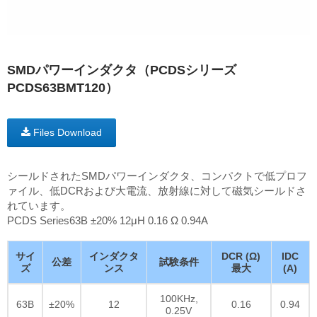
SMDパワーインダクタ（PCDSシリーズ
PCDS63BMT120）
Files Download
シールドされたSMDパワーインダクタ、コンパクトで低プロフ
ァイル、低DCRおよび大電流、放射線に対して磁気シールドさ
れています。
PCDS Series63B ±20% 12μH 0.16 Ω 0.94A
サイ
インダクタ
DCR (Ω)
IDC
公差
試験条件
ズ
ンス
最大
(A)
100KHz,
63B
±20%
12
0.16
0.94
0.25V