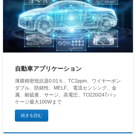
自動車アプリケーション
薄膜精密抵抗器0.01％、TC2ppm、ワイヤーボン
ダブル、防錆性、MELF。 電流センシング、金
属、耐硫黄、サージ、高電圧、TO220/247パッ
ケージ最大100Wまで
続きを読む