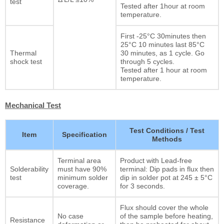
test
Tested after 1hour at room
temperature.
First -25°C 30minutes then
25°C 10 minutes last 85°C
Thermal
30 minutes, as 1 cycle. Go
shock test
through 5 cycles.
Tested after 1 hour at room
temperature.
Mechanical Test
Test Conditions / Test
Item
Specification
Methods
Terminal area
Product with Lead-free
Solderability
must have 90%
terminal: Dip pads in flux then
test
minimum solder
dip in solder pot at 245 ± 5°C
coverage.
for 3 seconds.
Flux should cover the whole
No case
of the sample before heating,
Resistance