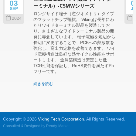
03
0
ーミナル）-CSMWシリーズ
SEP
J
ロングサイド端子（逆ジオメトリ）タイプ
2024
2
のフラットチップ抵抗。 Vikingは長年にわ
たりワイドターミナル製品を製造してお
り、さまざまなワイドターミナル製品の開
発に専念しています。 端子電極を短辺から
長辺に変更することで、PCBへの熱放散を
強化し、高出力定格を改善できます。 ワイ
ド電極構造は良好な熱サイクル性能をサポ
ートします。 金属箔構造は安定した低
TCR性能を保証し、RoHS要件を満たすPb
フリーです。
続きを読む
Copyright © 2026
Viking Tech Corporation
. All Rights Reserved.
Consulted & Designed by
Ready-Market
.