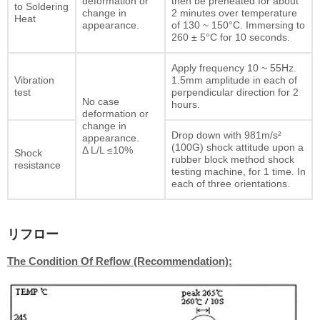
deformation or
then be preheated for about
to Soldering
change in
2 minutes over temperature
Heat
appearance.
of 130 ~ 150°C. Immersing to
260 ± 5°C for 10 seconds.
Apply frequency 10 ~ 55Hz.
Vibration
1.5mm amplitude in each of
test
perpendicular direction for 2
No case
hours.
deformation or
change in
Drop down with 981m/s²
appearance.
(100G) shock attitude upon a
Δ L/L ≤10%
Shock
rubber block method shock
resistance
testing machine, for 1 time. In
each of three orientations.
リフロー
The Condition Of Reflow (Recommendation):