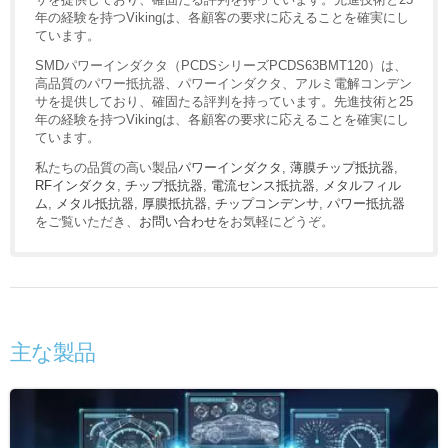
年の経験を持つVikingは、各顧客の要求に応えることを確実にし
ています。
SMDパワーインダクタ（PCDSシリーズPCDS63BMT120）は、
高品質のパワー抵抗器、パワーインダクタ、アルミ電解コンデン
サを提供しており、確固たる評判を持っています。先進技術と25
年の経験を持つVikingは、各顧客の要求に応えることを確実にし
ています。
私たちの品質の高い製品
パワーインダクタ
,
薄膜チップ抵抗器
,
RFインダクタ
,
チップ抵抗器
,
電流センス抵抗器
,
メタルフィル
ム
,
メタル抵抗器
,
厚膜抵抗器
,
チップコンデンサ
,
パワー抵抗器
をご覧いただき、
お問い合わせ
をお気軽にどうぞ。
主な製品