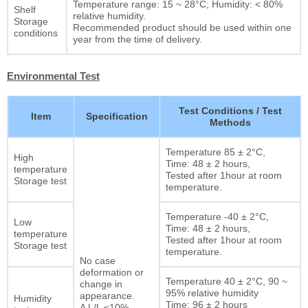
Temperature range: 15 ~ 28°C; Humidity: < 80%
Shelf
relative humidity.
Storage
Recommended product should be used within one
conditions
year from the time of delivery.
Environmental Test
Test Conditions / Test
Item
Specification
Methods
Temperature 85 ± 2°C,
High
Time: 48 ± 2 hours,
temperature
Tested after 1hour at room
Storage test
temperature.
Temperature -40 ± 2°C,
Low
Time: 48 ± 2 hours,
temperature
Tested after 1hour at room
Storage test
temperature.
No case
deformation or
Temperature 40 ± 2°C, 90 ~
change in
95% relative humidity
appearance.
Humidity
Time: 96 ± 2 hours
Δ L/L ≤10%