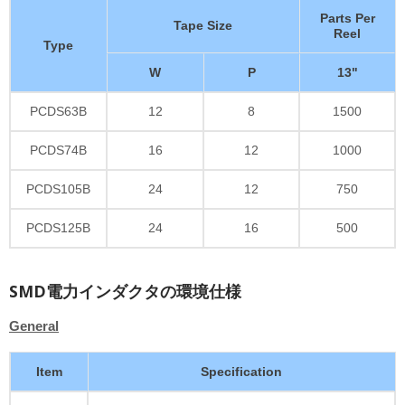
Parts Per
Tape Size
Reel
Type
W
P
13"
PCDS63B
12
8
1500
PCDS74B
16
12
1000
PCDS105B
24
12
750
PCDS125B
24
16
500
SMD電力インダクタの環境仕様
General
Item
Specification