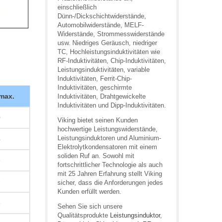
einschließlich
Dünn-/Dickschichtwiderstände,
Automobilwiderstände, MELF-
Widerstände, Strommesswiderstände
usw. Niedriges Geräusch, niedriger
TC, Hochleistungsinduktivitäten wie
RF-Induktivitäten, Chip-Induktivitäten,
Leistungsinduktivitäten, variable
Induktivitäten, Ferrit-Chip-
Induktivitäten, geschirmte
 max.
Induktivitäten, Drahtgewickelte
Induktivitäten und Dipp-Induktivitäten.
0
Viking bietet seinen Kunden
hochwertige Leistungswiderstände,
Leistungsinduktoren und Aluminium-
4
Elektrolytkondensatoren mit einem
soliden Ruf an. Sowohl mit
6
fortschrittlicher Technologie als auch
mit 25 Jahren Erfahrung stellt Viking
8
sicher, dass die Anforderungen jedes
Kunden erfüllt werden.
6
Sehen Sie sich unsere
Qualitätsprodukte
Leistungsinduktor
,