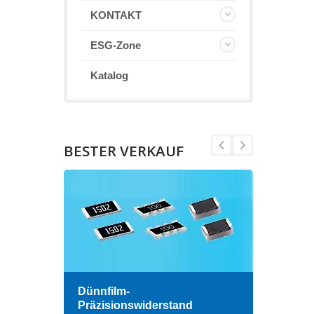
KONTAKT
ESG-Zone
Katalog
BESTER VERKAUF
Dünnfilm-
Hoch
Präzisionswiderstand