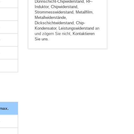
4
Dünnschicht-Chipwiderstand
,
RF-
Induktor
,
Chipwiderstand
,
Strommesswiderstand
,
Metallfilm
,
1
Metallwiderstände
,
Dickschichtwiderstand
,
Chip-
3
Kondensator
,
Leistungswiderstand
an
und zögern Sie nicht,
Kontaktieren
Sie uns
.
0
6
2
 max.
5
1