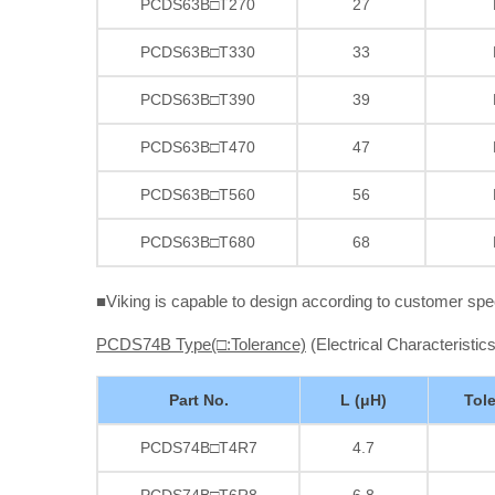
PCDS63B□T270
27
PCDS63B□T330
33
PCDS63B□T390
39
PCDS63B□T470
47
PCDS63B□T560
56
PCDS63B□T680
68
■Viking is capable to design according to customer spe
PCDS74B Type(□:Tolerance)
(Electrical Characteristics
Part No.
L (μH)
Tol
PCDS74B□T4R7
4.7
PCDS74B□T6R8
6.8