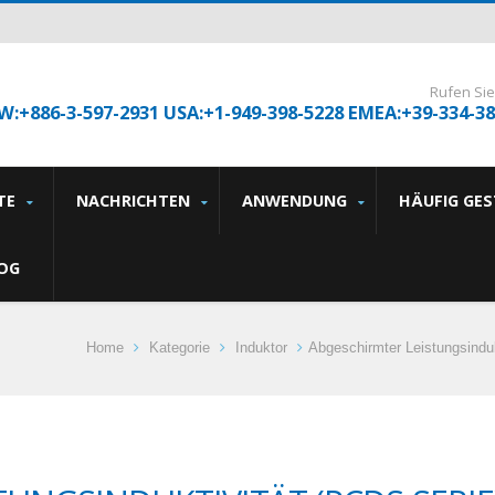
Rufen Sie
W:+886-3-597-2931 USA:+1-949-398-5228 EMEA:+39-334-3
TE
NACHRICHTEN
ANWENDUNG
HÄUFIG GE
OG
Home
Kategorie
Induktor
Abgeschirmter Leistungsindu