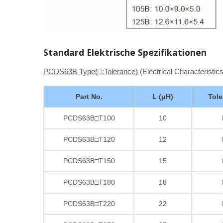
Standard Elektrische Spezifikationen
PCDS63B Type(□:Tolerance)
(Electrical Characteristics
Part No.
L (μH)
Tole
PCDS63B□T100
10
PCDS63B□T120
12
PCDS63B□T150
15
PCDS63B□T180
18
PCDS63B□T220
22