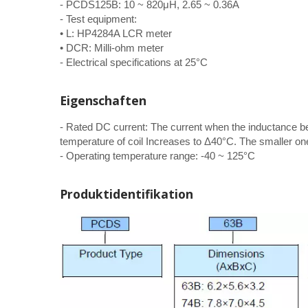
- PCDS125B: 10 ~ 820μH, 2.65 ~ 0.36A
- Test equipment:
• L: HP4284A LCR meter
• DCR: Milli-ohm meter
- Electrical specifications at 25°C
Eigenschaften
- Rated DC current: The current when the inductance bec
temperature of coil Increases to Δ40°C. The smaller o
- Operating temperature range: -40 ~ 125°C
Produktidentifikation