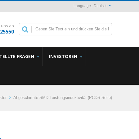
Deutsch
 uns an
825550
STELLTE FRAGEN
INVESTOREN
ktor
Abgeschirmte SMD-Leistungsinduktivität (PCDS-Serie)