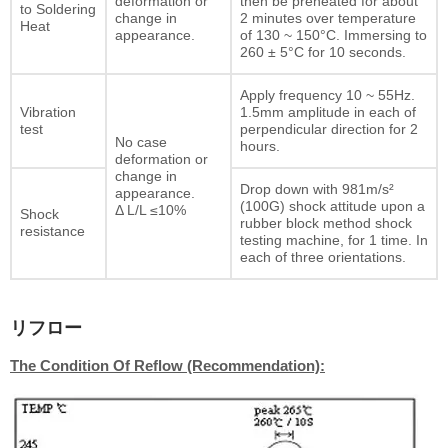
deformation or
then be preheated for about
to Soldering
change in
2 minutes over temperature
Heat
appearance.
of 130 ~ 150°C. Immersing to
260 ± 5°C for 10 seconds.
Apply frequency 10 ~ 55Hz.
Vibration
1.5mm amplitude in each of
test
perpendicular direction for 2
No case
hours.
deformation or
change in
Drop down with 981m/s²
appearance.
(100G) shock attitude upon a
Δ L/L ≤10%
Shock
rubber block method shock
resistance
testing machine, for 1 time. In
each of three orientations.
リフロー
The Condition Of Reflow (Recommendation):