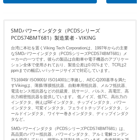
SMDパワーインダクタ（PCDSシリーズ
PCDS74BMT681）製造業者 - VIKING
台湾に本社を置くViking Tech Corporationは、1997年からの主要
なSMDパワーインダクタ（PCDSシリーズPCDS74BMT681）メ
ーカーの一つです。彼らの製品は自動車や電子機器のアプリケー
ション全体で使用されており、製造公差は0.01%まで、TCRは2
ppmまでの幅広いパッケージサイズで対応しています。
TS16949/ ISO9001/ ISO14001に準拠し、AEC-Q200基準を満た
すVikingは、薄膜/厚膜抵抗器、自動車用抵抗器、メルフ抵抗器、
電流センス抵抗器などの抗硫黄、抗サージ、パルス、高電圧、高
出力精密抵抗器を提供しています。 低ノイズ、低TC、高出力の
インダクタ、例えばRFインダクタ、チップインダクタ、パワー
インダクタ、可変インダクタ、フェライトチップインダクタ、シ
ールドインダクタ、ワイヤー巻きインダクタ、ディップインダク
タなど。
SMDパワーインダクタ（PCDSシリーズPCDS74BMT681）は、
高品質のパワー抵抗器、パワーインダクタ、アルミ電解コンデン
サを提供しており、確固たる評判を持っています。先進技術と25