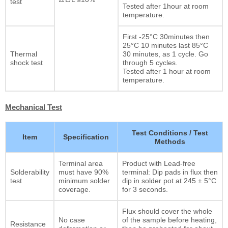
test
Tested after 1hour at room
temperature.
First -25°C 30minutes then
25°C 10 minutes last 85°C
Thermal
30 minutes, as 1 cycle. Go
shock test
through 5 cycles.
Tested after 1 hour at room
temperature.
Mechanical Test
Test Conditions / Test
Item
Specification
Methods
Terminal area
Product with Lead-free
Solderability
must have 90%
terminal: Dip pads in flux then
test
minimum solder
dip in solder pot at 245 ± 5°C
coverage.
for 3 seconds.
Flux should cover the whole
No case
of the sample before heating,
Resistance