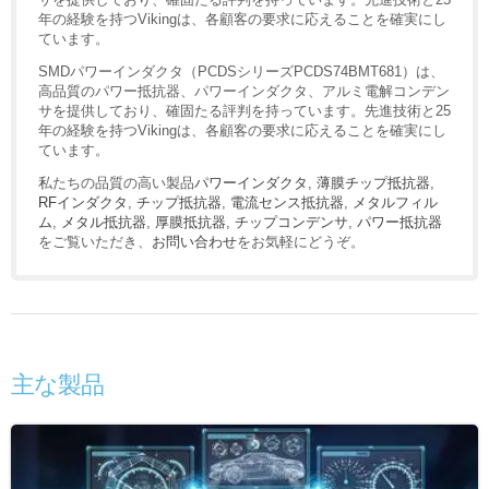
年の経験を持つVikingは、各顧客の要求に応えることを確実にし
ています。
SMDパワーインダクタ（PCDSシリーズPCDS74BMT681）は、
高品質のパワー抵抗器、パワーインダクタ、アルミ電解コンデン
サを提供しており、確固たる評判を持っています。先進技術と25
年の経験を持つVikingは、各顧客の要求に応えることを確実にし
ています。
私たちの品質の高い製品
パワーインダクタ
,
薄膜チップ抵抗器
,
RFインダクタ
,
チップ抵抗器
,
電流センス抵抗器
,
メタルフィル
ム
,
メタル抵抗器
,
厚膜抵抗器
,
チップコンデンサ
,
パワー抵抗器
をご覧いただき、
お問い合わせ
をお気軽にどうぞ。
主な製品