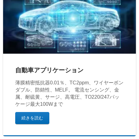
自動車アプリケーション
薄膜精密抵抗器0.01％、TC2ppm、ワイヤーボン
ダブル、防錆性、MELF。 電流センシング、金
属、耐硫黄、サージ、高電圧、TO220/247パッ
ケージ最大100Wまで
続きを読む