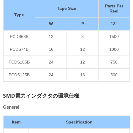
Parts Per
Tape Size
Reel
Type
W
P
13"
PCDS63B
12
8
1500
PCDS74B
16
12
1000
PCDS105B
24
12
750
PCDS125B
24
16
500
SMD電力インダクタの環境仕様
General
Item
Specification