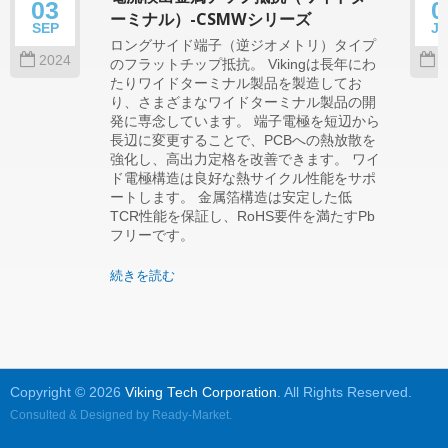
03
0
ーミナル）-CSMWシリーズ
SEP
J
ロングサイド端子（逆ジオメトリ）タイプ
2024
2
のフラットチップ抵抗。 Vikingは長年にわ
たりワイドターミナル製品を製造してお
り、さまざまなワイドターミナル製品の開
発に専念しています。 端子電極を短辺から
長辺に変更することで、PCBへの熱放散を
強化し、高出力定格を改善できます。 ワイ
ド電極構造は良好な熱サイクル性能をサポ
ートします。 金属箔構造は安定した低
TCR性能を保証し、RoHS要件を満たすPb
フリーです。
続きを読む
Copyright © 2026
Viking Tech Corporation
. All Rights Reserved.
Consulted & Designed by
Ready-Market
.