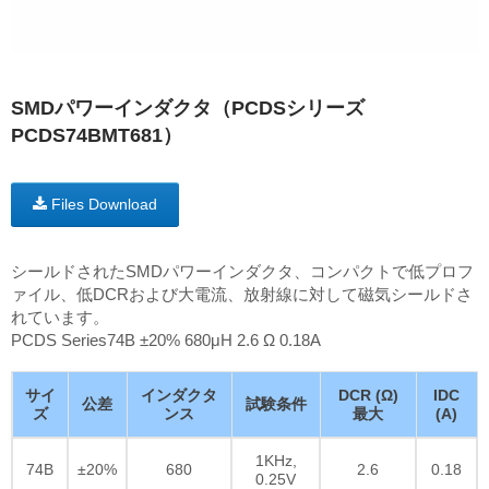
SMDパワーインダクタ（PCDSシリーズ
PCDS74BMT681）
Files Download
シールドされたSMDパワーインダクタ、コンパクトで低プロフ
ァイル、低DCRおよび大電流、放射線に対して磁気シールドさ
れています。
PCDS Series74B ±20% 680μH 2.6 Ω 0.18A
サイ
インダクタ
DCR (Ω)
IDC
公差
試験条件
ズ
ンス
最大
(A)
1KHz,
74B
±20%
680
2.6
0.18
0.25V