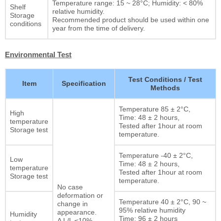
Temperature range: 15 ~ 28°C; Humidity: < 80%
Shelf
relative humidity.
Storage
Recommended product should be used within one
conditions
year from the time of delivery.
Environmental Test
Test Conditions / Test
Item
Specification
Methods
Temperature 85 ± 2°C,
High
Time: 48 ± 2 hours,
temperature
Tested after 1hour at room
Storage test
temperature.
Temperature -40 ± 2°C,
Low
Time: 48 ± 2 hours,
temperature
Tested after 1hour at room
Storage test
temperature.
No case
deformation or
Temperature 40 ± 2°C, 90 ~
change in
95% relative humidity
appearance.
Humidity
Time: 96 ± 2 hours
Δ L/L ≤10%