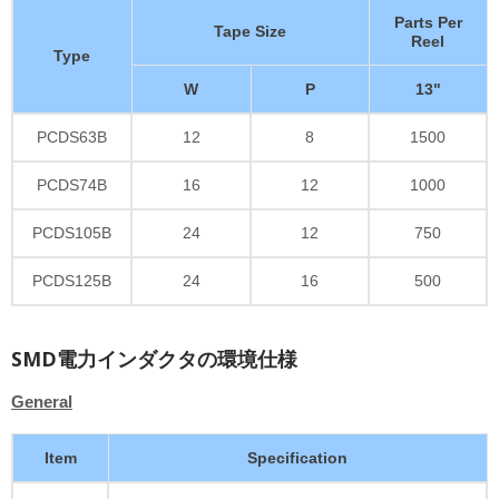
Parts Per
Tape Size
Reel
Type
W
P
13"
PCDS63B
12
8
1500
PCDS74B
16
12
1000
PCDS105B
24
12
750
PCDS125B
24
16
500
SMD電力インダクタの環境仕様
General
Item
Specification