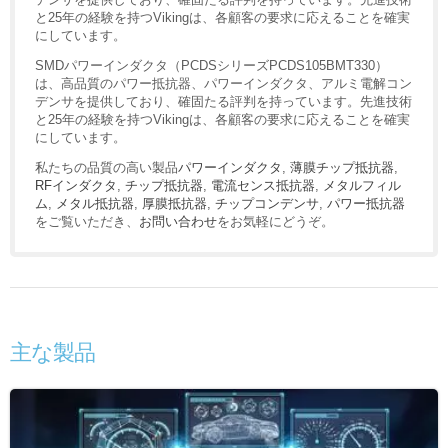
と25年の経験を持つVikingは、各顧客の要求に応えることを確実
にしています。
SMDパワーインダクタ（PCDSシリーズPCDS105BMT330）
は、高品質のパワー抵抗器、パワーインダクタ、アルミ電解コン
デンサを提供しており、確固たる評判を持っています。先進技術
と25年の経験を持つVikingは、各顧客の要求に応えることを確実
にしています。
私たちの品質の高い製品
パワーインダクタ
,
薄膜チップ抵抗器
,
RFインダクタ
,
チップ抵抗器
,
電流センス抵抗器
,
メタルフィル
ム
,
メタル抵抗器
,
厚膜抵抗器
,
チップコンデンサ
,
パワー抵抗器
をご覧いただき、
お問い合わせ
をお気軽にどうぞ。
主な製品