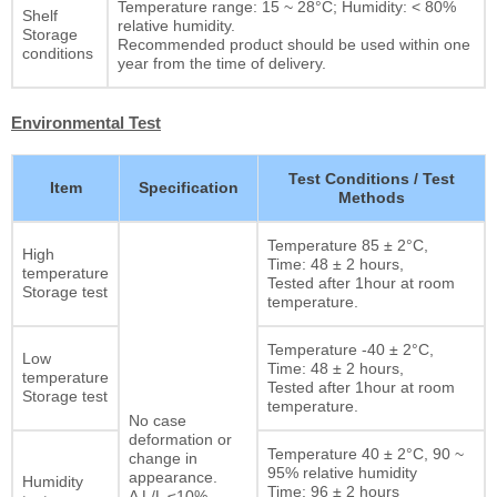
Temperature range: 15 ~ 28°C; Humidity: < 80%
Shelf
relative humidity.
Storage
Recommended product should be used within one
conditions
year from the time of delivery.
Environmental Test
Test Conditions / Test
Item
Specification
Methods
Temperature 85 ± 2°C,
High
Time: 48 ± 2 hours,
temperature
Tested after 1hour at room
Storage test
temperature.
Temperature -40 ± 2°C,
Low
Time: 48 ± 2 hours,
temperature
Tested after 1hour at room
Storage test
temperature.
No case
deformation or
Temperature 40 ± 2°C, 90 ~
change in
95% relative humidity
appearance.
Humidity
Time: 96 ± 2 hours
Δ L/L ≤10%