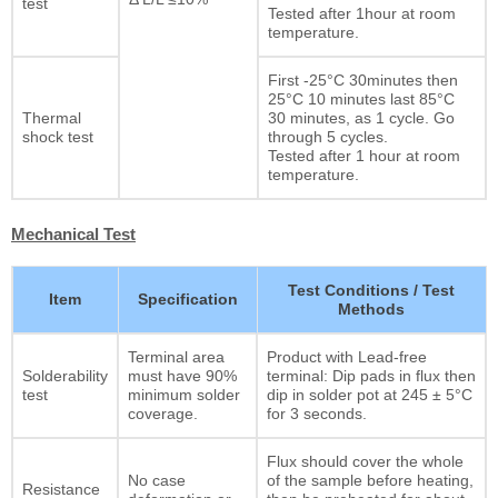
test
Tested after 1hour at room
temperature.
First -25°C 30minutes then
25°C 10 minutes last 85°C
Thermal
30 minutes, as 1 cycle. Go
shock test
through 5 cycles.
Tested after 1 hour at room
temperature.
Mechanical Test
Test Conditions / Test
Item
Specification
Methods
Terminal area
Product with Lead-free
Solderability
must have 90%
terminal: Dip pads in flux then
test
minimum solder
dip in solder pot at 245 ± 5°C
coverage.
for 3 seconds.
Flux should cover the whole
No case
of the sample before heating,
Resistance