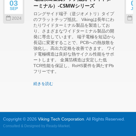
03
0
ーミナル）-CSMWシリーズ
SEP
J
ロングサイド端子（逆ジオメトリ）タイプ
2024
2
のフラットチップ抵抗。 Vikingは長年にわ
たりワイドターミナル製品を製造してお
り、さまざまなワイドターミナル製品の開
発に専念しています。 端子電極を短辺から
長辺に変更することで、PCBへの熱放散を
強化し、高出力定格を改善できます。 ワイ
ド電極構造は良好な熱サイクル性能をサポ
ートします。 金属箔構造は安定した低
TCR性能を保証し、RoHS要件を満たすPb
フリーです。
続きを読む
Copyright © 2026
Viking Tech Corporation
. All Rights Reserved.
Consulted & Designed by
Ready-Market
.