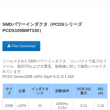
SMDパワーインダクタ（PCDSシリーズ
PCDS105BMT330）
Files Download
シールドされたSMDパワーインダクタ、コンパクトで低プロフ
ァイル、低DCRおよび大電流、放射線に対して磁気シールドさ
れています。
PCDS Series105B ±20% 33μH 0.11 Ω 1.16A
サイ
インダクタ
DCR (Ω)
IDC
公差
試験条件
ズ
ンス
最大
(A)
100KHz,
105B
±20%
33
0.11
1.16
0.25V