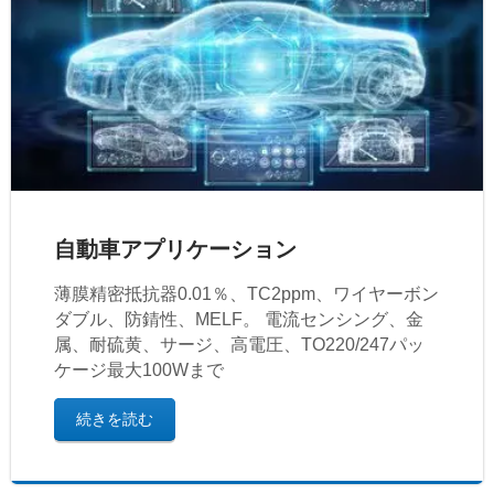
自動車アプリケーション
薄膜精密抵抗器0.01％、TC2ppm、ワイヤーボン
ダブル、防錆性、MELF。 電流センシング、金
属、耐硫黄、サージ、高電圧、TO220/247パッ
ケージ最大100Wまで
続きを読む