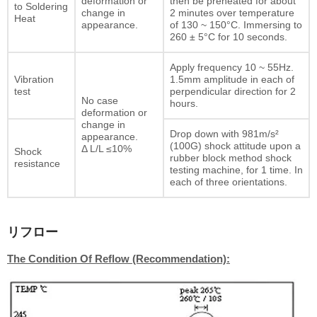
deformation or
then be preheated for about
to Soldering
change in
2 minutes over temperature
Heat
appearance.
of 130 ~ 150°C. Immersing to
260 ± 5°C for 10 seconds.
Apply frequency 10 ~ 55Hz.
Vibration
1.5mm amplitude in each of
test
perpendicular direction for 2
No case
hours.
deformation or
change in
Drop down with 981m/s²
appearance.
(100G) shock attitude upon a
Δ L/L ≤10%
Shock
rubber block method shock
resistance
testing machine, for 1 time. In
each of three orientations.
リフロー
The Condition Of Reflow (Recommendation):