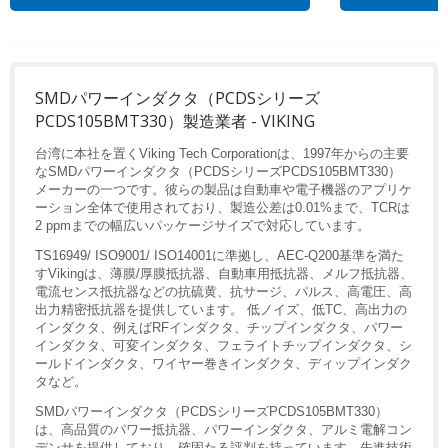
SMDパワーインダクタ（PCDSシリーズ
PCDS105BMT330）製造業者 - VIKING
台湾に本社を置くViking Tech Corporationは、1997年からの主要
なSMDパワーインダクタ（PCDSシリーズPCDS105BMT330）
メーカーの一つです。彼らの製品は自動車や電子機器のアプリケ
ーション全体で使用されており、製造公差は0.01%まで、TCRは
2 ppmまでの幅広いパッケージサイズで対応しています。
TS16949/ ISO9001/ ISO14001に準拠し、AEC-Q200基準を満た
すVikingは、薄膜/厚膜抵抗器、自動車用抵抗器、メルフ抵抗器、
電流センス抵抗器などの抗硫黄、抗サージ、パルス、高電圧、高
出力精密抵抗器を提供しています。 低ノイズ、低TC、高出力の
インダクタ、例えばRFインダクタ、チップインダクタ、パワー
インダクタ、可変インダクタ、フェライトチップインダクタ、シ
ールドインダクタ、ワイヤー巻きインダクタ、ディップインダク
タなど。
SMDパワーインダクタ（PCDSシリーズPCDS105BMT330）
は、高品質のパワー抵抗器、パワーインダクタ、アルミ電解コン
デンサを提供しており、確固たる評判を持っています。先進技術