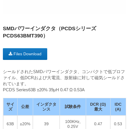
SMDパワーインダクタ（PCDSシリーズ
PCDS63BMT390）
Files Download
シールドされたSMDパワーインダクタ、コンパクトで低プロフ
ァイル、低DCRおよび大電流、放射線に対して磁気シールドさ
れています。
PCDS Series63B ±20% 39μH 0.47 Ω 0.53A
サイ
インダクタ
DCR (Ω)
IDC
公差
試験条件
ズ
ンス
最大
(A)
100KHz,
63B
±20%
39
0.47
0.53
0.25V