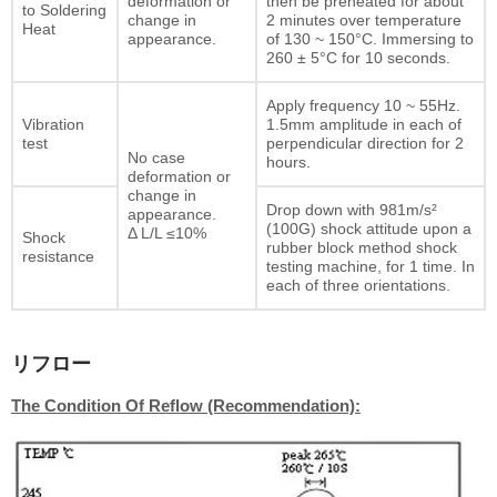
deformation or
then be preheated for about
to Soldering
change in
2 minutes over temperature
Heat
appearance.
of 130 ~ 150°C. Immersing to
260 ± 5°C for 10 seconds.
Apply frequency 10 ~ 55Hz.
Vibration
1.5mm amplitude in each of
test
perpendicular direction for 2
No case
hours.
deformation or
change in
Drop down with 981m/s²
appearance.
(100G) shock attitude upon a
Δ L/L ≤10%
Shock
rubber block method shock
resistance
testing machine, for 1 time. In
each of three orientations.
リフロー
The Condition Of Reflow (Recommendation):