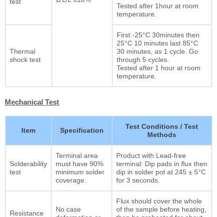
test
Tested after 1hour at room
temperature.
First -25°C 30minutes then
25°C 10 minutes last 85°C
Thermal
30 minutes, as 1 cycle. Go
shock test
through 5 cycles.
Tested after 1 hour at room
temperature.
Mechanical Test
Test Conditions / Test
Item
Specification
Methods
Terminal area
Product with Lead-free
Solderability
must have 90%
terminal: Dip pads in flux then
test
minimum solder
dip in solder pot at 245 ± 5°C
coverage.
for 3 seconds.
Flux should cover the whole
No case
of the sample before heating,
Resistance