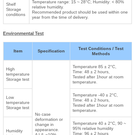
Temperature range: 15 ~ 28°C; Humidity: < 80%
Shelf
relative humidity.
Storage
Recommended product should be used within one
conditions
year from the time of delivery.
Environmental Test
Test Conditions / Test
Item
Specification
Methods
Temperature 85 ± 2°C,
High
Time: 48 ± 2 hours,
temperature
Tested after 1hour at room
Storage test
temperature.
Temperature -40 ± 2°C,
Low
Time: 48 ± 2 hours,
temperature
Tested after 1hour at room
Storage test
temperature.
No case
deformation or
Temperature 40 ± 2°C, 90 ~
change in
95% relative humidity
appearance.
Humidity
Time: 96 ± 2 hours
Δ L/L ≤10%