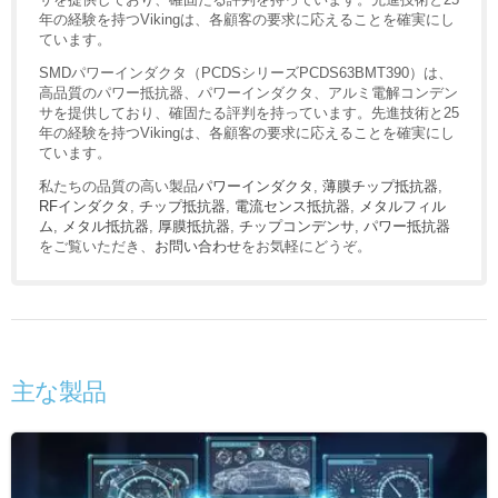
年の経験を持つVikingは、各顧客の要求に応えることを確実にし
ています。
SMDパワーインダクタ（PCDSシリーズPCDS63BMT390）は、
高品質のパワー抵抗器、パワーインダクタ、アルミ電解コンデン
サを提供しており、確固たる評判を持っています。先進技術と25
年の経験を持つVikingは、各顧客の要求に応えることを確実にし
ています。
私たちの品質の高い製品
パワーインダクタ
,
薄膜チップ抵抗器
,
RFインダクタ
,
チップ抵抗器
,
電流センス抵抗器
,
メタルフィル
ム
,
メタル抵抗器
,
厚膜抵抗器
,
チップコンデンサ
,
パワー抵抗器
をご覧いただき、
お問い合わせ
をお気軽にどうぞ。
主な製品