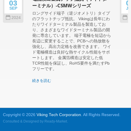
03
0
ーミナル）-CSMWシリーズ
SEP
J
ロングサイド端子（逆ジオメトリ）タイプ
2024
2
のフラットチップ抵抗。 Vikingは長年にわ
たりワイドターミナル製品を製造してお
り、さまざまなワイドターミナル製品の開
発に専念しています。 端子電極を短辺から
長辺に変更することで、PCBへの熱放散を
強化し、高出力定格を改善できます。 ワイ
ド電極構造は良好な熱サイクル性能をサポ
ートします。 金属箔構造は安定した低
TCR性能を保証し、RoHS要件を満たすPb
フリーです。
続きを読む
Copyright © 2026
Viking Tech Corporation
. All Rights Reserved.
Consulted & Designed by
Ready-Market
.