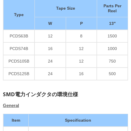
Parts Per
Tape Size
Reel
Type
W
P
13"
PCDS63B
12
8
1500
PCDS74B
16
12
1000
PCDS105B
24
12
750
PCDS125B
24
16
500
SMD電力インダクタの環境仕様
General
Item
Specification