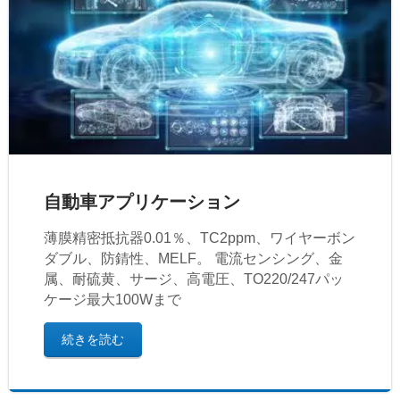
自動車アプリケーション
薄膜精密抵抗器0.01％、TC2ppm、ワイヤーボン
ダブル、防錆性、MELF。 電流センシング、金
属、耐硫黄、サージ、高電圧、TO220/247パッ
ケージ最大100Wまで
続きを読む