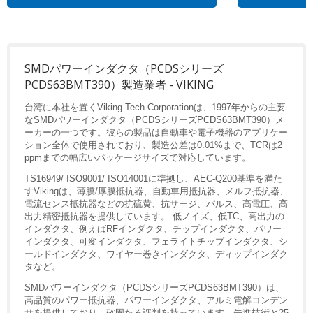
SMDパワーインダクタ（PCDSシリーズ
PCDS63BMT390）製造業者 - VIKING
台湾に本社を置くViking Tech Corporationは、1997年からの主要
なSMDパワーインダクタ（PCDSシリーズPCDS63BMT390）メ
ーカーの一つです。彼らの製品は自動車や電子機器のアプリケー
ション全体で使用されており、製造公差は0.01%まで、TCRは2
ppmまでの幅広いパッケージサイズで対応しています。
TS16949/ ISO9001/ ISO14001に準拠し、AEC-Q200基準を満た
すVikingは、薄膜/厚膜抵抗器、自動車用抵抗器、メルフ抵抗器、
電流センス抵抗器などの抗硫黄、抗サージ、パルス、高電圧、高
出力精密抵抗器を提供しています。 低ノイズ、低TC、高出力の
インダクタ、例えばRFインダクタ、チップインダクタ、パワー
インダクタ、可変インダクタ、フェライトチップインダクタ、シ
ールドインダクタ、ワイヤー巻きインダクタ、ディップインダク
タなど。
SMDパワーインダクタ（PCDSシリーズPCDS63BMT390）は、
高品質のパワー抵抗器、パワーインダクタ、アルミ電解コンデン
サを提供しており、確固たる評判を持っています。先進技術と25