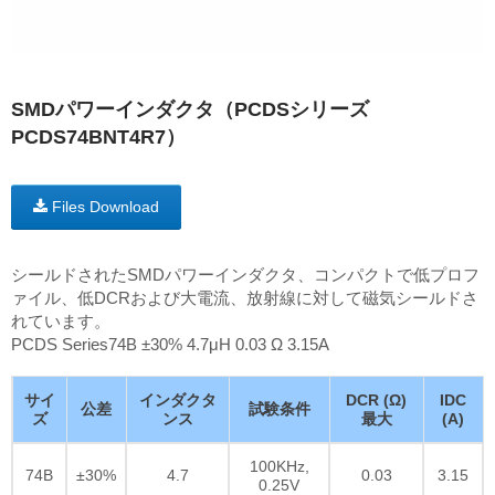
SMDパワーインダクタ（PCDSシリーズ
PCDS74BNT4R7）
Files Download
シールドされたSMDパワーインダクタ、コンパクトで低プロフ
ァイル、低DCRおよび大電流、放射線に対して磁気シールドさ
れています。
PCDS Series74B ±30% 4.7μH 0.03 Ω 3.15A
サイ
インダクタ
DCR (Ω)
IDC
公差
試験条件
ズ
ンス
最大
(A)
100KHz,
74B
±30%
4.7
0.03
3.15
0.25V