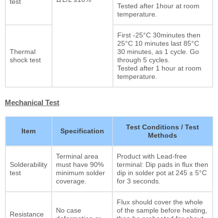
test
Tested after 1hour at room
temperature.
First -25°C 30minutes then
25°C 10 minutes last 85°C
Thermal
30 minutes, as 1 cycle. Go
shock test
through 5 cycles.
Tested after 1 hour at room
temperature.
Mechanical Test
Test Conditions / Test
Item
Specification
Methods
Terminal area
Product with Lead-free
Solderability
must have 90%
terminal: Dip pads in flux then
test
minimum solder
dip in solder pot at 245 ± 5°C
coverage.
for 3 seconds.
Flux should cover the whole
No case
of the sample before heating,
Resistance