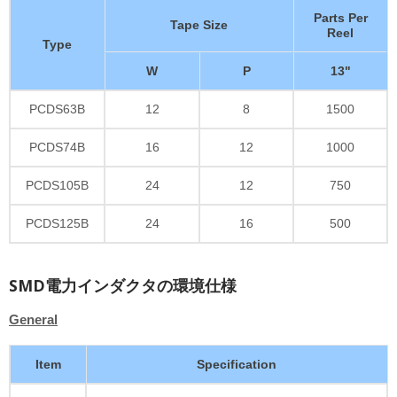
Parts Per
Tape Size
Reel
Type
W
P
13"
PCDS63B
12
8
1500
PCDS74B
16
12
1000
PCDS105B
24
12
750
PCDS125B
24
16
500
SMD電力インダクタの環境仕様
General
Item
Specification