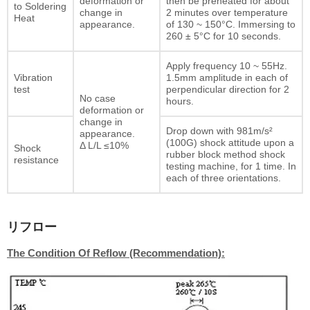
deformation or
then be preheated for about
to Soldering
change in
2 minutes over temperature
Heat
appearance.
of 130 ~ 150°C. Immersing to
260 ± 5°C for 10 seconds.
Apply frequency 10 ~ 55Hz.
Vibration
1.5mm amplitude in each of
test
perpendicular direction for 2
No case
hours.
deformation or
change in
Drop down with 981m/s²
appearance.
(100G) shock attitude upon a
Δ L/L ≤10%
Shock
rubber block method shock
resistance
testing machine, for 1 time. In
each of three orientations.
リフロー
The Condition Of Reflow (Recommendation):