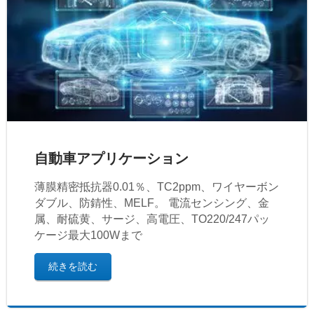
自動車アプリケーション
薄膜精密抵抗器0.01％、TC2ppm、ワイヤーボン
ダブル、防錆性、MELF。 電流センシング、金
属、耐硫黄、サージ、高電圧、TO220/247パッ
ケージ最大100Wまで
続きを読む