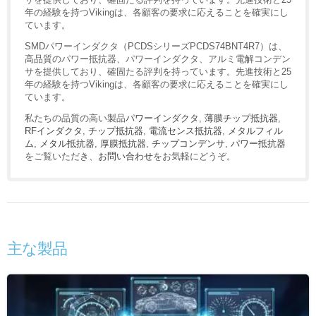
年の経験を持つVikingは、各顧客の要求に応えることを確実にし
ています。
SMDパワーインダクタ（PCDSシリーズPCDS74BNT4R7）は、
高品質のパワー抵抗器、パワーインダクタ、アルミ電解コンデン
サを提供しており、確固たる評判を持っています。先進技術と25
年の経験を持つVikingは、各顧客の要求に応えることを確実にし
ています。
私たちの品質の高い製品
パワーインダクタ
,
薄膜チップ抵抗器
,
RFインダクタ
,
チップ抵抗器
,
電流センス抵抗器
,
メタルフィル
ム
,
メタル抵抗器
,
厚膜抵抗器
,
チップコンデンサ
,
パワー抵抗器
をご覧いただき、
お問い合わせ
をお気軽にどうぞ。
主な製品