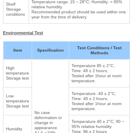
Temperature range: 15 ~ 28°C; Humidity: < 80%
Shelf
relative humidity.
Storage
Recommended product should be used within one
conditions
year from the time of delivery.
Environmental Test
Test Conditions / Test
Item
Specification
Methods
Temperature 85 ± 2°C,
High
Time: 48 ± 2 hours,
temperature
Tested after 1hour at room
Storage test
temperature.
Temperature -40 ± 2°C,
Low
Time: 48 ± 2 hours,
temperature
Tested after 1hour at room
Storage test
temperature.
No case
deformation or
Temperature 40 ± 2°C, 90 ~
change in
95% relative humidity
appearance.
Humidity
Time: 96 ± 2 hours
Δ L/L ≤10%