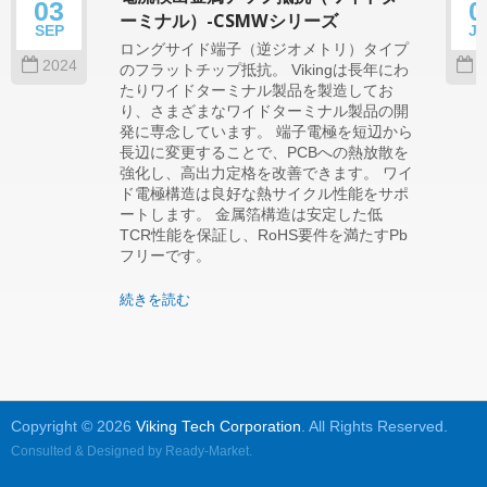
03
0
ーミナル）-CSMWシリーズ
SEP
J
ロングサイド端子（逆ジオメトリ）タイプ
2024
2
のフラットチップ抵抗。 Vikingは長年にわ
たりワイドターミナル製品を製造してお
り、さまざまなワイドターミナル製品の開
発に専念しています。 端子電極を短辺から
長辺に変更することで、PCBへの熱放散を
強化し、高出力定格を改善できます。 ワイ
ド電極構造は良好な熱サイクル性能をサポ
ートします。 金属箔構造は安定した低
TCR性能を保証し、RoHS要件を満たすPb
フリーです。
続きを読む
Copyright © 2026
Viking Tech Corporation
. All Rights Reserved.
Consulted & Designed by
Ready-Market
.