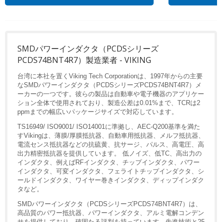
SMDパワーインダクタ（PCDSシリーズ
PCDS74BNT4R7）製造業者 - VIKING
台湾に本社を置くViking Tech Corporationは、1997年からの主要
なSMDパワーインダクタ（PCDSシリーズPCDS74BNT4R7）メ
ーカーの一つです。彼らの製品は自動車や電子機器のアプリケー
ション全体で使用されており、製造公差は0.01%まで、TCRは2
ppmまでの幅広いパッケージサイズで対応しています。
TS16949/ ISO9001/ ISO14001に準拠し、AEC-Q200基準を満た
すVikingは、薄膜/厚膜抵抗器、自動車用抵抗器、メルフ抵抗器、
電流センス抵抗器などの抗硫黄、抗サージ、パルス、高電圧、高
出力精密抵抗器を提供しています。 低ノイズ、低TC、高出力の
インダクタ、例えばRFインダクタ、チップインダクタ、パワー
インダクタ、可変インダクタ、フェライトチップインダクタ、シ
ールドインダクタ、ワイヤー巻きインダクタ、ディップインダク
タなど。
SMDパワーインダクタ（PCDSシリーズPCDS74BNT4R7）は、
高品質のパワー抵抗器、パワーインダクタ、アルミ電解コンデン
サを提供しており、確固たる評判を持っています。先進技術と25