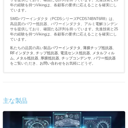
年の経験を持つVikingは、各顧客の要求に応えることを確実にし
ています。
SMDパワーインダクタ（PCDSシリーズPCDS74BNT6R8）は、
高品質のパワー抵抗器、パワーインダクタ、アルミ電解コンデン
サを提供しており、確固たる評判を持っています。先進技術と25
年の経験を持つVikingは、各顧客の要求に応えることを確実にし
ています。
私たちの品質の高い製品
パワーインダクタ
,
薄膜チップ抵抗器
,
RFインダクタ
,
チップ抵抗器
,
電流センス抵抗器
,
メタルフィル
ム
,
メタル抵抗器
,
厚膜抵抗器
,
チップコンデンサ
,
パワー抵抗器
をご覧いただき、
お問い合わせ
をお気軽にどうぞ。
主な製品