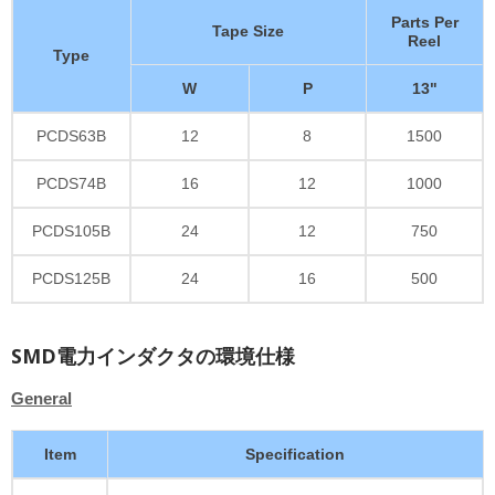
Parts Per
Tape Size
Reel
Type
W
P
13"
PCDS63B
12
8
1500
PCDS74B
16
12
1000
PCDS105B
24
12
750
PCDS125B
24
16
500
SMD電力インダクタの環境仕様
General
Item
Specification