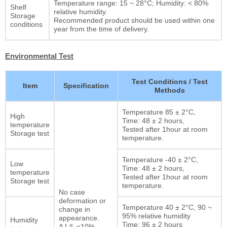
Temperature range: 15 ~ 28°C; Humidity: < 80%
Shelf
relative humidity.
Storage
Recommended product should be used within one
conditions
year from the time of delivery.
Environmental Test
Test Conditions / Test
Item
Specification
Methods
Temperature 85 ± 2°C,
High
Time: 48 ± 2 hours,
temperature
Tested after 1hour at room
Storage test
temperature.
Temperature -40 ± 2°C,
Low
Time: 48 ± 2 hours,
temperature
Tested after 1hour at room
Storage test
temperature.
No case
deformation or
Temperature 40 ± 2°C, 90 ~
change in
95% relative humidity
appearance.
Humidity
Time: 96 ± 2 hours
Δ L/L ≤10%