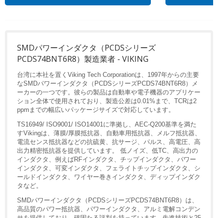
SMDパワーインダクタ（PCDSシリーズ
PCDS74BNT6R8）製造業者 - VIKING
台湾に本社を置くViking Tech Corporationは、1997年からの主要
なSMDパワーインダクタ（PCDSシリーズPCDS74BNT6R8）メ
ーカーの一つです。彼らの製品は自動車や電子機器のアプリケー
ション全体で使用されており、製造公差は0.01%まで、TCRは2
ppmまでの幅広いパッケージサイズで対応しています。
TS16949/ ISO9001/ ISO14001に準拠し、AEC-Q200基準を満た
すVikingは、薄膜/厚膜抵抗器、自動車用抵抗器、メルフ抵抗器、
電流センス抵抗器などの抗硫黄、抗サージ、パルス、高電圧、高
出力精密抵抗器を提供しています。 低ノイズ、低TC、高出力の
インダクタ、例えばRFインダクタ、チップインダクタ、パワー
インダクタ、可変インダクタ、フェライトチップインダクタ、シ
ールドインダクタ、ワイヤー巻きインダクタ、ディップインダク
タなど。
SMDパワーインダクタ（PCDSシリーズPCDS74BNT6R8）は、
高品質のパワー抵抗器、パワーインダクタ、アルミ電解コンデン
サを提供しており、確固たる評判を持っています。先進技術と25