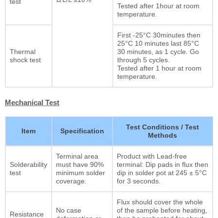
test
Tested after 1hour at room
temperature.
First -25°C 30minutes then
25°C 10 minutes last 85°C
Thermal
30 minutes, as 1 cycle. Go
shock test
through 5 cycles.
Tested after 1 hour at room
temperature.
Mechanical Test
Test Conditions / Test
Item
Specification
Methods
Terminal area
Product with Lead-free
Solderability
must have 90%
terminal: Dip pads in flux then
test
minimum solder
dip in solder pot at 245 ± 5°C
coverage.
for 3 seconds.
Flux should cover the whole
No case
of the sample before heating,
Resistance