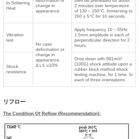
deformation or
then be preheated for about
to Soldering
change in
2 minutes over temperature
Heat
appearance.
of 130 ~ 150°C. Immersing to
260 ± 5°C for 10 seconds.
Apply frequency 10 ~ 55Hz.
Vibration
1.5mm amplitude in each of
test
perpendicular direction for 2
No case
hours.
deformation or
change in
Drop down with 981m/s²
appearance.
(100G) shock attitude upon a
Δ L/L ≤10%
Shock
rubber block method shock
resistance
testing machine, for 1 time. In
each of three orientations.
リフロー
The Condition Of Reflow (Recommendation):