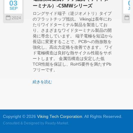
03
0
ーミナル）-CSMWシリーズ
SEP
J
ロングサイド端子（逆ジオメトリ）タイプ
2024
2
のフラットチップ抵抗。 Vikingは長年にわ
たりワイドターミナル製品を製造してお
り、さまざまなワイドターミナル製品の開
発に専念しています。 端子電極を短辺から
長辺に変更することで、PCBへの熱放散を
強化し、高出力定格を改善できます。 ワイ
ド電極構造は良好な熱サイクル性能をサポ
ートします。 金属箔構造は安定した低
TCR性能を保証し、RoHS要件を満たすPb
フリーです。
続きを読む
Copyright © 2026
Viking Tech Corporation
. All Rights Reserved.
Consulted & Designed by
Ready-Market
.