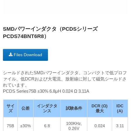
SMDパワーインダクタ（PCDSシリーズ
PCDS74BNT6R8）
Files Download
シールドされたSMDパワーインダクタ、コンパクトで低プロフ
ァイル、低DCRおよび大電流、放射線に対して磁気シールドさ
れています。
PCDS Series75B ±30% 6.8μH 0.024 Ω 3.11A
サイ
インダクタ
DCR (Ω)
IDC
公差
試験条件
ズ
ンス
最大
(A)
100KHz,
75B
±30%
6.8
0.024
3.11
0.26V