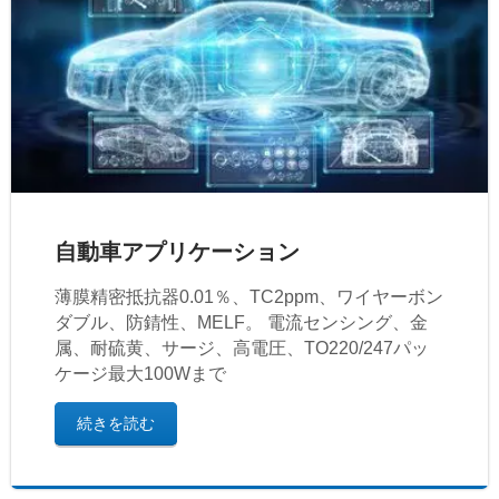
自動車アプリケーション
薄膜精密抵抗器0.01％、TC2ppm、ワイヤーボン
ダブル、防錆性、MELF。 電流センシング、金
属、耐硫黄、サージ、高電圧、TO220/247パッ
ケージ最大100Wまで
続きを読む