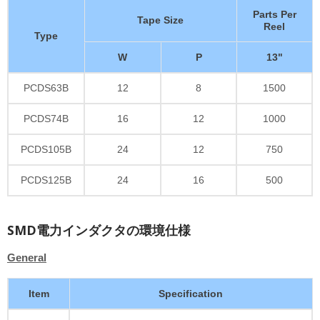
Parts Per
Tape Size
Reel
Type
W
P
13"
PCDS63B
12
8
1500
PCDS74B
16
12
1000
PCDS105B
24
12
750
PCDS125B
24
16
500
SMD電力インダクタの環境仕様
General
Item
Specification