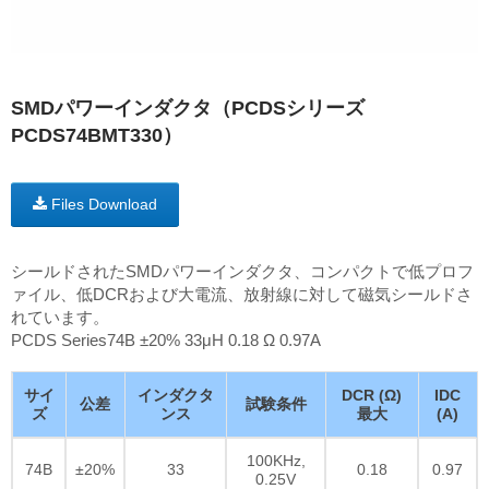
SMDパワーインダクタ（PCDSシリーズ
PCDS74BMT330）
Files Download
シールドされたSMDパワーインダクタ、コンパクトで低プロフ
ァイル、低DCRおよび大電流、放射線に対して磁気シールドさ
れています。
PCDS Series74B ±20% 33μH 0.18 Ω 0.97A
サイ
インダクタ
DCR (Ω)
IDC
公差
試験条件
ズ
ンス
最大
(A)
100KHz,
74B
±20%
33
0.18
0.97
0.25V