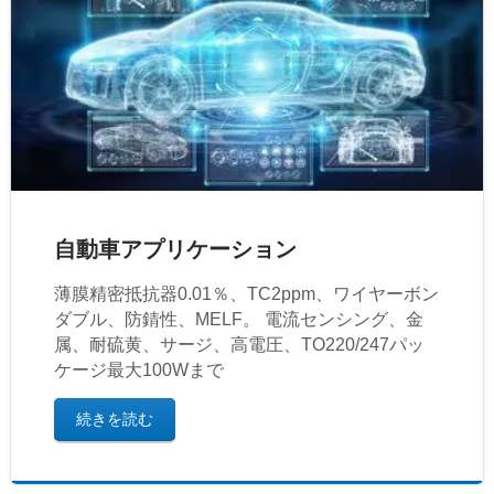
自動車アプリケーション
薄膜精密抵抗器0.01％、TC2ppm、ワイヤーボン
ダブル、防錆性、MELF。 電流センシング、金
属、耐硫黄、サージ、高電圧、TO220/247パッ
ケージ最大100Wまで
続きを読む