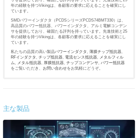
年の経験を持つVikingは、各顧客の要求に応えることを確実にし
ています。
SMDパワーインダクタ（PCDSシリーズPCDS74BMT330）は、
高品質のパワー抵抗器、パワーインダクタ、アルミ電解コンデン
サを提供しており、確固たる評判を持っています。先進技術と25
年の経験を持つVikingは、各顧客の要求に応えることを確実にし
ています。
私たちの品質の高い製品
パワーインダクタ
,
薄膜チップ抵抗器
,
RFインダクタ
,
チップ抵抗器
,
電流センス抵抗器
,
メタルフィル
ム
,
メタル抵抗器
,
厚膜抵抗器
,
チップコンデンサ
,
パワー抵抗器
をご覧いただき、
お問い合わせ
をお気軽にどうぞ。
主な製品