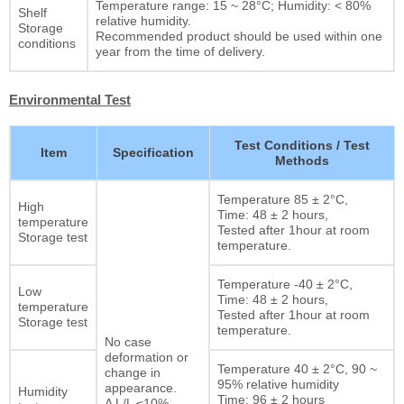
Temperature range: 15 ~ 28°C; Humidity: < 80%
Shelf
relative humidity.
Storage
Recommended product should be used within one
conditions
year from the time of delivery.
Environmental Test
Test Conditions / Test
Item
Specification
Methods
Temperature 85 ± 2°C,
High
Time: 48 ± 2 hours,
temperature
Tested after 1hour at room
Storage test
temperature.
Temperature -40 ± 2°C,
Low
Time: 48 ± 2 hours,
temperature
Tested after 1hour at room
Storage test
temperature.
No case
deformation or
Temperature 40 ± 2°C, 90 ~
change in
95% relative humidity
appearance.
Humidity
Time: 96 ± 2 hours
Δ L/L ≤10%