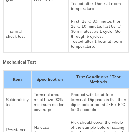
test
Tested after 1hour at room
temperature.
First -25°C 30minutes then
25°C 10 minutes last 85°C
Thermal
30 minutes, as 1 cycle. Go
shock test
through 5 cycles.
Tested after 1 hour at room
temperature.
Mechanical Test
Test Conditions / Test
Item
Specification
Methods
Terminal area
Product with Lead-free
Solderability
must have 90%
terminal: Dip pads in flux then
test
minimum solder
dip in solder pot at 245 ± 5°C
coverage.
for 3 seconds.
Flux should cover the whole
No case
of the sample before heating,
Resistance