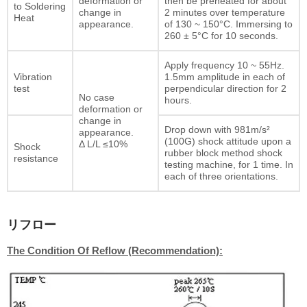
deformation or
then be preheated for about
to Soldering
change in
2 minutes over temperature
Heat
appearance.
of 130 ~ 150°C. Immersing to
260 ± 5°C for 10 seconds.
Apply frequency 10 ~ 55Hz.
Vibration
1.5mm amplitude in each of
test
perpendicular direction for 2
No case
hours.
deformation or
change in
Drop down with 981m/s²
appearance.
(100G) shock attitude upon a
Δ L/L ≤10%
Shock
rubber block method shock
resistance
testing machine, for 1 time. In
each of three orientations.
リフロー
The Condition Of Reflow (Recommendation):