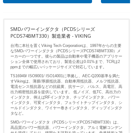
SMDパワーインダクタ（PCDSシリーズ
PCDS74BMT330）製造業者 - VIKING
台湾に本社を置くViking Tech Corporationは、1997年からの主要
なSMDパワーインダクタ（PCDSシリーズPCDS74BMT330）メ
ーカーの一つです。彼らの製品は自動車や電子機器のアプリケー
ション全体で使用されており、製造公差は0.01%まで、TCRは2
ppmまでの幅広いパッケージサイズで対応しています。
TS16949/ ISO9001/ ISO14001に準拠し、AEC-Q200基準を満た
すVikingは、薄膜/厚膜抵抗器、自動車用抵抗器、メルフ抵抗器、
電流センス抵抗器などの抗硫黄、抗サージ、パルス、高電圧、高
出力精密抵抗器を提供しています。 低ノイズ、低TC、高出力の
インダクタ、例えばRFインダクタ、チップインダクタ、パワー
インダクタ、可変インダクタ、フェライトチップインダクタ、シ
ールドインダクタ、ワイヤー巻きインダクタ、ディップインダク
タなど。
SMDパワーインダクタ（PCDSシリーズPCDS74BMT330）は、
高品質のパワー抵抗器、パワーインダクタ、アルミ電解コンデン
サを提供しており、確固たる評判を持っています。先進技術と25