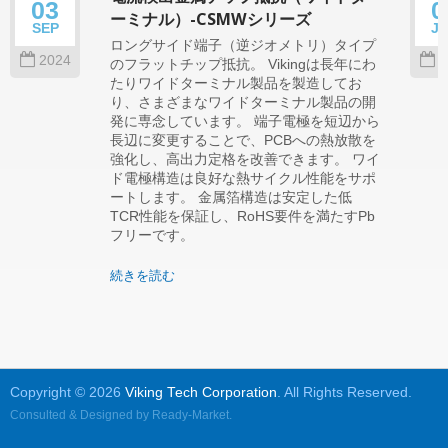
03
0
ーミナル）-CSMWシリーズ
SEP
J
ロングサイド端子（逆ジオメトリ）タイプ
2024
2
のフラットチップ抵抗。 Vikingは長年にわ
たりワイドターミナル製品を製造してお
り、さまざまなワイドターミナル製品の開
発に専念しています。 端子電極を短辺から
長辺に変更することで、PCBへの熱放散を
強化し、高出力定格を改善できます。 ワイ
ド電極構造は良好な熱サイクル性能をサポ
ートします。 金属箔構造は安定した低
TCR性能を保証し、RoHS要件を満たすPb
フリーです。
続きを読む
Copyright © 2026
Viking Tech Corporation
. All Rights Reserved.
Consulted & Designed by
Ready-Market
.