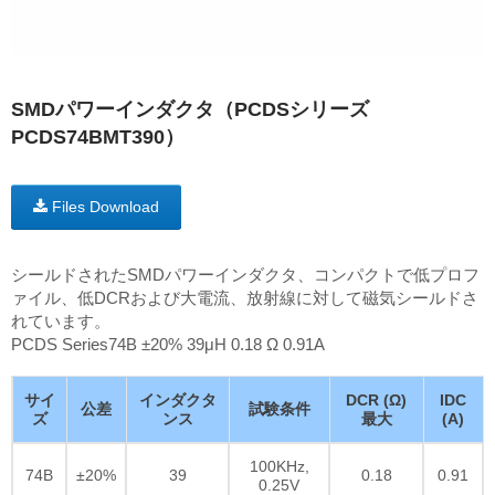
SMDパワーインダクタ（PCDSシリーズ
PCDS74BMT390）
Files Download
シールドされたSMDパワーインダクタ、コンパクトで低プロフ
ァイル、低DCRおよび大電流、放射線に対して磁気シールドさ
れています。
PCDS Series74B ±20% 39μH 0.18 Ω 0.91A
サイ
インダクタ
DCR (Ω)
IDC
公差
試験条件
ズ
ンス
最大
(A)
100KHz,
74B
±20%
39
0.18
0.91
0.25V