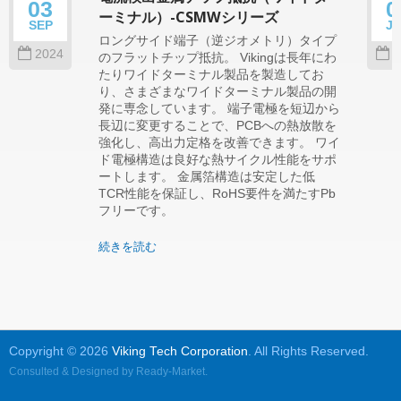
03
0
ーミナル）-CSMWシリーズ
SEP
J
ロングサイド端子（逆ジオメトリ）タイプ
2024
2
のフラットチップ抵抗。 Vikingは長年にわ
たりワイドターミナル製品を製造してお
り、さまざまなワイドターミナル製品の開
発に専念しています。 端子電極を短辺から
長辺に変更することで、PCBへの熱放散を
強化し、高出力定格を改善できます。 ワイ
ド電極構造は良好な熱サイクル性能をサポ
ートします。 金属箔構造は安定した低
TCR性能を保証し、RoHS要件を満たすPb
フリーです。
続きを読む
Copyright © 2026
Viking Tech Corporation
. All Rights Reserved.
Consulted & Designed by
Ready-Market
.