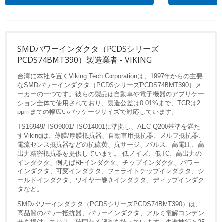
SMDパワーインダクタ（PCDSシリーズ
PCDS74BMT390）製造業者 - VIKING
台湾に本社を置くViking Tech Corporationは、1997年からの主要
なSMDパワーインダクタ（PCDSシリーズPCDS74BMT390）メ
ーカーの一つです。彼らの製品は自動車や電子機器のアプリケー
ション全体で使用されており、製造公差は0.01%まで、TCRは2
ppmまでの幅広いパッケージサイズで対応しています。
TS16949/ ISO9001/ ISO14001に準拠し、AEC-Q200基準を満た
すVikingは、薄膜/厚膜抵抗器、自動車用抵抗器、メルフ抵抗器、
電流センス抵抗器などの抗硫黄、抗サージ、パルス、高電圧、高
出力精密抵抗器を提供しています。 低ノイズ、低TC、高出力の
インダクタ、例えばRFインダクタ、チップインダクタ、パワー
インダクタ、可変インダクタ、フェライトチップインダクタ、シ
ールドインダクタ、ワイヤー巻きインダクタ、ディップインダク
タなど。
SMDパワーインダクタ（PCDSシリーズPCDS74BMT390）は、
高品質のパワー抵抗器、パワーインダクタ、アルミ電解コンデン
サを提供しており、確固たる評判を持っています。先進技術と25