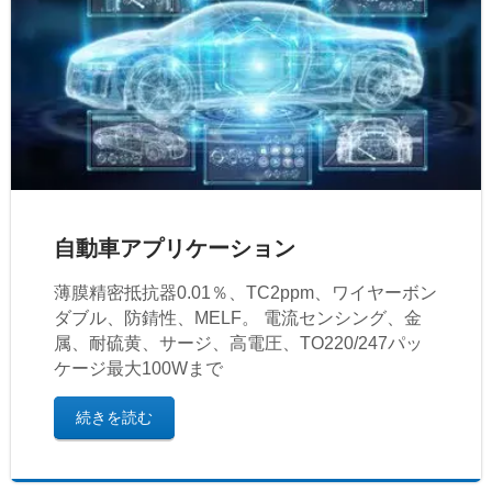
自動車アプリケーション
薄膜精密抵抗器0.01％、TC2ppm、ワイヤーボン
ダブル、防錆性、MELF。 電流センシング、金
属、耐硫黄、サージ、高電圧、TO220/247パッ
ケージ最大100Wまで
続きを読む