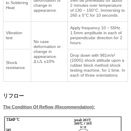
deformation or
then be preheated for about
to Soldering
change in
2 minutes over temperature
Heat
appearance.
of 130 ~ 150°C. Immersing to
260 ± 5°C for 10 seconds.
Apply frequency 10 ~ 55Hz.
Vibration
1.5mm amplitude in each of
test
perpendicular direction for 2
No case
hours.
deformation or
change in
Drop down with 981m/s²
appearance.
(100G) shock attitude upon a
Δ L/L ≤10%
Shock
rubber block method shock
resistance
testing machine, for 1 time. In
each of three orientations.
リフロー
The Condition Of Reflow (Recommendation):