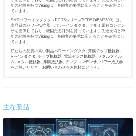
年の経験を持つVikingは、各顧客の要求に応えることを確実にし
ています。
SMDパワーインダクタ（PCDSシリーズPCDS74BMT390）は、
高品質のパワー抵抗器、パワーインダクタ、アルミ電解コンデン
サを提供しており、確固たる評判を持っています。先進技術と25
年の経験を持つVikingは、各顧客の要求に応えることを確実にし
ています。
私たちの品質の高い製品
パワーインダクタ
,
薄膜チップ抵抗器
,
RFインダクタ
,
チップ抵抗器
,
電流センス抵抗器
,
メタルフィル
ム
,
メタル抵抗器
,
厚膜抵抗器
,
チップコンデンサ
,
パワー抵抗器
をご覧いただき、
お問い合わせ
をお気軽にどうぞ。
主な製品