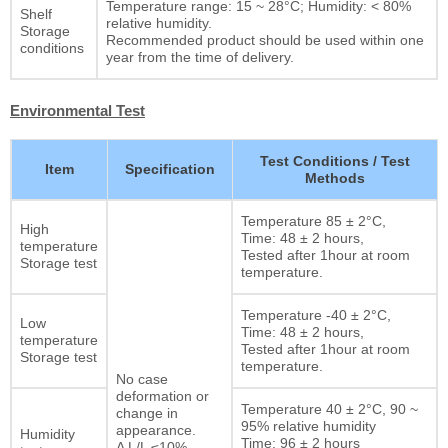
Temperature range: 15 ~ 28°C; Humidity: < 80%
Shelf
relative humidity.
Storage
Recommended product should be used within one
conditions
year from the time of delivery.
Environmental Test
Test Conditions / Test
Item
Specification
Methods
Temperature 85 ± 2°C,
High
Time: 48 ± 2 hours,
temperature
Tested after 1hour at room
Storage test
temperature.
Temperature -40 ± 2°C,
Low
Time: 48 ± 2 hours,
temperature
Tested after 1hour at room
Storage test
temperature.
No case
deformation or
Temperature 40 ± 2°C, 90 ~
change in
95% relative humidity
appearance.
Humidity
Time: 96 ± 2 hours
Δ L/L ≤10%