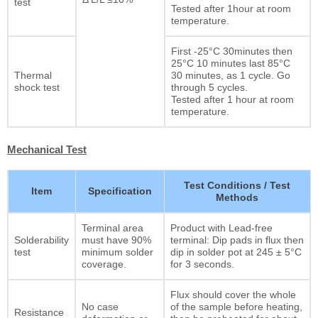
test
Tested after 1hour at room
temperature.
First -25°C 30minutes then
25°C 10 minutes last 85°C
Thermal
30 minutes, as 1 cycle. Go
shock test
through 5 cycles.
Tested after 1 hour at room
temperature.
Mechanical Test
Test Conditions / Test
Item
Specification
Methods
Terminal area
Product with Lead-free
Solderability
must have 90%
terminal: Dip pads in flux then
test
minimum solder
dip in solder pot at 245 ± 5°C
coverage.
for 3 seconds.
Flux should cover the whole
No case
of the sample before heating,
Resistance