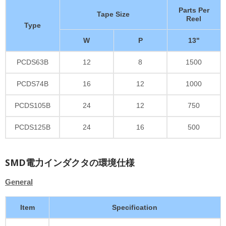
Parts Per
Tape Size
Reel
Type
W
P
13"
PCDS63B
12
8
1500
PCDS74B
16
12
1000
PCDS105B
24
12
750
PCDS125B
24
16
500
SMD電力インダクタの環境仕様
General
Item
Specification