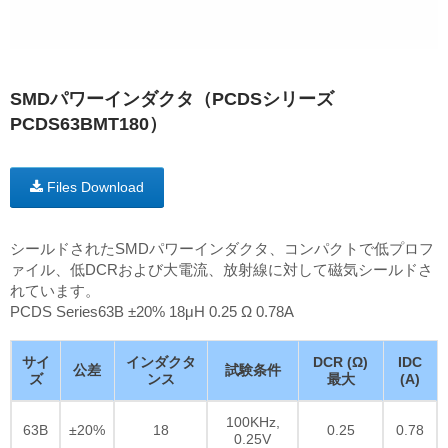
SMDパワーインダクタ（PCDSシリーズ
PCDS63BMT180）
Files Download
シールドされたSMDパワーインダクタ、コンパクトで低プロフ
ァイル、低DCRおよび大電流、放射線に対して磁気シールドさ
れています。
PCDS Series63B ±20% 18μH 0.25 Ω 0.78A
サイ
インダクタ
DCR (Ω)
IDC
公差
試験条件
ズ
ンス
最大
(A)
100KHz,
63B
±20%
18
0.25
0.78
0.25V