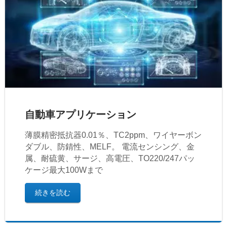
自動車アプリケーション
薄膜精密抵抗器0.01％、TC2ppm、ワイヤーボン
ダブル、防錆性、MELF。 電流センシング、金
属、耐硫黄、サージ、高電圧、TO220/247パッ
ケージ最大100Wまで
続きを読む