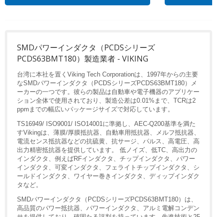
SMDパワーインダクタ（PCDSシリーズ
PCDS63BMT180）製造業者 - VIKING
台湾に本社を置くViking Tech Corporationは、1997年からの主要
なSMDパワーインダクタ（PCDSシリーズPCDS63BMT180）メ
ーカーの一つです。彼らの製品は自動車や電子機器のアプリケー
ション全体で使用されており、製造公差は0.01%まで、TCRは2
ppmまでの幅広いパッケージサイズで対応しています。
TS16949/ ISO9001/ ISO14001に準拠し、AEC-Q200基準を満た
すVikingは、薄膜/厚膜抵抗器、自動車用抵抗器、メルフ抵抗器、
電流センス抵抗器などの抗硫黄、抗サージ、パルス、高電圧、高
出力精密抵抗器を提供しています。 低ノイズ、低TC、高出力の
インダクタ、例えばRFインダクタ、チップインダクタ、パワー
インダクタ、可変インダクタ、フェライトチップインダクタ、シ
ールドインダクタ、ワイヤー巻きインダクタ、ディップインダク
タなど。
SMDパワーインダクタ（PCDSシリーズPCDS63BMT180）は、
高品質のパワー抵抗器、パワーインダクタ、アルミ電解コンデン
サを提供しており、確固たる評判を持っています。先進技術と25