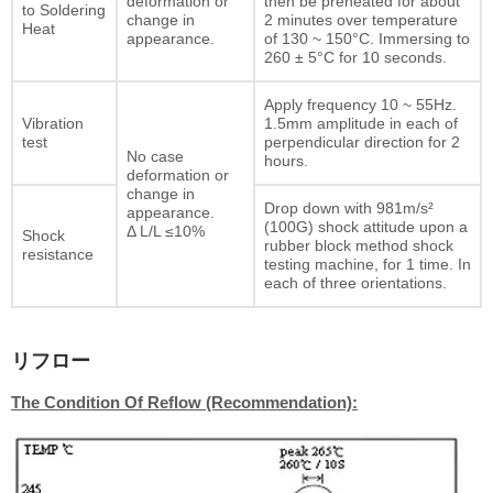
deformation or
then be preheated for about
to Soldering
change in
2 minutes over temperature
Heat
appearance.
of 130 ~ 150°C. Immersing to
260 ± 5°C for 10 seconds.
Apply frequency 10 ~ 55Hz.
Vibration
1.5mm amplitude in each of
test
perpendicular direction for 2
No case
hours.
deformation or
change in
Drop down with 981m/s²
appearance.
(100G) shock attitude upon a
Δ L/L ≤10%
Shock
rubber block method shock
resistance
testing machine, for 1 time. In
each of three orientations.
リフロー
The Condition Of Reflow (Recommendation):