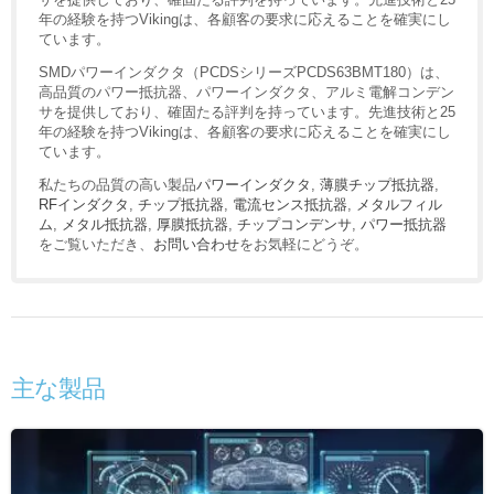
年の経験を持つVikingは、各顧客の要求に応えることを確実にし
ています。
SMDパワーインダクタ（PCDSシリーズPCDS63BMT180）は、
高品質のパワー抵抗器、パワーインダクタ、アルミ電解コンデン
サを提供しており、確固たる評判を持っています。先進技術と25
年の経験を持つVikingは、各顧客の要求に応えることを確実にし
ています。
私たちの品質の高い製品
パワーインダクタ
,
薄膜チップ抵抗器
,
RFインダクタ
,
チップ抵抗器
,
電流センス抵抗器
,
メタルフィル
ム
,
メタル抵抗器
,
厚膜抵抗器
,
チップコンデンサ
,
パワー抵抗器
をご覧いただき、
お問い合わせ
をお気軽にどうぞ。
主な製品