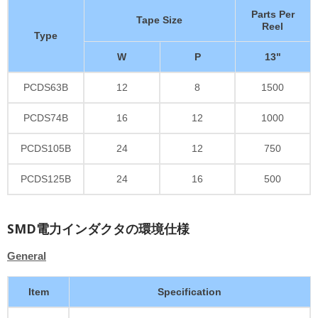
Parts Per
Tape Size
Reel
Type
W
P
13"
PCDS63B
12
8
1500
PCDS74B
16
12
1000
PCDS105B
24
12
750
PCDS125B
24
16
500
SMD電力インダクタの環境仕様
General
Item
Specification