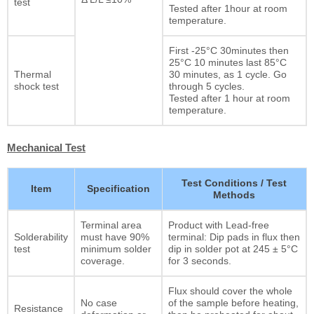
test
Tested after 1hour at room
temperature.
First -25°C 30minutes then
25°C 10 minutes last 85°C
Thermal
30 minutes, as 1 cycle. Go
shock test
through 5 cycles.
Tested after 1 hour at room
temperature.
Mechanical Test
Test Conditions / Test
Item
Specification
Methods
Terminal area
Product with Lead-free
Solderability
must have 90%
terminal: Dip pads in flux then
test
minimum solder
dip in solder pot at 245 ± 5°C
coverage.
for 3 seconds.
Flux should cover the whole
No case
of the sample before heating,
Resistance