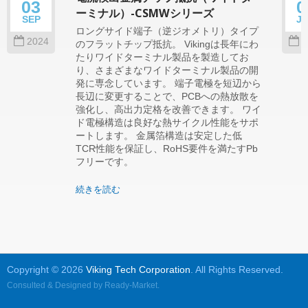
03
0
ーミナル）-CSMWシリーズ
SEP
J
ロングサイド端子（逆ジオメトリ）タイプ
2024
2
のフラットチップ抵抗。 Vikingは長年にわ
たりワイドターミナル製品を製造してお
り、さまざまなワイドターミナル製品の開
発に専念しています。 端子電極を短辺から
長辺に変更することで、PCBへの熱放散を
強化し、高出力定格を改善できます。 ワイ
ド電極構造は良好な熱サイクル性能をサポ
ートします。 金属箔構造は安定した低
TCR性能を保証し、RoHS要件を満たすPb
フリーです。
続きを読む
Copyright © 2026
Viking Tech Corporation
. All Rights Reserved.
Consulted & Designed by
Ready-Market
.