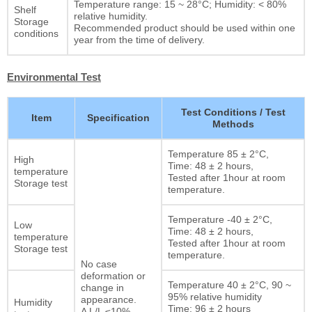
Temperature range: 15 ~ 28°C; Humidity: < 80%
Shelf
relative humidity.
Storage
Recommended product should be used within one
conditions
year from the time of delivery.
Environmental Test
Test Conditions / Test
Item
Specification
Methods
Temperature 85 ± 2°C,
High
Time: 48 ± 2 hours,
temperature
Tested after 1hour at room
Storage test
temperature.
Temperature -40 ± 2°C,
Low
Time: 48 ± 2 hours,
temperature
Tested after 1hour at room
Storage test
temperature.
No case
deformation or
Temperature 40 ± 2°C, 90 ~
change in
95% relative humidity
appearance.
Humidity
Time: 96 ± 2 hours
Δ L/L ≤10%