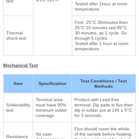
test
Tested after 1hour at room
temperature.
First -25°C 30minutes then
25°C 10 minutes last 85°C
Thermal
30 minutes, as 1 cycle. Go
shock test
through 5 cycles.
Tested after 1 hour at room
temperature.
Mechanical Test
Test Conditions / Test
Item
Specification
Methods
Terminal area
Product with Lead-free
Solderability
must have 90%
terminal: Dip pads in flux then
test
minimum solder
dip in solder pot at 245 ± 5°C
coverage.
for 3 seconds.
Flux should cover the whole
No case
of the sample before heating,
Resistance