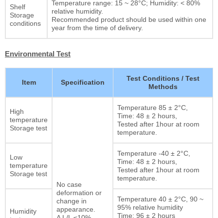
Temperature range: 15 ~ 28°C; Humidity: < 80%
Shelf
relative humidity.
Storage
Recommended product should be used within one
conditions
year from the time of delivery.
Environmental Test
Test Conditions / Test
Item
Specification
Methods
Temperature 85 ± 2°C,
High
Time: 48 ± 2 hours,
temperature
Tested after 1hour at room
Storage test
temperature.
Temperature -40 ± 2°C,
Low
Time: 48 ± 2 hours,
temperature
Tested after 1hour at room
Storage test
temperature.
No case
deformation or
Temperature 40 ± 2°C, 90 ~
change in
95% relative humidity
appearance.
Humidity
Time: 96 ± 2 hours
Δ L/L ≤10%