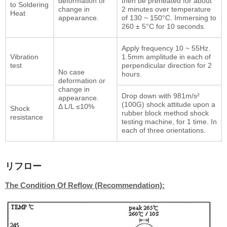
deformation or
then be preheated for about
to Soldering
change in
2 minutes over temperature
Heat
appearance.
of 130 ~ 150°C. Immersing to
260 ± 5°C for 10 seconds.
Apply frequency 10 ~ 55Hz.
Vibration
1.5mm amplitude in each of
test
perpendicular direction for 2
No case
hours.
deformation or
change in
Drop down with 981m/s²
appearance.
(100G) shock attitude upon a
Δ L/L ≤10%
Shock
rubber block method shock
resistance
testing machine, for 1 time. In
each of three orientations.
リフロー
The Condition Of Reflow (Recommendation):