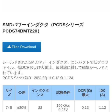
SMDパワーインダクタ（PCDSシリーズ
PCDS74BMT220）
Files Download
シールドされたSMDパワーインダクタ、コンパクトで低プロフ
ァイル、低DCRおよび大電流、放射線に対して磁気シールドさ
れています。
PCDS Series74B ±20% 22μH 0.13 Ω 1.12A
サイ
インダクタ
DCR (Ω)
IDC
公差
試験条件
ズ
ンス
最大
(A)
100KHz,
74B
±20%
22
0.13
1.12
0.25V