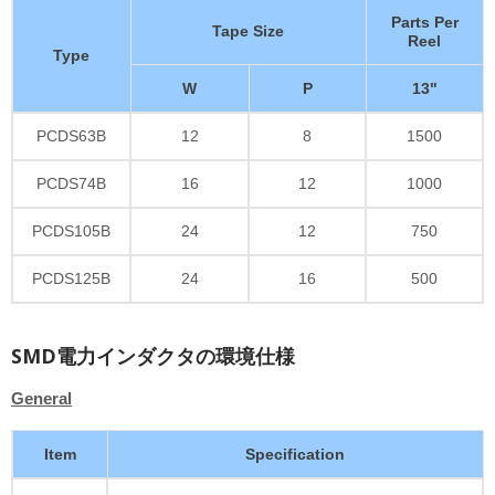
Parts Per
Tape Size
Reel
Type
W
P
13"
PCDS63B
12
8
1500
PCDS74B
16
12
1000
PCDS105B
24
12
750
PCDS125B
24
16
500
SMD電力インダクタの環境仕様
General
Item
Specification