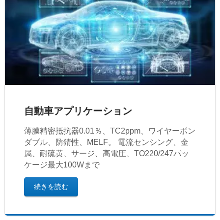
自動車アプリケーション
薄膜精密抵抗器0.01％、TC2ppm、ワイヤーボン
ダブル、防錆性、MELF。 電流センシング、金
属、耐硫黄、サージ、高電圧、TO220/247パッ
ケージ最大100Wまで
続きを読む