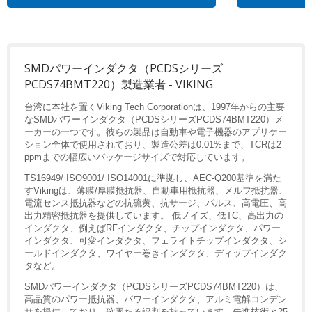
SMDパワーインダクタ（PCDSシリーズ
PCDS74BMT220）製造業者 - VIKING
台湾に本社を置くViking Tech Corporationは、1997年からの主要
なSMDパワーインダクタ（PCDSシリーズPCDS74BMT220）メ
ーカーの一つです。彼らの製品は自動車や電子機器のアプリケー
ション全体で使用されており、製造公差は0.01%まで、TCRは2
ppmまでの幅広いパッケージサイズで対応しています。
TS16949/ ISO9001/ ISO14001に準拠し、AEC-Q200基準を満た
すVikingは、薄膜/厚膜抵抗器、自動車用抵抗器、メルフ抵抗器、
電流センス抵抗器などの抗硫黄、抗サージ、パルス、高電圧、高
出力精密抵抗器を提供しています。 低ノイズ、低TC、高出力の
インダクタ、例えばRFインダクタ、チップインダクタ、パワー
インダクタ、可変インダクタ、フェライトチップインダクタ、シ
ールドインダクタ、ワイヤー巻きインダクタ、ディップインダク
タなど。
SMDパワーインダクタ（PCDSシリーズPCDS74BMT220）は、
高品質のパワー抵抗器、パワーインダクタ、アルミ電解コンデン
サを提供しており、確固たる評判を持っています。先進技術と25