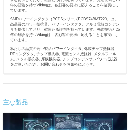
年の経験を持つVikingは、各顧客の要求に応えることを確実にし
ています。
SMDパワーインダクタ（PCDSシリーズPCDS74BMT220）は、
高品質のパワー抵抗器、パワーインダクタ、アルミ電解コンデン
サを提供しており、確固たる評判を持っています。先進技術と25
年の経験を持つVikingは、各顧客の要求に応えることを確実にし
ています。
私たちの品質の高い製品
パワーインダクタ
,
薄膜チップ抵抗器
,
RFインダクタ
,
チップ抵抗器
,
電流センス抵抗器
,
メタルフィル
ム
,
メタル抵抗器
,
厚膜抵抗器
,
チップコンデンサ
,
パワー抵抗器
をご覧いただき、
お問い合わせ
をお気軽にどうぞ。
主な製品