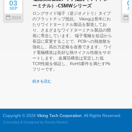
03
0
ーミナル）-CSMWシリーズ
SEP
J
ロングサイド端子（逆ジオメトリ）タイプ
2024
2
のフラットチップ抵抗。 Vikingは長年にわ
たりワイドターミナル製品を製造してお
り、さまざまなワイドターミナル製品の開
発に専念しています。 端子電極を短辺から
長辺に変更することで、PCBへの熱放散を
強化し、高出力定格を改善できます。 ワイ
ド電極構造は良好な熱サイクル性能をサポ
ートします。 金属箔構造は安定した低
TCR性能を保証し、RoHS要件を満たすPb
フリーです。
続きを読む
Copyright © 2026
Viking Tech Corporation
. All Rights Reserved.
Consulted & Designed by
Ready-Market
.