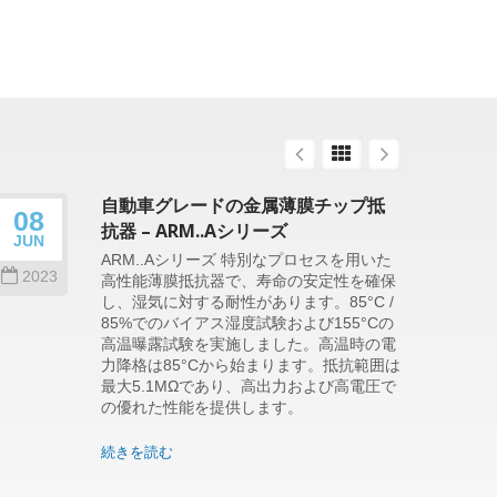
自動車グレードの金属薄膜チップ抵
08
26
抗器 – ARM..Aシリーズ
JUN
SEP
ARM..Aシリーズ 特別なプロセスを用いた
2023
202
高性能薄膜抵抗器で、寿命の安定性を確保
し、湿気に対する耐性があります。85°C /
85%でのバイアス湿度試験および155°Cの
高温曝露試験を実施しました。高温時の電
力降格は85°Cから始まります。抵抗範囲は
最大5.1MΩであり、高出力および高電圧で
の優れた性能を提供します。
続きを読む