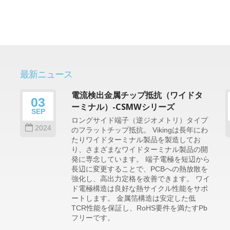
最新ニュース
電流検出金属チップ抵抗（ワイドタ
03
ーミナル）-CSMWシリーズ
SEP
ロングサイド端子（逆ジオメトリ）タイプ
2024
のフラットチップ抵抗。 Vikingは長年にわ
相
たりワイドターミナル製品を製造してお
タ
り、さまざまなワイドターミナル製品の開
高
発に専念しています。 端子電極を短辺から
久
長辺に変更することで、PCBへの熱放散を
強化し、高出力定格を改善できます。 ワイ
ド電極構造は良好な熱サイクル性能をサポ
ートします。 金属箔構造は安定した低
TCR性能を保証し、RoHS要件を満たすPb
フリーです。