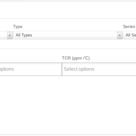
Type
Series
All Types
All Se
TCR (ppm /℃)