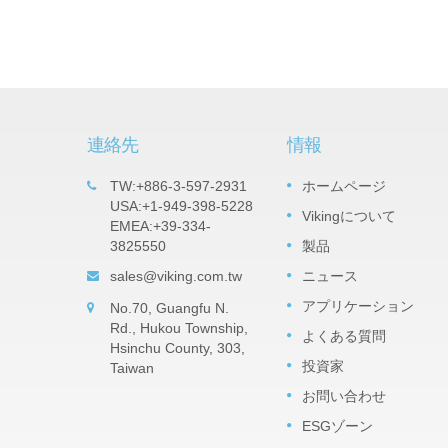
連絡先
情報
チップ
重要な製品：タンタルナイトライド
TW:+886-3-597-2931
ホームページ
05
（TaN）薄膜精密チップ抵抗器 -
USA:+1-949-398-5228
Vikingについて
SEP
EMEA:+39-334-
TARシリーズ
たチップ
3825550
製品
2022
により、
TaN（窒化タンタル）フィルムは、高い
す。 並列
sales@viking.com.tw
ニュース
対湿度に対抗できる湿気不透過性の酸化
ダウン抵
ンタルバリア層です。 TaNはNiCrよりも
アプリケーション
No.70, Guangfu N.
組み立て
湿度に対して電圧がかかっても非常に耐
Rd., Hukou Township,
を節約する
性があります。...
よくある質問
Hsinchu County, 303,
クアンド
投資家
...
Taiwan
続きを読む
お問い合わせ
ESGゾーン