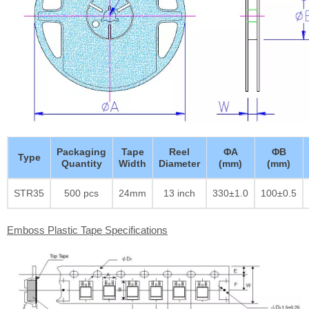
Packaging
Tape
Reel
ΦA
ΦB
Type
Quantity
Width
Diameter
(mm)
(mm)
STR35
500 pcs
24mm
13 inch
330±1.0
100±0.5
Emboss Plastic Tape Specifications