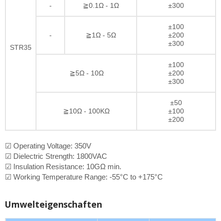
-
≧0.1Ω - 1Ω
±300
±100
-
≧1Ω - 5Ω
±200
±300
STR35
±100
≧5Ω - 10Ω
±200
±300
±50
≧10Ω - 100KΩ
±100
±200
☑ Operating Voltage: 350V
☑ Dielectric Strength: 1800VAC
☑ Insulation Resistance: 10GΩ min.
☑ Working Temperature Range: -55°C to +175°C
Umwelteigenschaften