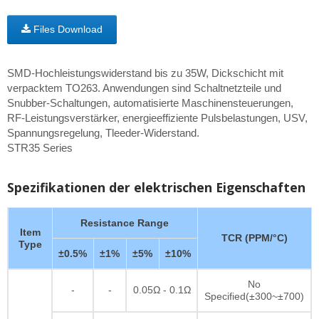
Files Download
SMD-Hochleistungswiderstand bis zu 35W, Dickschicht mit
verpacktem TO263. Anwendungen sind Schaltnetzteile und
Snubber-Schaltungen, automatisierte Maschinensteuerungen,
RF-Leistungsverstärker, energieeffiziente Pulsbelastungen, USV,
Spannungsregelung, Tleeder-Widerstand.
STR35 Series
Spezifikationen der elektrischen Eigenschaften
Resistance Range
Item
TCR (PPM/°C)
Type
±0.5%
±1%
±5%
±10%
No
-
-
0.05Ω - 0.1Ω
Specified(±300~±700)