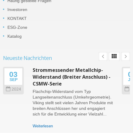
Häufig gestellte Fragen
Investoren
KONTAKT
ESG-Zone
Katalog
Neueste Nachrichten
Strommessender Metallchip-
03
0
Widerstand (Breiter Anschluss) -
SEP
J
CSMW-Serie
2024
2
Flachchip-Widerstand vom Typ
Langseitenanschluss (Umkehrgeometrie).
Viking stellt seit vielen Jahren Produkte mit
breiten Anschlüssen her und engagiert
sich für die Entwicklung einer Vielzahl...
Weiterlesen