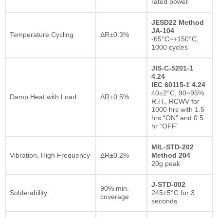
rated power
JESD22 Method
JA-104
Temperature Cycling
ΔR±0.3%
-65°C~+150°C,
1000 cycles
JIS-C-5201-1
4.24
IEC 60115-1 4.24
40±2°C, 90~95%
Damp Heat with Load
ΔR±0.5%
R.H., RCWV for
1000 hrs with 1.5
hrs “ON” and 0.5
hr “OFF”
MIL-STD-202
Vibration, High Frequency
ΔR±0.2%
Method 204
20g peak
J-STD-002
90% min.
Solderability
245±5°C for 3
coverage
seconds