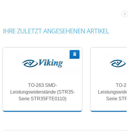
IHRE ZULETZT ANGESEHENEN ARTIKEL
TO-263 SMD-
TO-26
Leistungswiderstände (STR35-
Leistungswider
Serie STR35FTE0110)
Serie STR