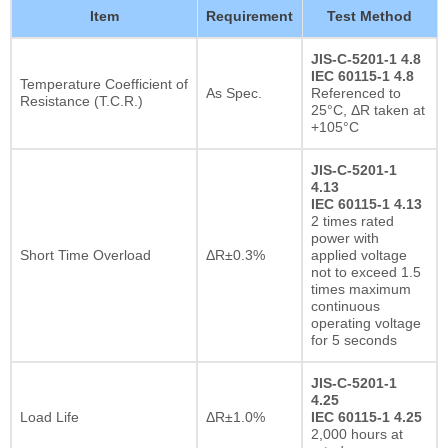
Item
Requirement
Test Method
JIS-C-5201-1 4.8
IEC 60115-1 4.8
Temperature Coefficient of
As Spec.
Referenced to
Resistance (T.C.R.)
25°C, ΔR taken at
+105°C
JIS-C-5201-1
4.13
IEC 60115-1 4.13
2 times rated
power with
Short Time Overload
ΔR±0.3%
applied voltage
not to exceed 1.5
times maximum
continuous
operating voltage
for 5 seconds
JIS-C-5201-1
4.25
Load Life
ΔR±1.0%
IEC 60115-1 4.25
2,000 hours at