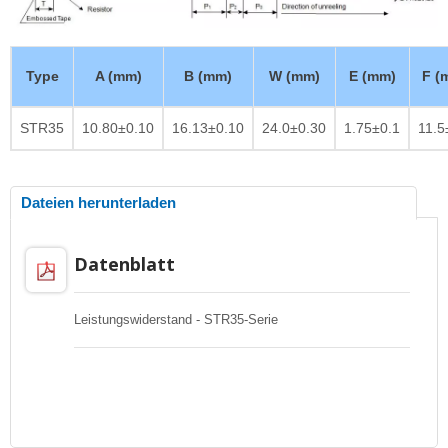
Type
A (mm)
B (mm)
W (mm)
E (mm)
F (
STR35
10.80±0.10
16.13±0.10
24.0±0.30
1.75±0.1
11.5
Dateien herunterladen
Datenblatt
Leistungswiderstand - STR35-Serie