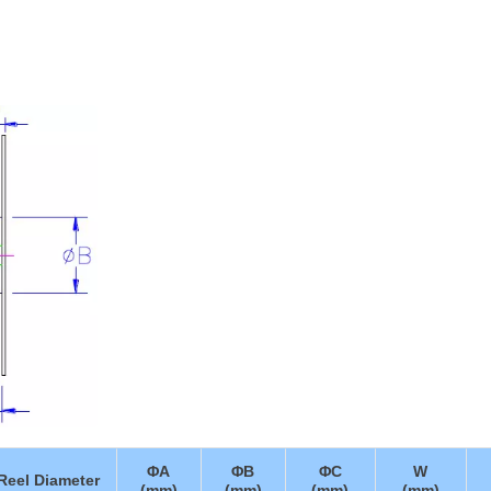
ΦA
ΦB
ΦC
W
Reel Diameter
(mm)
(mm)
(mm)
(mm)