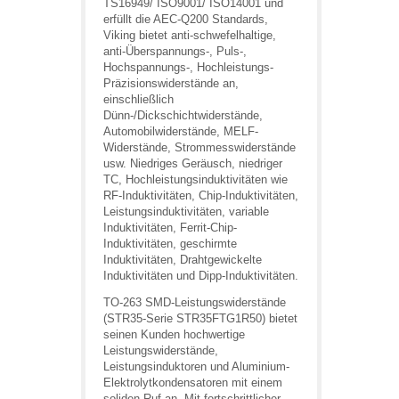
TS16949/ ISO9001/ ISO14001 und
erfüllt die AEC-Q200 Standards,
Viking bietet anti-schwefelhaltige,
anti-Überspannungs-, Puls-,
Hochspannungs-, Hochleistungs-
Präzisionswiderstände an,
einschließlich
Dünn-/Dickschichtwiderstände,
Automobilwiderstände, MELF-
Widerstände, Strommesswiderstände
usw. Niedriges Geräusch, niedriger
TC, Hochleistungsinduktivitäten wie
RF-Induktivitäten, Chip-Induktivitäten,
Leistungsinduktivitäten, variable
Induktivitäten, Ferrit-Chip-
Induktivitäten, geschirmte
Induktivitäten, Drahtgewickelte
Induktivitäten und Dipp-Induktivitäten.
TO-263 SMD-Leistungswiderstände
(STR35-Serie STR35FTG1R50) bietet
seinen Kunden hochwertige
Leistungswiderstände,
Leistungsinduktoren und Aluminium-
Elektrolytkondensatoren mit einem
soliden Ruf an. Mit fortschrittlicher