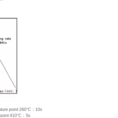
rature point 260°C：10s
e point 410°C：5s