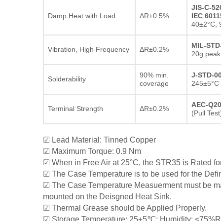
JIS-C-52
Damp Heat with Load
ΔR±0.5%
IEC 6011
40±2°C, 
MIL-STD
Vibration, High Frequency
ΔR±0.2%
20g peak
90% min.
J-STD-0
Solderability
coverage
245±5°C 
AEC-Q20
Terminal Strength
ΔR±0.2%
(Pull Tes
☑ Lead Material: Tinned Copper
☑ Maximum Torque: 0.9 Nm
☑ When in Free Air at 25°C, the STR35 is Rated fo
☑ The Case Temperature is to be used for the Defin
☑ The Case Temperature Measuerment must be mad
mounted on the Deisgned Heat Sink.
☑ Thermal Grease should be Applied Properly.
☑ Storage Temperature: 25±5℃; Humidity: <75%