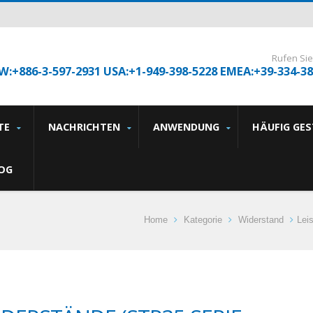
Rufen Sie
W:+886-3-597-2931 USA:+1-949-398-5228 EMEA:+39-334-3
TE
NACHRICHTEN
ANWENDUNG
HÄUFIG GE
OG
Home
Kategorie
Widerstand
Lei