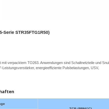
5-Serie STR35FTG1R50)
 mit verpacktem TO263. Anwendungen sind Schaltnetzteile und Snu
Leistungsverstärker, energieeffiziente Pulsbelastungen, USV,
chaften
nge
TCR (PPM/°C)