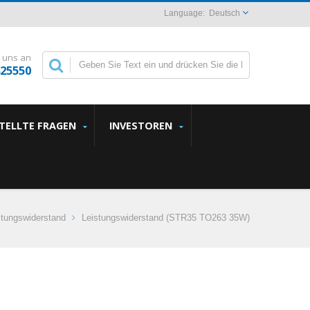
Deutsch
 uns an
825550
STELLTE FRAGEN
INVESTOREN
stungswiderstand
Leistungswiderstand (STR35 TO263 35W)