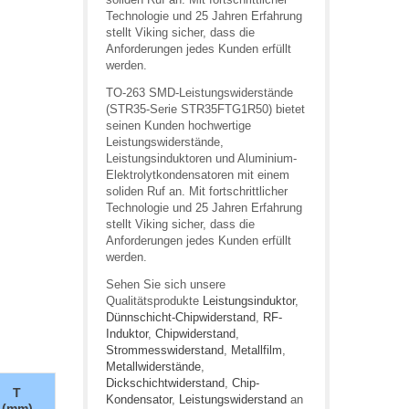
Technologie und 25 Jahren Erfahrung
stellt Viking sicher, dass die
Anforderungen jedes Kunden erfüllt
werden.
TO-263 SMD-Leistungswiderstände
(STR35-Serie STR35FTG1R50) bietet
seinen Kunden hochwertige
Leistungswiderstände,
Leistungsinduktoren und Aluminium-
Elektrolytkondensatoren mit einem
soliden Ruf an. Mit fortschrittlicher
Technologie und 25 Jahren Erfahrung
stellt Viking sicher, dass die
Anforderungen jedes Kunden erfüllt
werden.
Sehen Sie sich unsere
Qualitätsprodukte
Leistungsinduktor
,
Dünnschicht-Chipwiderstand
,
RF-
Induktor
,
Chipwiderstand
,
Strommesswiderstand
,
Metallfilm
,
Metallwiderstände
,
Dickschichtwiderstand
,
Chip-
T
Kondensator
,
Leistungswiderstand
an
(mm)