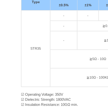
Type
±0.5%
±1%
-
-
-
≧0.
-
≧1
STR35
≧5Ω - 10Ω
≧10Ω - 100K
☑ Operating Voltage: 350V
☑ Dielectric Strength: 1800VAC
☑ Insulation Resistance: 10GΩ min.