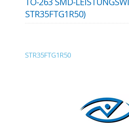
TO-263 SMD-LEISTUNGSWI
STR35FTG1R50)
STR35FTG1R50