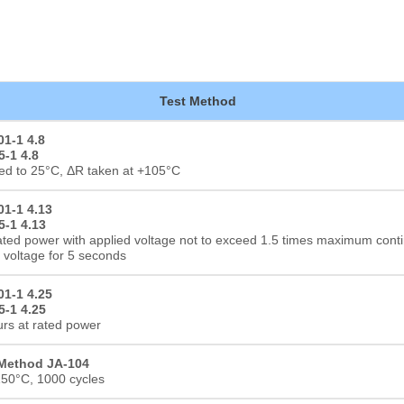
Test Method
01-1 4.8
5-1 4.8
ed to 25°C, ΔR taken at +105°C
01-1 4.13
5-1 4.13
ated power with applied voltage not to exceed 1.5 times maximum cont
 voltage for 5 seconds
01-1 4.25
5-1 4.25
rs at rated power
Method JA-104
Dickschichtwiderstand
50°C, 1000 cycles