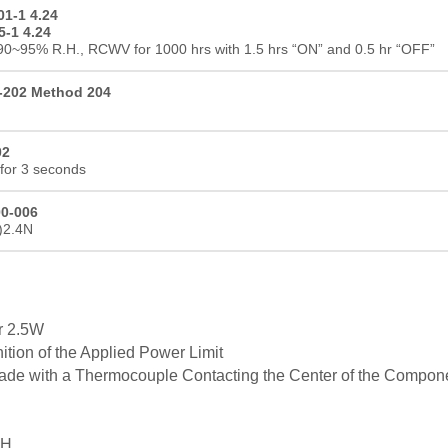
01-1 4.24
5-1 4.24
90~95% R.H., RCWV for 1000 hrs with 1.5 hrs “ON” and 0.5 hr “OFF”
-202 Method 204
02
for 3 seconds
0-006
t)2.4N
r 2.5W
ition of the Applied Power Limit
e with a Thermocouple Contacting the Center of the Compon
RH