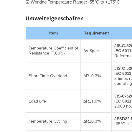
☑ Working Temperature Range: -55°C to +175°C
Umwelteigenschaften
Item
Requirement
JIS-C-52
Temperature Coefficient of
As Spec.
IEC 6011
Resistance (T.C.R.)
Referenc
JIS-C-52
IEC 6011
Short Time Overload
ΔR±0.3%
2 times r
operating
JIS-C-52
Load Life
ΔR±1.0%
IEC 6011
2,000 hou
JESD22 
Temperature Cycling
ΔR±0.3%
-65°C~+1