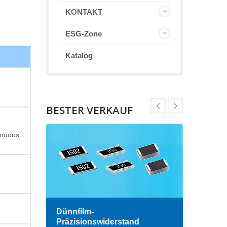
KONTAKT
ESG-Zone
Katalog
BESTER VERKAUF
inuous
Dünnfilm-
Hoch
Präzisionswiderstand