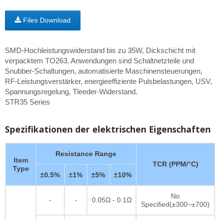
Files Download
SMD-Hochleistungswiderstand bis zu 35W, Dickschicht mit
verpacktem TO263. Anwendungen sind Schaltnetzteile und
Snubber-Schaltungen, automatisierte Maschinensteuerungen,
RF-Leistungsverstärker, energieeffiziente Pulsbelastungen, USV,
Spannungsregelung, Tleeder-Widerstand.
STR35 Series
Spezifikationen der elektrischen Eigenschaften
Resistance Range
Item
TCR (PPM/°C)
Type
±0.5%
±1%
±5%
±10%
No
-
-
0.05Ω - 0.1Ω
Specified(±300~±700)