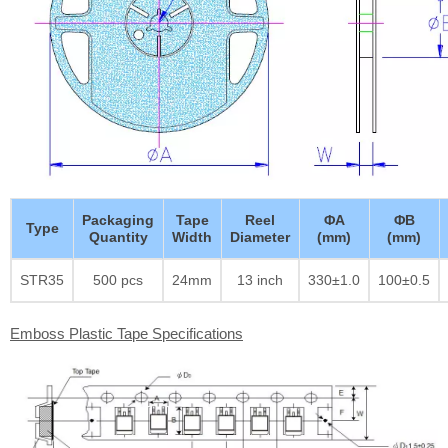
Packaging
Tape
Reel
ΦA
ΦB
Type
Quantity
Width
Diameter
(mm)
(mm)
STR35
500 pcs
24mm
13 inch
330±1.0
100±0.5
Emboss Plastic Tape Specifications