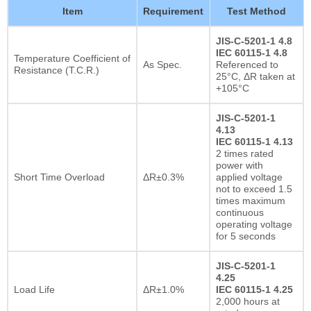
Item
Requirement
Test Method
JIS-C-5201-1 4.8
IEC 60115-1 4.8
Temperature Coefficient of
As Spec.
Referenced to
Resistance (T.C.R.)
25°C, ΔR taken at
+105°C
JIS-C-5201-1
4.13
IEC 60115-1 4.13
2 times rated
power with
Short Time Overload
ΔR±0.3%
applied voltage
not to exceed 1.5
times maximum
continuous
operating voltage
for 5 seconds
JIS-C-5201-1
4.25
Load Life
ΔR±1.0%
IEC 60115-1 4.25
2,000 hours at