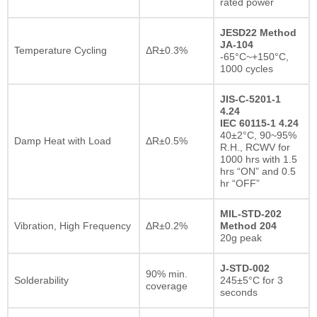
rated power
JESD22 Method
JA-104
Temperature Cycling
ΔR±0.3%
-65°C~+150°C,
1000 cycles
JIS-C-5201-1
4.24
IEC 60115-1 4.24
40±2°C, 90~95%
Damp Heat with Load
ΔR±0.5%
R.H., RCWV for
1000 hrs with 1.5
hrs “ON” and 0.5
hr “OFF”
MIL-STD-202
Vibration, High Frequency
ΔR±0.2%
Method 204
20g peak
J-STD-002
90% min.
Solderability
245±5°C for 3
coverage
seconds