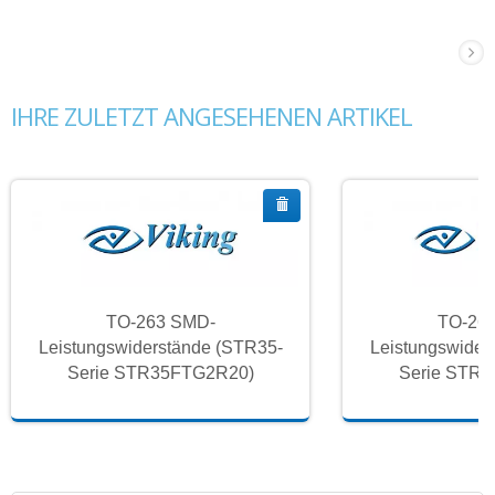
IHRE ZULETZT ANGESEHENEN ARTIKEL
TO-263 SMD-
TO-26
Leistungswiderstände (STR35-
Leistungswider
Serie STR35FTG2R20)
Serie STR