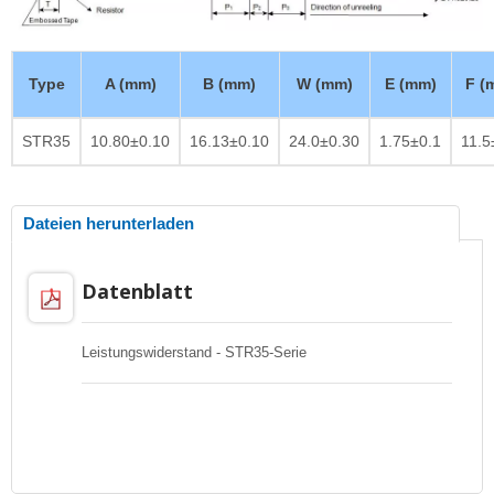
Type
A (mm)
B (mm)
W (mm)
E (mm)
F (
STR35
10.80±0.10
16.13±0.10
24.0±0.30
1.75±0.1
11.5
Dateien herunterladen
Datenblatt
Leistungswiderstand - STR35-Serie