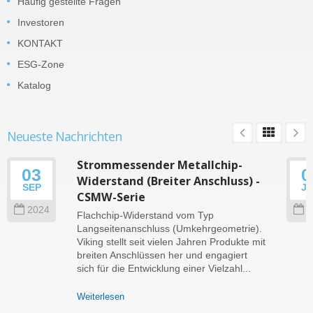
Häufig gestellte Fragen
Investoren
KONTAKT
ESG-Zone
Katalog
Neueste Nachrichten
Strommessender Metallchip-
03
0
Widerstand (Breiter Anschluss) -
SEP
J
CSMW-Serie
2024
2
Flachchip-Widerstand vom Typ
Langseitenanschluss (Umkehrgeometrie).
Viking stellt seit vielen Jahren Produkte mit
breiten Anschlüssen her und engagiert
sich für die Entwicklung einer Vielzahl...
Weiterlesen