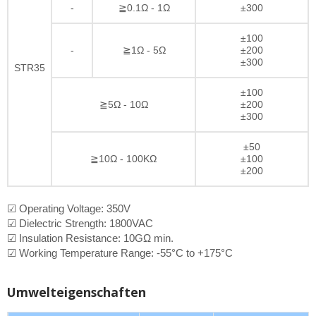
-
≧0.1Ω - 1Ω
±300
±100
-
≧1Ω - 5Ω
±200
±300
STR35
±100
≧5Ω - 10Ω
±200
±300
±50
≧10Ω - 100KΩ
±100
±200
☑ Operating Voltage: 350V
☑ Dielectric Strength: 1800VAC
☑ Insulation Resistance: 10GΩ min.
☑ Working Temperature Range: -55°C to +175°C
Umwelteigenschaften