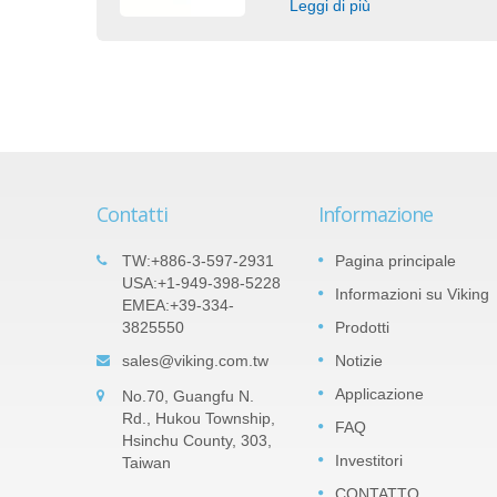
Leggi di più
Contatti
Informazione
ilm
Prodotti importanti: Resistenza
TW:+886-3-597-2931
Pagina principale
05
erie
a chip di precisione in film sotti
USA:+1-949-398-5228
Informazioni su Viking
SEP
EMEA:+39-334-
di nitruro di tantalio (TaN) -
3825550
Prodotti
2022
Serie TAR
 diversi
sales@viking.com.tw
Notizie
a la
Il film di TaN (nitruro di tantalio) è uno
 Può
strato barriera in pentossido di tantalio
Applicazione
No.70, Guangfu N.
ll-up e
impermeabile all'umidità che può resister
Rd., Hukou Township,
FAQ
ad alta umidità relativa. TaN è molto più
Hsinchu County, 303,
robusto nel resistere...
Investitori
Taiwan
CONTATTO
Leggi di più