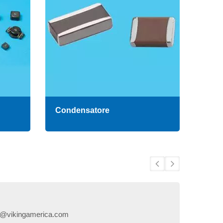
Condensatore
Resi
es@vikingamerica.com