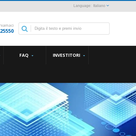
Italiano
hiamaci
825550
FAQ
INVESTITORI