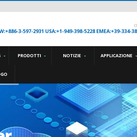
C
W:+886-3-597-2931 USA:+1-949-398-5228 EMEA:+39-334-3
G
PRODOTTI
NOTIZIE
APPLICAZIONE
OGO
er