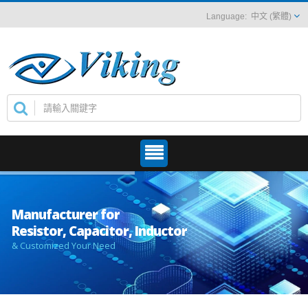
中文 (繁體)
Manufacturer for
Resistor, Capacitor, Inductor
& Customized Your Need