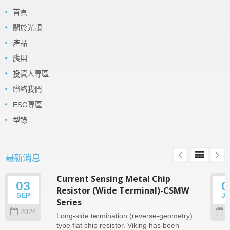
首頁
關於光頡
產品
應用
投資人專區
聯絡我們
ESG專區
型錄
最新消息
Current Sensing Metal Chip
03
0
Resistor (Wide Terminal)-CSMW
SEP
J
Series
2024
2
Long-side termination (reverse-geometry)
type flat chip resistor. Viking has been