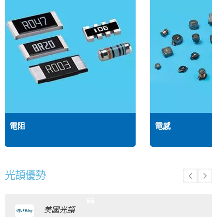
電阻
電感
光頡優勢
美國光頡