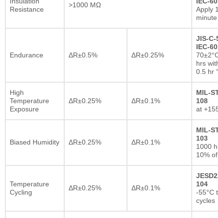
Insulation
IEC-60
>1000 MΩ
Resistance
Apply 
minute
JIS-C-
IEC-60
Endurance
ΔR±0.5%
ΔR±0.25%
70±2°C
hrs wi
0.5 hr
High
MIL-S
Temperature
ΔR±0.25%
ΔR±0.1%
108
Exposure
at +15
MIL-S
103
Biased Humidity
ΔR±0.25%
ΔR±0.1%
1000 
10% of
JESD2
Temperature
104
ΔR±0.25%
ΔR±0.1%
Cycling
-55°C 
cycles