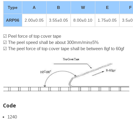
Type
A
B
W
E
F
ARP06
2.00±0.05
3.55±0.05
8.00±0.10
1.75±0.05
3.5±0
☑ Peel force of top cover tape
☑ The peel speed shall be about 300mm/min±5%
☑ The peel force of top cover tape shall be between 8gf to 60gf
Code
1240