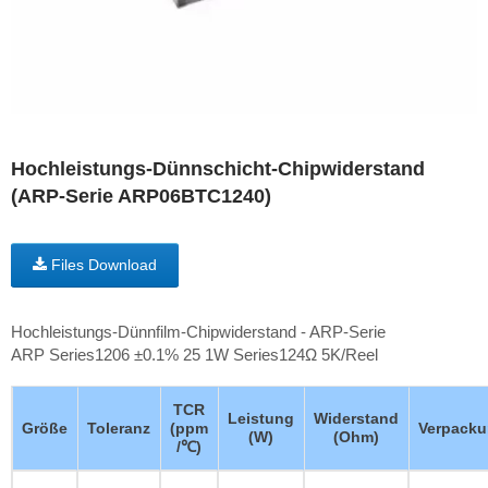
Hochleistungs-Dünnschicht-Chipwiderstand
(ARP-Serie ARP06BTC1240)
Files Download
Hochleistungs-Dünnfilm-Chipwiderstand - ARP-Serie
ARP Series1206 ±0.1% 25 1W Series124Ω 5K/Reel
TCR
Leistung
Widerstand
Größe
Toleranz
(ppm
Verpack
(W)
(Ohm)
/℃)