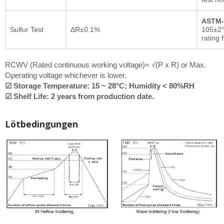
ASTM-
Sulfur Test
ΔR±0.1%
105±2°
rating 
RCWV (Rated continuous working voltage)= √(P x R) or Max.
Operating voltage whichever is lower.
☑ Storage Temperature: 15 ~ 28°C; Humidity < 80%RH
☑ Shelf Life: 2 years from production date.
Lötbedingungen