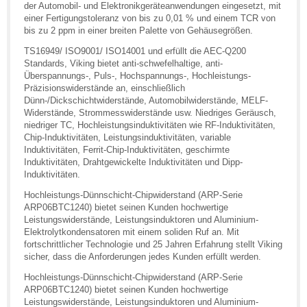
der Automobil- und Elektronikgeräteanwendungen eingesetzt, mit
einer Fertigungstoleranz von bis zu 0,01 % und einem TCR von
bis zu 2 ppm in einer breiten Palette von Gehäusegrößen.
TS16949/ ISO9001/ ISO14001 und erfüllt die AEC-Q200
Standards, Viking bietet anti-schwefelhaltige, anti-
Überspannungs-, Puls-, Hochspannungs-, Hochleistungs-
Präzisionswiderstände an, einschließlich
Dünn-/Dickschichtwiderstände, Automobilwiderstände, MELF-
Widerstände, Strommesswiderstände usw. Niedriges Geräusch,
niedriger TC, Hochleistungsinduktivitäten wie RF-Induktivitäten,
Chip-Induktivitäten, Leistungsinduktivitäten, variable
Induktivitäten, Ferrit-Chip-Induktivitäten, geschirmte
Induktivitäten, Drahtgewickelte Induktivitäten und Dipp-
Induktivitäten.
Hochleistungs-Dünnschicht-Chipwiderstand (ARP-Serie
ARP06BTC1240) bietet seinen Kunden hochwertige
Leistungswiderstände, Leistungsinduktoren und Aluminium-
Elektrolytkondensatoren mit einem soliden Ruf an. Mit
fortschrittlicher Technologie und 25 Jahren Erfahrung stellt Viking
sicher, dass die Anforderungen jedes Kunden erfüllt werden.
Hochleistungs-Dünnschicht-Chipwiderstand (ARP-Serie
ARP06BTC1240) bietet seinen Kunden hochwertige
Leistungswiderstände, Leistungsinduktoren und Aluminium-