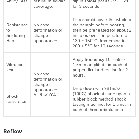
Ability Test
minimum solder
dip in solder pot at 245 ± 5°C
coverage.
for 3 seconds.
Flux should cover the whole of
Resistance
No case
the sample before heating,
to
deformation or
then be preheated for about 2
Soldering
change in
minutes over temperature of
Heat
appearance.
130 ~ 150°C. Immersing to
260 ± 5°C for 10 seconds.
Apply frequency 10 ~ 55Hz.
Vibration
1.5mm amplitude in each of
test
perpendicular direction for 2
No case
hours.
deformation or
change in
Drop down with 981m/s²
appearance.
(100G) shock attitude upon a
Δ L/L ≤10%
Shock
rubber block method shock
resistance
testing machine, for 1 time. In
each of three orientations.
Reflow