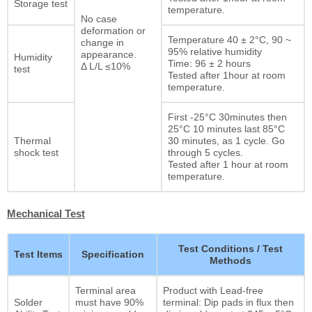
Storage test
temperature.
No case
deformation or
Temperature 40 ± 2°C, 90 ~
change in
95% relative humidity
appearance.
Humidity
Time: 96 ± 2 hours
Δ L/L ≤10%
test
Tested after 1hour at room
temperature.
First -25°C 30minutes then
25°C 10 minutes last 85°C
Thermal
30 minutes, as 1 cycle. Go
shock test
through 5 cycles.
Tested after 1 hour at room
temperature.
Mechanical Test
Test Conditions / Test
Test Items
Specification
Methods
Terminal area
Product with Lead-free
Solder
must have 90%
terminal: Dip pads in flux then