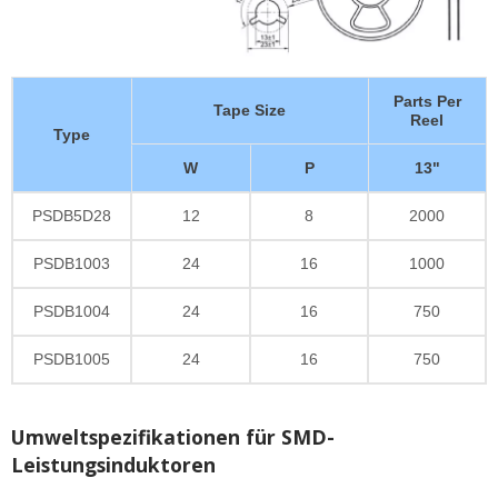
Parts Per
Tape Size
Reel
Type
W
P
13"
PSDB5D28
12
8
2000
PSDB1003
24
16
1000
PSDB1004
24
16
750
PSDB1005
24
16
750
Umweltspezifikationen für SMD-
Leistungsinduktoren