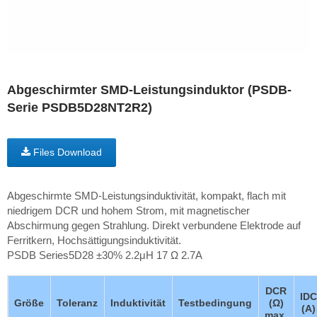
Abgeschirmter SMD-Leistungsinduktor (PSDB-
Serie PSDB5D28NT2R2)
Files Download
Abgeschirmte SMD-Leistungsinduktivität, kompakt, flach mit
niedrigem DCR und hohem Strom, mit magnetischer
Abschirmung gegen Strahlung. Direkt verbundene Elektrode auf
Ferritkern, Hochsättigungsinduktivität.
PSDB Series5D28 ±30% 2.2μH 17 Ω 2.7A
DCR
IDC
Größe
Toleranz
Induktivität
Testbedingung
(Ω)
(A)
max.