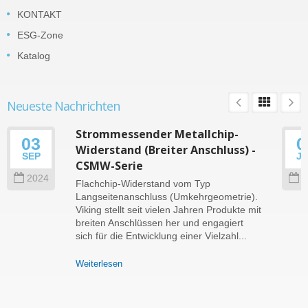
KONTAKT
ESG-Zone
Katalog
Neueste Nachrichten
Strommessender Metallchip-
03
0
Widerstand (Breiter Anschluss) -
SEP
J
CSMW-Serie
2024
2
Flachchip-Widerstand vom Typ
Langseitenanschluss (Umkehrgeometrie).
Viking stellt seit vielen Jahren Produkte mit
breiten Anschlüssen her und engagiert
sich für die Entwicklung einer Vielzahl...
Weiterlesen