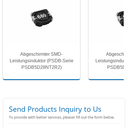
Abgeschirmter SMD-
Abgeschir
Leistungsinduktor (PSDB-Serie
Leistungsinduk
PSDB5D28NT2R2)
PSDB5D2