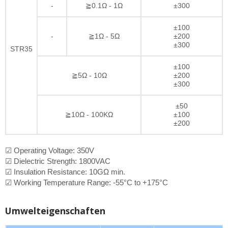
-
≧0.1Ω - 1Ω
±300
±100
-
≧1Ω - 5Ω
±200
±300
STR35
±100
≧5Ω - 10Ω
±200
±300
±50
≧10Ω - 100KΩ
±100
±200
☑ Operating Voltage: 350V
☑ Dielectric Strength: 1800VAC
☑ Insulation Resistance: 10GΩ min.
☑ Working Temperature Range: -55°C to +175°C
Umwelteigenschaften