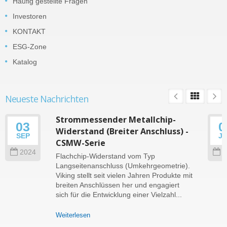
Häufig gestellte Fragen
Investoren
KONTAKT
ESG-Zone
Katalog
Neueste Nachrichten
Strommessender Metallchip-
03
0
Widerstand (Breiter Anschluss) -
SEP
J
CSMW-Serie
2024
2
Flachchip-Widerstand vom Typ
Langseitenanschluss (Umkehrgeometrie).
Viking stellt seit vielen Jahren Produkte mit
breiten Anschlüssen her und engagiert
sich für die Entwicklung einer Vielzahl...
Weiterlesen