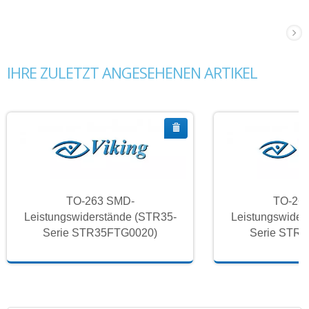
IHRE ZULETZT ANGESEHENEN ARTIKEL
TO-263 SMD-
TO-26
Leistungswiderstände (STR35-
Leistungswider
Serie STR35FTG0020)
Serie STR