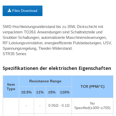
Files Download
SMD-Hochleistungswiderstand bis zu 35W, Dickschicht mit
verpacktem TO263. Anwendungen sind Schaltnetzteile und
Snubber-Schaltungen, automatisierte Maschinensteuerungen,
RF-Leistungsverstärker, energieeffiziente Pulsbelastungen, USV,
Spannungsregelung, Tleeder-Widerstand.
STR35 Series
Spezifikationen der elektrischen Eigenschaften
Resistance Range
Item
TCR (PPM/°C)
Type
±0.5%
±1%
±5%
±10%
No
-
-
0.05Ω - 0.1Ω
Specified(±300~±700)