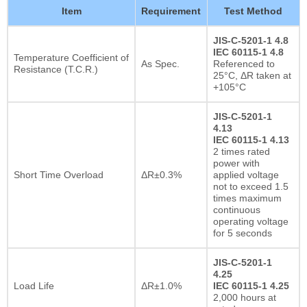
Item
Requirement
Test Method
JIS-C-5201-1 4.8
IEC 60115-1 4.8
Temperature Coefficient of
As Spec.
Referenced to
Resistance (T.C.R.)
25°C, ΔR taken at
+105°C
JIS-C-5201-1
4.13
IEC 60115-1 4.13
2 times rated
power with
Short Time Overload
ΔR±0.3%
applied voltage
not to exceed 1.5
times maximum
continuous
operating voltage
for 5 seconds
JIS-C-5201-1
4.25
Load Life
ΔR±1.0%
IEC 60115-1 4.25
2,000 hours at