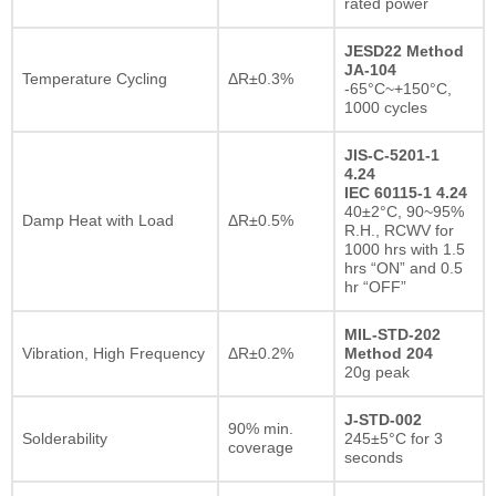
rated power
JESD22 Method
JA-104
Temperature Cycling
ΔR±0.3%
-65°C~+150°C,
1000 cycles
JIS-C-5201-1
4.24
IEC 60115-1 4.24
40±2°C, 90~95%
Damp Heat with Load
ΔR±0.5%
R.H., RCWV for
1000 hrs with 1.5
hrs “ON” and 0.5
hr “OFF”
MIL-STD-202
Vibration, High Frequency
ΔR±0.2%
Method 204
20g peak
J-STD-002
90% min.
Solderability
245±5°C for 3
coverage
seconds