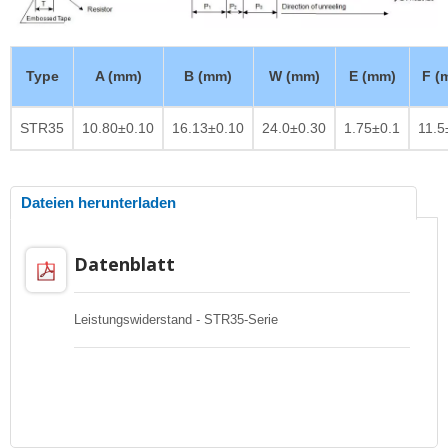
Type
A (mm)
B (mm)
W (mm)
E (mm)
F (
STR35
10.80±0.10
16.13±0.10
24.0±0.30
1.75±0.1
11.5
Dateien herunterladen
Datenblatt
Leistungswiderstand - STR35-Serie