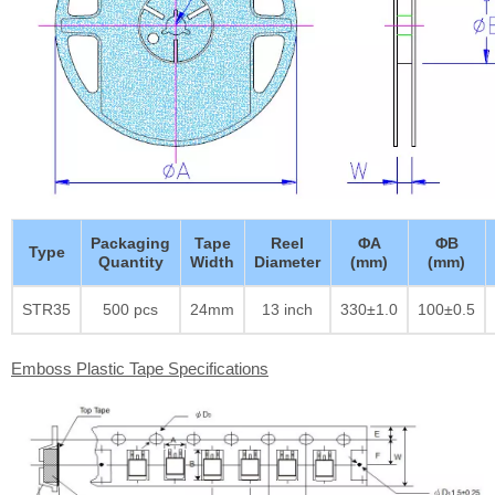
Packaging
Tape
Reel
ΦA
ΦB
Type
Quantity
Width
Diameter
(mm)
(mm)
STR35
500 pcs
24mm
13 inch
330±1.0
100±0.5
Emboss Plastic Tape Specifications