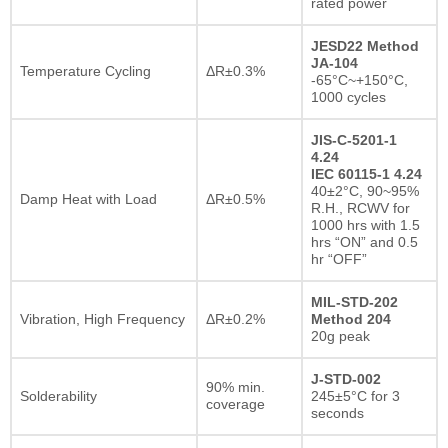
rated power
JESD22 Method
JA-104
Temperature Cycling
ΔR±0.3%
-65°C~+150°C,
1000 cycles
JIS-C-5201-1
4.24
IEC 60115-1 4.24
40±2°C, 90~95%
Damp Heat with Load
ΔR±0.5%
R.H., RCWV for
1000 hrs with 1.5
hrs “ON” and 0.5
hr “OFF”
MIL-STD-202
Vibration, High Frequency
ΔR±0.2%
Method 204
20g peak
J-STD-002
90% min.
Solderability
245±5°C for 3
coverage
seconds