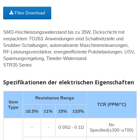
Files Download
SMD-Hochleistungswiderstand bis zu 35W, Dickschicht mit
verpacktem TO263. Anwendungen sind Schaltnetzteile und
Snubber-Schaltungen, automatisierte Maschinensteuerungen,
RF-Leistungsverstärker, energieeffiziente Pulsbelastungen, USV,
Spannungsregelung, Tleeder-Widerstand.
STR35 Series
Spezifikationen der elektrischen Eigenschaften
Resistance Range
Item
TCR (PPM/°C)
Type
±0.5%
±1%
±5%
±10%
No
-
-
0.05Ω - 0.1Ω
Specified(±300~±700)