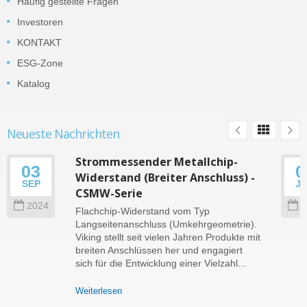
Häufig gestellte Fragen
Investoren
KONTAKT
ESG-Zone
Katalog
Neueste Nachrichten
Strommessender Metallchip-
03
0
Widerstand (Breiter Anschluss) -
SEP
J
CSMW-Serie
2024
2
Flachchip-Widerstand vom Typ
Langseitenanschluss (Umkehrgeometrie).
Viking stellt seit vielen Jahren Produkte mit
breiten Anschlüssen her und engagiert
sich für die Entwicklung einer Vielzahl...
Weiterlesen