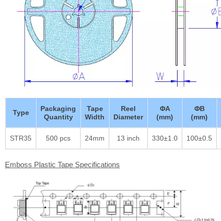
Packaging
Tape
Reel
ΦA
ΦB
Type
Quantity
Width
Diameter
(mm)
(mm)
STR35
500 pcs
24mm
13 inch
330±1.0
100±0.5
Emboss Plastic Tape Specifications