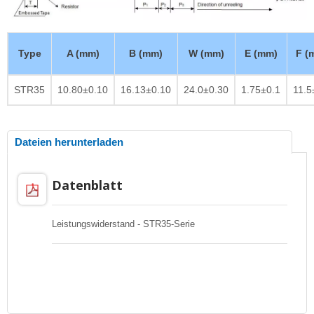
Type
A (mm)
B (mm)
W (mm)
E (mm)
F (
STR35
10.80±0.10
16.13±0.10
24.0±0.30
1.75±0.1
11.5
Dateien herunterladen
Datenblatt
Leistungswiderstand - STR35-Serie