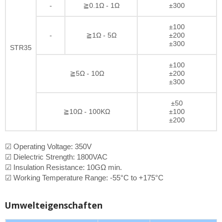
-
≧0.1Ω - 1Ω
±300
±100
-
≧1Ω - 5Ω
±200
±300
STR35
±100
≧5Ω - 10Ω
±200
±300
±50
≧10Ω - 100KΩ
±100
±200
☑ Operating Voltage: 350V
☑ Dielectric Strength: 1800VAC
☑ Insulation Resistance: 10GΩ min.
☑ Working Temperature Range: -55°C to +175°C
Umwelteigenschaften