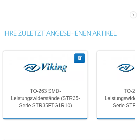
IHRE ZULETZT ANGESEHENEN ARTIKEL
TO-263 SMD-
TO-26
Leistungswiderstände (STR35-
Leistungswider
Serie STR35FTG1R10)
Serie STR