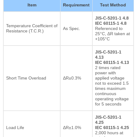
Item
Requirement
Test Method
JIS-C-5201-1 4.8
IEC 60115-1 4.8
Temperature Coefficient of
As Spec.
Referenced to
Resistance (T.C.R.)
25°C, ΔR taken at
+105°C
JIS-C-5201-1
4.13
IEC 60115-1 4.13
2 times rated
power with
Short Time Overload
ΔR±0.3%
applied voltage
not to exceed 1.5
times maximum
continuous
operating voltage
for 5 seconds
JIS-C-5201-1
4.25
Load Life
ΔR±1.0%
IEC 60115-1 4.25
2,000 hours at