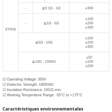
-
≧0.1Ω - 1Ω
±300
±100
-
≧1Ω - 5Ω
±200
±300
STR35
±100
≧5Ω - 10Ω
±200
±300
±50
≧10Ω - 100KΩ
±100
±200
☑ Operating Voltage: 350V
☑ Dielectric Strength: 1800VAC
☑ Insulation Resistance: 10GΩ min.
☑ Working Temperature Range: -55°C to +175°C
Caractéristiques environnementales