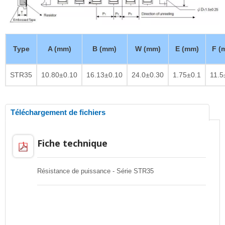
Type
A (mm)
B (mm)
W (mm)
E (mm)
F (
STR35
10.80±0.10
16.13±0.10
24.0±0.30
1.75±0.1
11.5
Téléchargement de fichiers
Fiche technique
Résistance de puissance - Série STR35