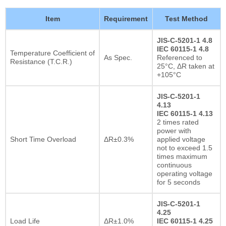
Item
Requirement
Test Method
JIS-C-5201-1 4.8
IEC 60115-1 4.8
Temperature Coefficient of
As Spec.
Referenced to
Resistance (T.C.R.)
25°C, ΔR taken at
+105°C
JIS-C-5201-1
4.13
IEC 60115-1 4.13
2 times rated
power with
Short Time Overload
ΔR±0.3%
applied voltage
not to exceed 1.5
times maximum
continuous
operating voltage
for 5 seconds
JIS-C-5201-1
4.25
Load Life
ΔR±1.0%
IEC 60115-1 4.25