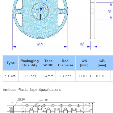
Packaging
Tape
Reel
ΦA
ΦB
Type
Quantity
Width
Diameter
(mm)
(mm)
STR35
500 pcs
24mm
13 inch
330±1.0
100±0.5
Emboss Plastic Tape Specifications