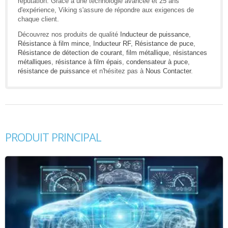
réputation. Grâce à une technologie avancée et 25 ans
d'expérience, Viking s'assure de répondre aux exigences de
chaque client.
Découvrez nos produits de qualité
Inducteur de puissance
,
Résistance à film mince
,
Inducteur RF
,
Résistance de puce
,
Résistance de détection de courant
,
film métallique
,
résistances
métalliques
,
résistance à film épais
,
condensateur à puce
,
résistance de puissance
et n'hésitez pas à
Nous Contacter
.
PRODUIT PRINCIPAL