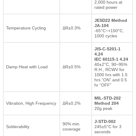
2,000 hours at
rated power
JESD22 Method
JA-104
Temperature Cycling
ΔR±0.3%
-65°C~+150°C,
1000 cycles
JIS-C-5201-1
4.24
IEC 60115-1 4.24
40±2°C, 90~95%
Damp Heat with Load
ΔR±0.5%
R.H., RCWV for
1000 hrs with 1.5
hrs “ON” and 0.5
hr “OFF”
MIL-STD-202
Vibration, High Frequency
ΔR±0.2%
Method 204
20g peak
J-STD-002
90% min.
Solderability
245±5°C for 3
coverage
seconds