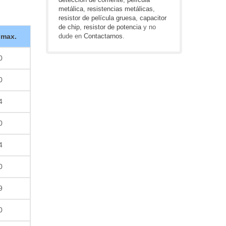
metálica
,
resistencias metálicas
,
resistor de película gruesa
,
capacitor
de chip
,
resistor de potencia
y no
dude en
Contactarnos
.
 max.
0
0
4
0
4
0
9
0