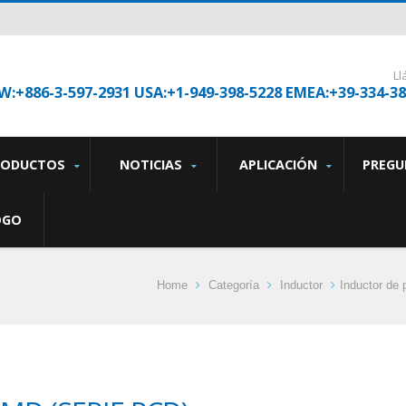
L
W:+886-3-597-2931 USA:+1-949-398-5228 EMEA:+39-334-3
RODUCTOS
NOTICIAS
APLICACIÓN
PREGU
OGO
Home
Categoría
Inductor
Inductor de 