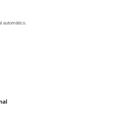
al automático.
nal
Resistor de película gru