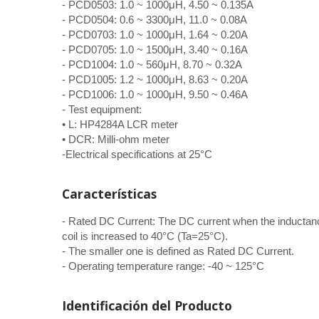
- PCD0503: 1.0 ~ 1000μH, 4.50 ~ 0.135A
- PCD0504: 0.6 ~ 3300μH, 11.0 ~ 0.08A
- PCD0703: 1.0 ~ 1000μH, 1.64 ~ 0.20A
- PCD0705: 1.0 ~ 1500μH, 3.40 ~ 0.16A
- PCD1004: 1.0 ~ 560μH, 8.70 ~ 0.32A
- PCD1005: 1.2 ~ 1000μH, 8.63 ~ 0.20A
- PCD1006: 1.0 ~ 1000μH, 9.50 ~ 0.46A
- Test equipment:
• L: HP4284A LCR meter
• DCR: Milli-ohm meter
-Electrical specifications at 25°C
Características
- Rated DC Current: The DC current when the inductanc
coil is increased to 40°C (Ta=25°C).
- The smaller one is defined as Rated DC Current.
- Operating temperature range: -40 ~ 125°C
Identificación del Producto