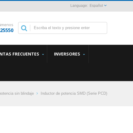
Español
lámenos
825550
NTAS FRECUENTES
INVERSORES
potencia sin blindaje
Inductor de potencia SMD (Serie PCD)