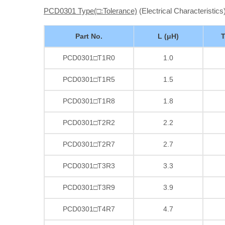
PCD0301 Type(□:Tolerance)
(Electrical Characteristics
Part No.
L (μH)
T
PCD0301□T1R0
1.0
PCD0301□T1R5
1.5
PCD0301□T1R8
1.8
PCD0301□T2R2
2.2
PCD0301□T2R7
2.7
PCD0301□T3R3
3.3
PCD0301□T3R9
3.9
PCD0301□T4R7
4.7